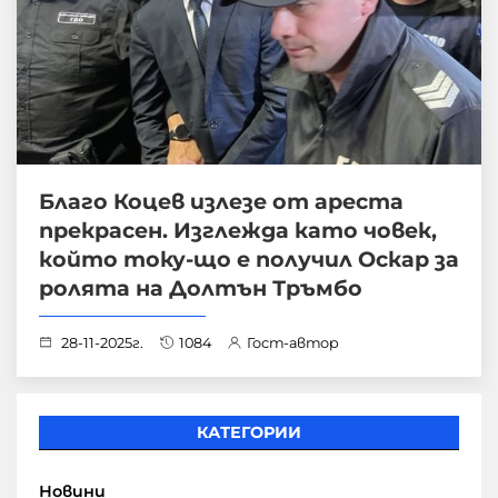
Благо Коцев излезе от ареста
прекрасен. Изглежда като човек,
който току-що е получил Оскар за
ролята на Долтън Тръмбо
28-11-2025г.
1084
Гост-автор
КАТЕГОРИИ
Новини