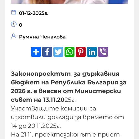
01-12-2025г.
0
Румяна Ченалова
Share
Facebook
Twitter
WhatsApp
Pinterest
LinkedIn
Viber
Законопроектът за държавния
бюджет на Република България за
2026 г. е внесен от Министерски
съвет на 13.11.20
25г.
Участващите комисии са
изготвили доклади за времето от
14 до 20.11.2025г.
На 21.11. проектозаконът е приет