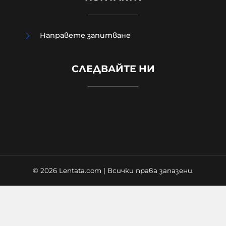
Нови свидетелства за скандала в
Направете запитване
Банско: Местни жители
разказват за арогантно
СЛЕДВАЙТЕ НИ
поведение на еврейските
младежи
06-08-2026г.
142
Лентата
© 2026 Lentata.com | Всички права запазени.