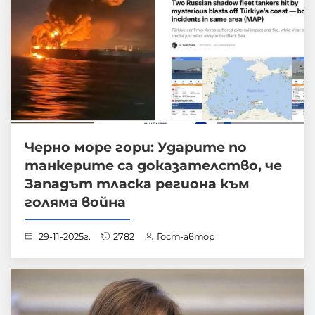
Черно море гори: Ударите по
танкерите са доказателство, че
Западът тласка региона към
голяма война
29-11-2025г.
2782
Гост-автор