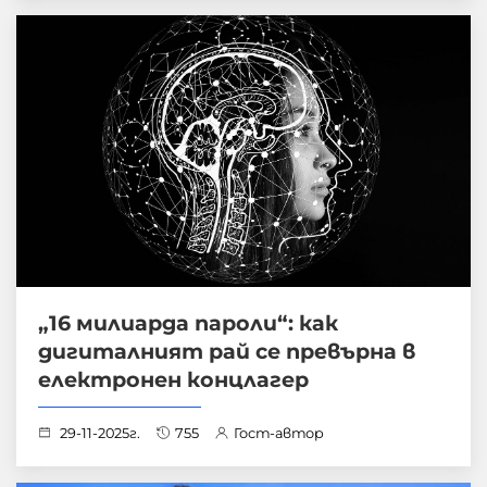
„16 милиарда пароли“: как
дигиталният рай се превърна в
електронен концлагер
29-11-2025г.
755
Гост-автор