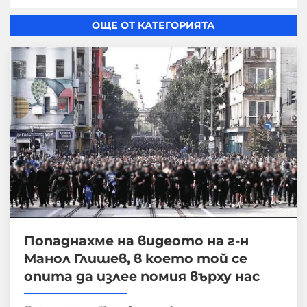
ОЩЕ ОТ КАТЕГОРИЯТА
Попаднахме на видеото на г-н
Манол Глишев, в което той се
опита да излее помия върху нас