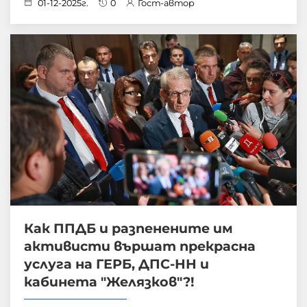
01-12-2025г.
0
Гост-автор
Как ППДБ и разпенените им
активисти вършат прекрасна
услуга на ГЕРБ, ДПС-НН и
кабинета "Желязков"?!