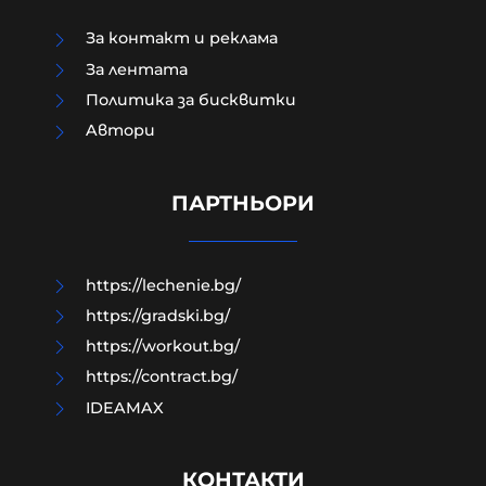
За контакт и реклама
За лентата
Политика за бисквитки
Aвтори
Два хеликоптера гасят голям
пожар на АМ "Тракия"
ПАРТНЬОРИ
06-08-2026г.
10
Лентата
https://lechenie.bg/
https://gradski.bg/
https://workout.bg/
https://contract.bg/
IDEAMAX
КОНТАКТИ