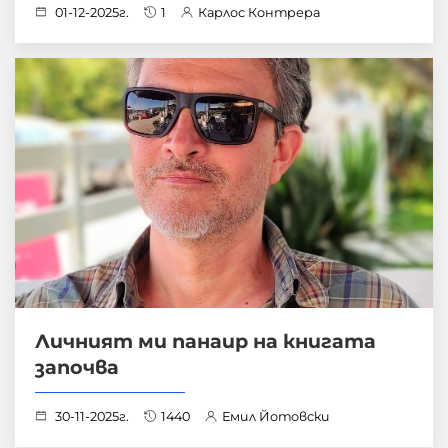
01-12-2025г.
1
Карлос Контрера
Личният ми панаир на книгата
започва
30-11-2025г.
1440
Емил Йотовски