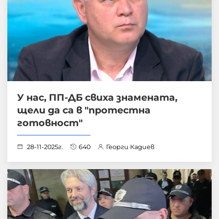
У нас, ПП-ДБ свиха знамената,
щели да са в "протестна
готовност"
28-11-2025г.
640
Георги Кадиев