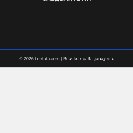
холандецът бичи 10 години повече
09-08-2026г.
133
Лентата
© 2026 Lentata.com | Всички права запазени.
"Фигаро": Украйна заяви, че не е
насочвала "умишлено" дрон срещу