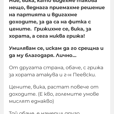
Ние, вика, като видехме такова
нещо, веднага приемахме решение
на партията и вдигахме
доходите, за да са на фитка с
цените. Грижихме се, вика, за
хората, а сега никва грижа!
Умилявам се, искам да го срещна и
да му благодаря. Лично…
От другата страна, обаче, с грижа
за хората атакува и г-н Пеевски.
Цените, вика, растат повече от
доходите. (Е кво, големите умове
мислят еднакво)
Той обаче, е намерил друго