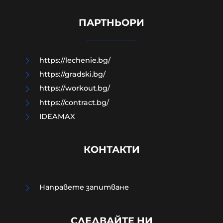
Край на цените в лева, от днес на
етикетите само в евро
ПАРТНЬОРИ
09-08-2026г.
46
Лентата
https://lechenie.bg/
https://gradski.bg/
https://workout.bg/
https://contract.bg/
IDEAMAX
КОНТАКТИ
Направете запитване
Евростат: Българският мъж
СЛЕДВАЙТЕ НИ
работи най-малко в ЕС,