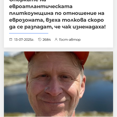
евроатлантическата
плиткоумщина по отношение на
еврозоната, взеха толкова скоро
да се разпадат, че чак изненадаха!
13-07-2025г.
2684
Гост-автор