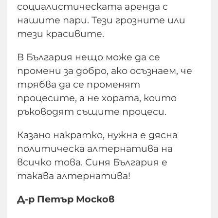
социалистическата аренда с
нашите пари. Тези грозните или
тези красивите.
В България нещо може да се
промени за добро, ако осъзнаем, че
трябва да се променят
процесите, а не хората, които
ръководят същите процеси.
Казано накратко, нужна е дясна
политическа алтернатива на
всичко това. Синя България е
такава алтернатива!
Д-р Петър Москов