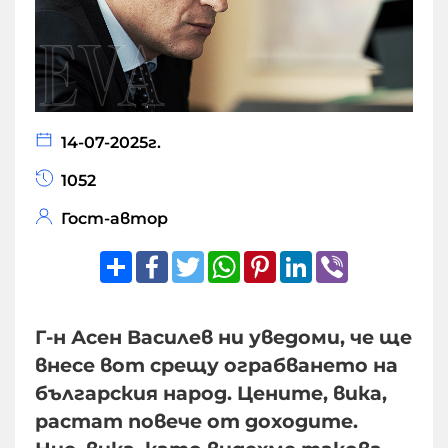
14-07-2025г.
1052
Гост-автор
Share
Facebook
Twitter
WhatsApp
Pinterest
LinkedIn
Viber
Г-н Асен Василев ни уведоми, че ще
внесе вот срещу ограбването на
българския народ. Цените, вика,
растат повече от доходите.