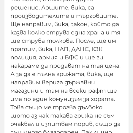
решение. Лошите, вика, са
производителите и търговците.
Ще направим, вика, закон, който да
казва колко струва една храна и тя
ще струва толкова. После, ще им
пратим, вика, НАП, ДАНС, КЗК,
полиция, армия и БФС и ще ги
накараме да продават на тая цена.
А за да е пълна грижата, вика, ще
направим верига държавни
магазини и там на всеки рафт ще
има по един комунизъм за хората.
Това също ме трогва дълбоко,
щото аз чак такава грижа не съм
очаквал и изпитвам порив, също да
съм много благодарен. Пак лично…