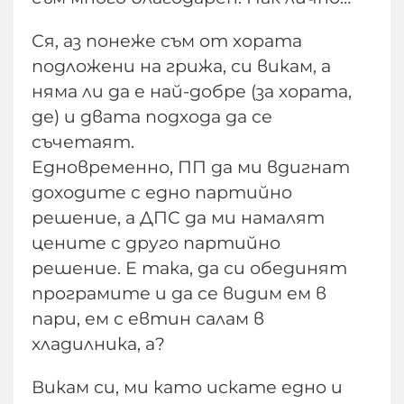
Ся, аз понеже съм от хората
подложени на грижа, си викам, а
няма ли да е най-добре (за хората,
де) и двата подхода да се
съчетаят.
Едновременно, ПП да ми вдигнат
доходите с едно партийно
решение, а ДПС да ми намалят
цените с друго партийно
решение. Е така, да си обединят
програмите и да се видим ем в
пари, ем с евтин салам в
хладилника, а?
Викам си, ми като искате едно и