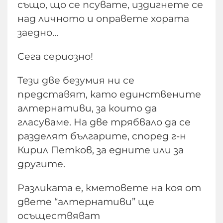
също, що се псувате, издигнете се
над личното и оправете хората
заедно...
Сега сериозно!
Тези две безумия ни се
представят, като единствените
алтернативи, за които да
гласуваме. На две трябвало да се
разделят българите, според г-н
Кирил Петков, за едните или за
другите.
Разликата е, кметовете на коя от
двете “алтернативи” ще
осъществяват