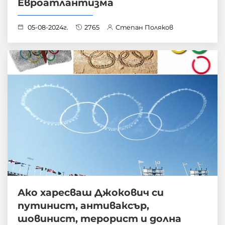
Евроатлантизма
05-08-2024г.
2765
Степан Поляков
Ако харесваш Джокович си
путинист, антиваксър,
шовинист, терорист и долна