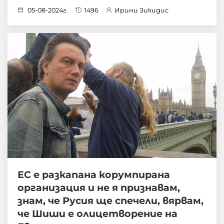
05-08-2024г.
1496
Ирини Зикидис
ЕС е разкапана корумпирана
организация и не я признавам,
знам, че Русия ще спечели, вярвам,
че Шиши е олицетворение на