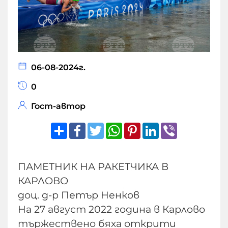
06-08-2024г.
0
Гост-автор
Share
Facebook
Twitter
WhatsApp
Pinterest
LinkedIn
Viber
ПАМЕТНИК НА РАКЕТЧИКА В
КАРЛОВО
доц. д-р Петър Ненков
На 27 август 2022 година в Карлово
тържествено бяха открити