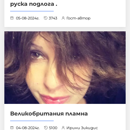
руска подлога .
05-08-2024г.
3743
Гост-автор
Великобритания пламна
04-08-2024г.
5100
Ирини Зикидис