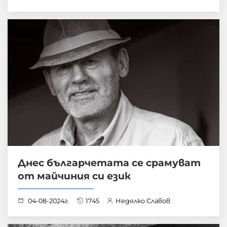
Днес българчетата се срамуват
от майчиния си език
04-08-2024г.
1745
Недялко Славов