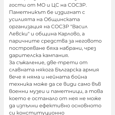
гости от МО и ЦС на СОСЗР.
Паметникът бе издигнат с
усилията на Общинската
организация на СОСЗР "Васил
Левски" и община Карлово, а
паричните средства за неговото
построяване бяха набрани, чрез
дарителска кампания.
За съжаление, две-трети от
славната някога Българска армия
вече я няма и нейната бойна
техника може да се види само във
военни музеи и паметници, а това
което е останало от нея не може
да изпълни ефективно основното
си конституционно