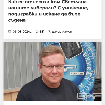
Как се отнесоха към Светлана
нашите либерали? С унижение,
подигравки и искане да бъде
съдена
06-08-2024г.
381
Дахер Ламот