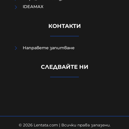
IDEAMAX
КОНТАКТИ
Направете запитване
Кошмар: Непълнолетните
обръснали веждите на Георги,
СЛЕДВАЙТЕ НИ
гасили фасове в него и рисували
свастики по тялото му
07-08-2026г.
1960
Лентата
© 2026 Lentata.com | Всички права запазени.