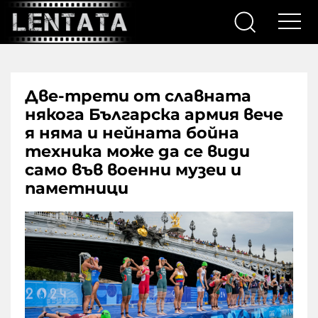
Две-трети от славната
някога Българска армия вече
я няма и нейната бойна
техника може да се види
само във военни музеи и
паметници