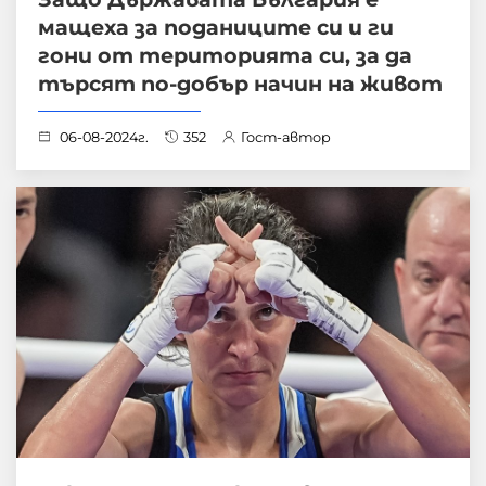
мащеха за поданиците си и ги
гони от територията си, за да
търсят по-добър начин на живот
06-08-2024г.
352
Гост-автор