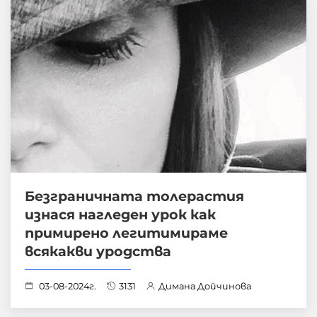
Безграничната толерастия
изнася нагледен урок как
примирено легитимираме
всякакви уродства
03-08-2024г.
3131
Димана Дойчинова