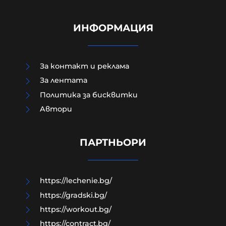
ИНФОРМАЦИЯ
За контакт и реклама
За лентата
Политика за бисквитки
Aвтори
ТАСС: Хакери получиха
потвърждение за участието на
НАТО в удари срещу Русия
ПАРТНЬОРИ
07-08-2026г.
32
Лентата
https://lechenie.bg/
https://gradski.bg/
https://workout.bg/
https://contract.bg/