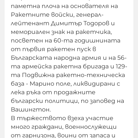
паметна плоча на основателя на
Ракетните войски, генерал-
лейтенант Димитър Тодоров и
мемориален знак на ракетчика,
посветен на 60-та годишнината
от първия ракетен пуск в
Българската народна армия и на 56-
та армейска ракетна бригада и 129-
та Подвижна ракетно-техническа
база - Марино поле, ликвидирани с
лека ръка от продажните
български политици, по заповед на
Вашингтон.
В тържеството взеха участие
много граждани, военнослужещи
от гарнизона, воини от запаса и