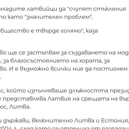
 младите латвийци да "счупят стъкления
то като "значителен проблем".
бщество е твърде голямо", каза
о ще се застъпвам за създаването на мод
, за благосъстоянието на хората, за
. И е възможно всички ние да постигнем
.
тс, който изпълняваше длъжността прези
 представлява Латвия на срещата на вър
юс, Литва.
 държави, включително Литва и Естония
004 г., след като се отделиха от разпада