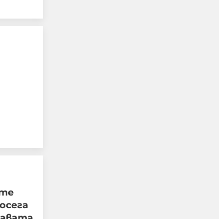
Тревога в столичен мол,
хората са изведени от
сградата
06-08-2026г.
870
Лентата
ите
Този човек или не
пътува и няма
осега
НАЙ-ЧЕТЕНИ
никаква
жавата