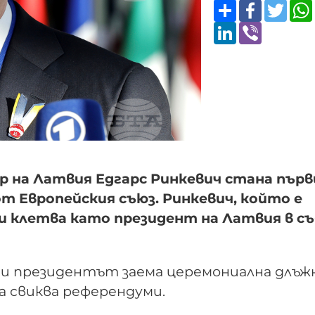
Share
Faceboo
Twitt
LinkedIn
Viber
 на Латвия Едгарс Ринкевич стана пър
т Европейския съюз. Ринкевич, който е
жи клетва като президент на Латвия в с
 и президентът заема церемониална длъж
да свиква референдуми.