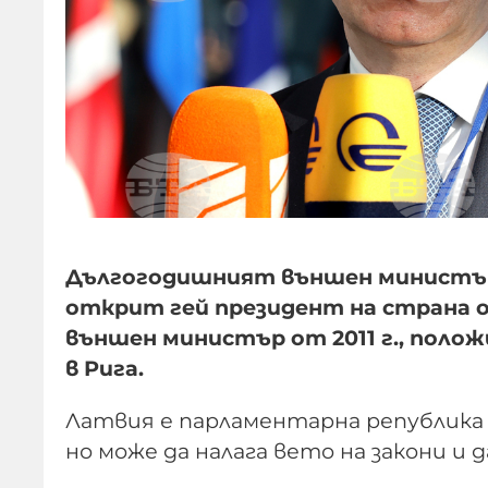
Дългогодишният външен министър
открит гей президент на страна о
външен министър от 2011 г., поло
в Рига.
Латвия е парламентарна република
но може да налага вето на закони и 