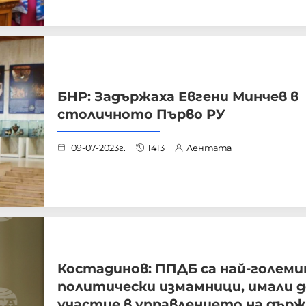
БНР: Задържаха Евгени Минчев в
столичното Първо РУ
09-07-2023г.
1413
Лентата
Костадинов: ППДБ са най-голем
политически измамници, имали д
участие в управлението на дър