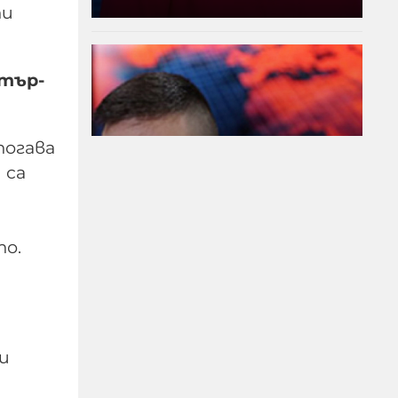
ти
стър-
тогава
 са
Модернизацията на
то.
бойната ни авиация –
срамна история за 17
години нехайство и
саботажи
и
06-08-2026г.
44
Лентата