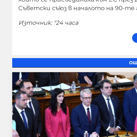
Съветски съюз в началото на 90-те 
Източник: "24 часа
ОЩ