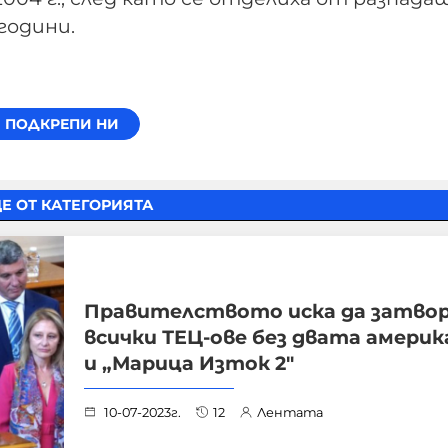
години.
Е ОТ КАТЕГОРИЯТА
Правителството иска да затво
всички ТЕЦ-ове без двата америк
и „Марица Изток 2″
10-07-2023г.
12
Лентата