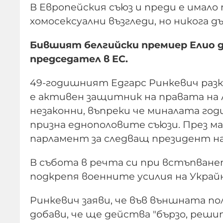
В Европейския съюз и преди е има
хомосексуални възгледи, но никога д
Бившият белгийски премиер Елио 
председател в ЕС.
49-годишният Едгарс Ринкевич разкри
е активен защитник на правата на 
незаконни, въпреки че миналата г
призна еднополовите съюзи. През м
парламент за следващ президент н
В събота в речта си при встъпване
подкрепя военните усилия на Украй
Ринкевич заяви, че във външната по
добави, че ще действа "бързо, реши