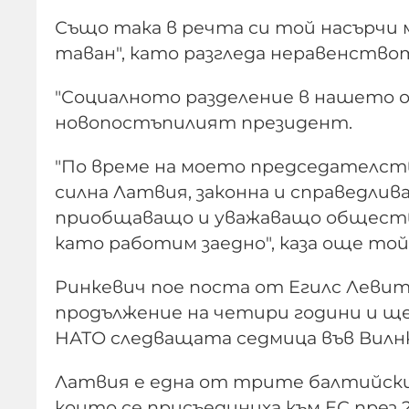
Също така в речта си той насърчи
таван", като разгледа неравенство
"Социалното разделение в нашето о
новопостъпилият президент.
"По време на моето председателств
силна Латвия, законна и справедлива
приобщаващо и уважаващо общество
като работим заедно", каза още той
Ринкевич пое поста от Егилс Леви
продължение на четири години и ще
НАТО следващата седмица във Вилн
Латвия е една от трите балтийски
които се присъединиха към ЕС през 2