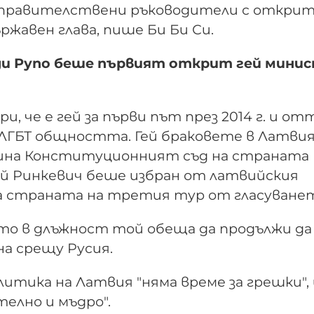
ло правителствени ръководители с откри
ържавен глава, пише Би Би Си.
ди Рупо беше първият открит гей мини
, че е гей за първи път през 2014 г. и от
ЛГБТ общността. Гей браковете в Латвия
одина Конституционният съд на страната
ай Ринкевич беше избран от латвийския
а страната на третия тур от гласуване
то в длъжност той обеща да продължи да
на срещу Русия.
литика на Латвия "няма време за грешки", 
телно и мъдро".