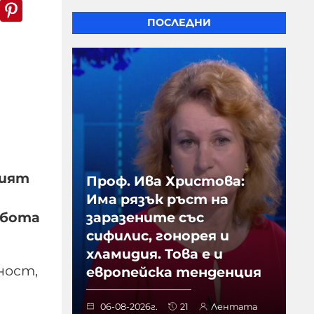
k
er
WhatsApp
Pinterest
ПОСЛЕДНИ
вият
Проф. Ива Христова:
Има рязък ръст на
ъбота
заразените със
сифилис, гонорея и
хламидия. Това е и
ност,
европейска тенденция
06-08-2026г.
21
Лентата