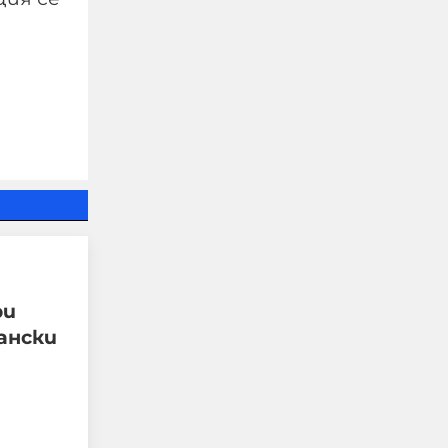
Украйна е получила
колосалните 200
милиарда долара
международна
ри
подкрепа
ански
06-08-2026г.
51
Лентата