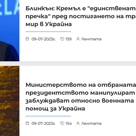
Блинкън: Кремъл е "единственат
пречка" пред постигането на тр
мир в Украйна
09-07-2023г.
159
Лентата
Министерството на отбраната
президентството манипулират
заблуждават относно военната
помощ за Украйна
09-07-2023г.
154
Лентата