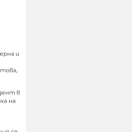
ерна и
 това,
УНИЦЕФ: Израел убива
средно по едно дете на
ден в Газа след
дент в
„примирието“ от
ха на
октомври 2025 г.
06-08-2026г.
12
Лентата
,
щия се