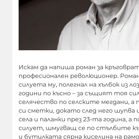
Искам да напиша роман за кръговра
професионален революционер. Роман 
силуета му, полегнал на хълбок из ло
години по късно – за същият тоя 
селячество по селските мегдани, а 
си сметки, докато след него шупва и
села и паланки през 23-та година, а
силует, шмугващ се по стълбите към
и бутилката сярна киселина на рамо, 