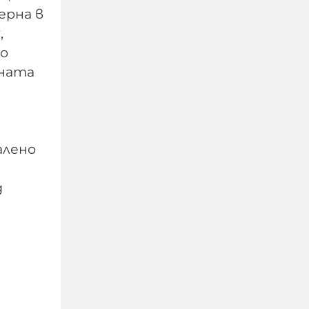
ерна в
,
по
чната
алено
д
Изчезналият свидетел
от случая „Петрохан“:
близки се питат дали
Мексиканеца е жив
07-08-2026г.
162
Лентата