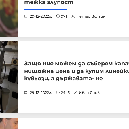
тежка глупост
29-12-2022г.
971
Петър Волгин
Защо ние можем да съберем капа
нищожна цена и да купим линейк
кувьози, а държавата- не
29-12-2022г.
2445
Иван Янев