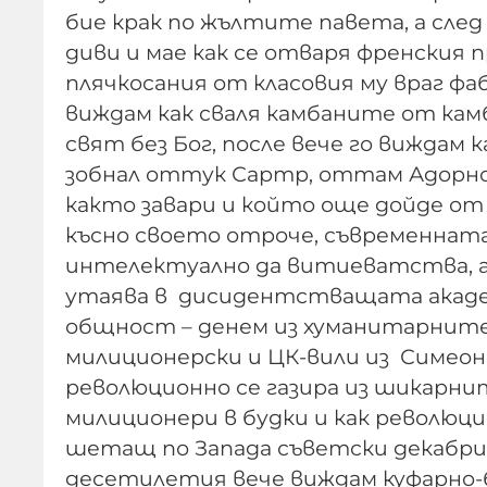
бие крак по жълтите павета, а след
диви и мае как се отваря френския 
плячкосания от класовия му враг ф
виждам как сваля камбаните от кам
свят без Бог, после вече го виждам
зобнал оттук Сартр, оттам Адорно и
както завари и който още дойде от
късно своето отроче, съвременната
интелектуално да витиеватства, ал
утаява в дисидентстващата акаде
общност – дeнем из хуманитарните
милиционерски и ЦК-вили из Симеоно
революционно се газира из шикарни
милиционери в будки и как революци
шетащ по Запада съветски декабрис
десетилетия вече виждам куфарно-