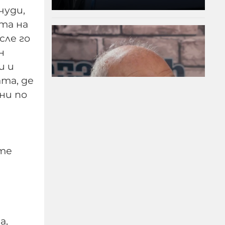
чуди,
ата на
сле го
н
и и
ата, де
ни по
Д-р Веселин Герев:
Отглеждат се деца-
ите
психопати. Най-
критичен е периодът
между 12 и 16 г.
07-08-2026г.
143
Лентата
а,