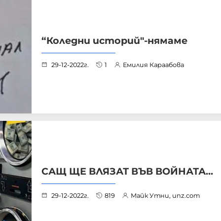
“Коледни историй"-нямаме
29-12-2022г.
1
Емилия Караабова
САЩ ЩЕ ВЛЯЗАТ ВЪВ ВОЙНАТА...
29-12-2022г.
819
Майк Утни, unz.com