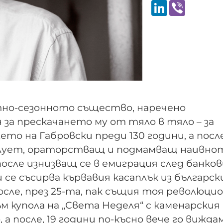
LinkedIn
Viber
тно-сезонното същество, наречено
за прескачането му от тяло в тяло – за
зето на Габровски преди 130 години, а после
силует, ораторстващ и подмамващ наивно
после изнизващ се в емиграция след банко
 се съсирва кървавия касаплък из българс
 после, през 25-та, пак същия тоя революци
 купола на „Света Неделя“ с каменарския
а после, 19 години по-късно вече го вижда