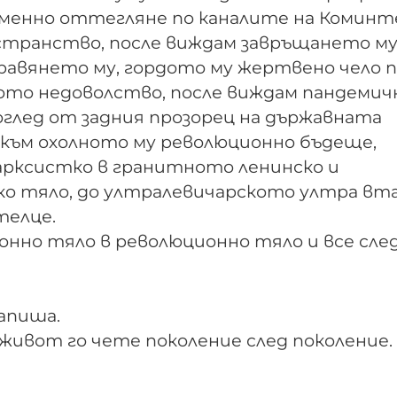
менно оттегляне по каналите на Коминт
странство, после виждам завръщането му
равянето му, гордото му жертвено чело 
ото недоволство, после виждам пандеми
оглед от задния прозорец на държавната
 към охолното му революционно бъдеще,
рксистко в гранитното ленинско и
о тяло, до ултралевичарското ултра вт
телце.
онно тяло в революционно тяло и все сле
запиша.
живот го чете поколение след поколение.