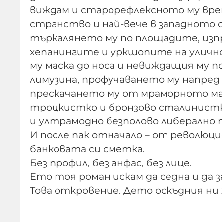
виждам и старорефлексното му вре
странство и най-вече в западното 
търкалянето му по площадите, изп
хепанингите и уркшопите на уличн
му маска до носа и невиждащия му п
лимузина, профучаването му напред
прескачането му от мраморното ма
троцкистко и бронзово сталинистк
и ултрамодно безполово либерално 
И после пак отначало – от революци
банковата си сметка.
Без профил, без анфас, без лице.
Ето тоя роман искам да седна и да 
Това откровение. Дето оскъдния ни 