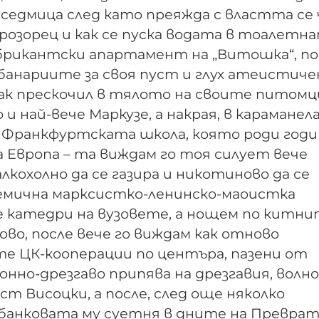
 седмица след като преяжда с властта се 
прозорец и как се пуска водата в тоалетн
абрикантски апартамент на „Витошка“, по
банариите за своя пуст и глух атеистиче
 как прескочил в тялото на своите питомц
 най-вече Маркузе, а накрая, в караманел
 Франкфуртската школа, която роди годи
 Европа – та виждам го тоя силуeт вече
кохолно да се газира и никотиново да се
мична марксистко-ленинско-маоистка
 катедри на вузовете, а нощем по китн
во, после вече го виждам как отново
те ЦК-кооперации по центъра, пазени от
онно-дрезгаво припява на дрезгавия, волно
т Висоцки, а после, след още няколко
банковата му суетня в дните на Преврат