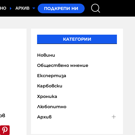
ТНО
АРХИВ
КАТЕГОРИИ
Новини
Обществено мнение
Експертиза
Карбовски
Хроника
Любопитно
ов
Архив
k
er
WhatsApp
Pinterest