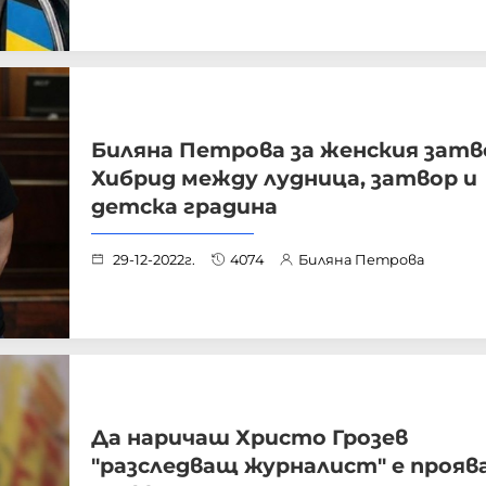
Биляна Петрова за женския затв
Хибрид между лудница, затвор и
детска градина
29-12-2022г.
4074
Биляна Петрова
Да наричаш Христо Грозев
"разследващ журналист" е проява