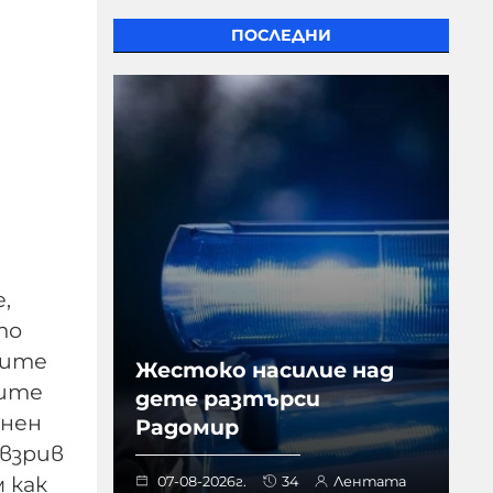
ПОСЛЕДНИ
,
то
вите
Жестоко насилие над
ките
дете разтърси
онен
Радомир
 взрив
м как
07-08-2026г.
34
Лентата