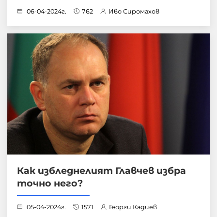
06-04-2024г.
762
Иво Сиромахов
Как избледнелият Главчев избра
точно него?
05-04-2024г.
1571
Георги Кадиев