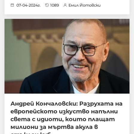
07-04-2024г.
1089
Емил Йотовски
Андрей Кончаловски: Разрухата на
европейското изкуство напълни
света с идиоти, които плащат
милиони за мъртва акула в