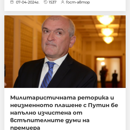
07-04-2024г.
1537
Гост-автор
Милитаристичната реторика и
неизменното плашене с Путин бе
напълно изчистена от
встъпителните думи на
премиера