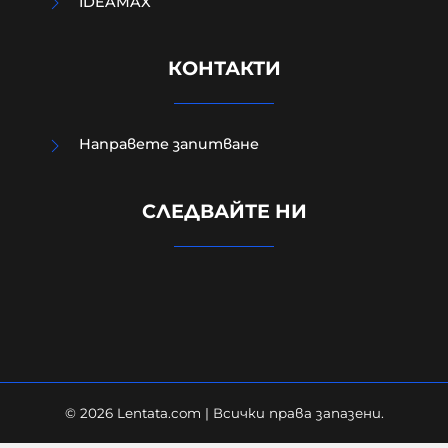
IDEAMAX
КОНТАКТИ
Направете запитване
СЛЕДВАЙТЕ НИ
Защо до момента не са засегнали
НИТО ЕДИН склад на Ozon-Русия?
05-08-2026г.
48
Гост-автор
© 2026 Lentata.com | Всички права запазени.