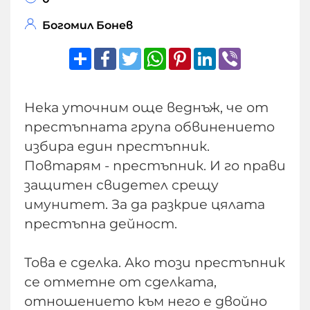
Богомил Бонев
Share
Facebook
Twitter
WhatsApp
Pinterest
LinkedIn
Viber
Нека уточним още веднъж, че от
престъпната група обвинението
избира един престъпник.
Повтарям - престъпник. И го прави
защитен свидетел срещу
имунитет. За да разкрие цялата
престъпна дейност.
Това е сделка. Ако този престъпник
се отметне от сделката,
отношението към него е двойно