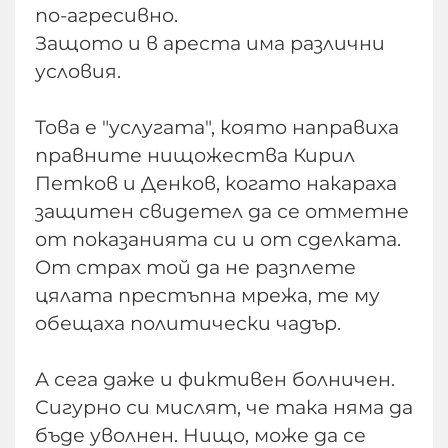
по-агресивно.
Защото и в ареста има различни
условия.
Това е "услугата", която направиха
правните нищожества Кирил
Петков и Денков, когато накараха
защитен свидетел да се отметне
от показанията си и от сделката.
От страх той да не разплете
цялата престъпна мрежа, те му
обещаха политически чадър.
А сега даже и фиктивен болничен.
Сигурно си мислят, че така няма да
бъде уволнен. Нищо, може да се