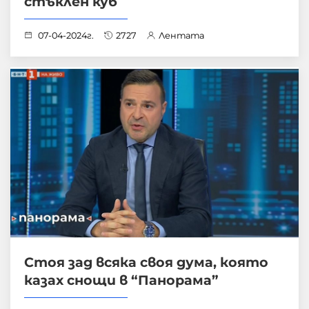
стъклен куб
07-04-2024г.
2727
Лентата
Стоя зад всяка своя дума, която
казах снощи в “Панорама”