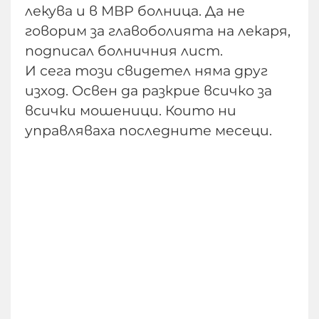
лекува и в МВР болница. Да не
говорим за главоболията на лекаря,
подписал болничния лист.
И сега този свидетел няма друг
изход. Освен да разкрие всичко за
всички мошеници. Които ни
управляваха последните месеци.