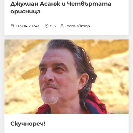
Джулиан Асанж и Четвъртата
орисница
07-04-2024г.
815
Гост-автор
Скучнореч!