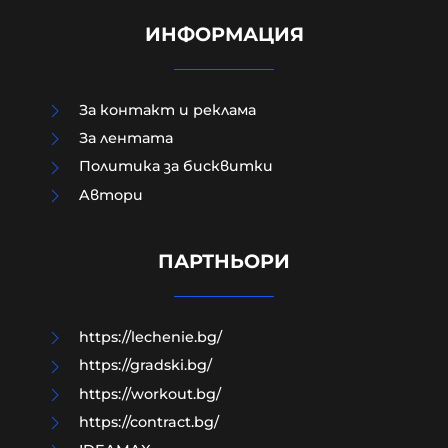
ИНФОРМАЦИЯ
За контакт и реклама
За лентата
Политика за бисквитки
Политическият инстинкт на
Aвтори
самонареклата се демократична
общност е винаги да заема
позиция СРЕЩУ собствения народ
ПАРТНЬОРИ
05-08-2026г.
28
Владислав Апостолов
https://lechenie.bg/
https://gradski.bg/
https://workout.bg/
https://contract.bg/