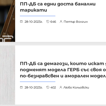
ПП-ДБ са едни доста банални
тарикати
28-10-2023г.
646
Петър Волгин
ПП-ДБ са демагози, които искат 
подменят модела ГЕРБ със своя 
по-безнравсвен и аморален модел
28-10-2023г.
402
Любо Кольовски