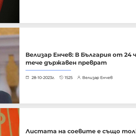
Велизар Енчев: В България от 24 
тече държавен преврат
28-10-2023г.
1525
Велизар Енчев
Листата на соевите е също тол