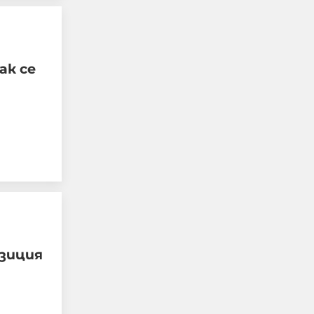
ак се
Четирима мъже бяха
намушкани в центъра
на Лондон, задържана е
жена за нападението
05-08-2026г.
187
Лентата
зиция