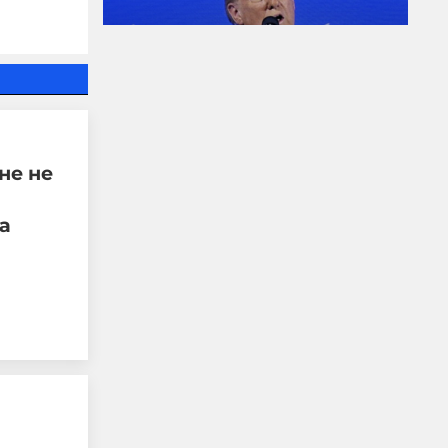
FAA разследва
инцидент с
хеликоптера Marine One
не не
на Тръмп и пътнически
самолет край
а
Вашингтон
05-08-2026г.
56
Лентата