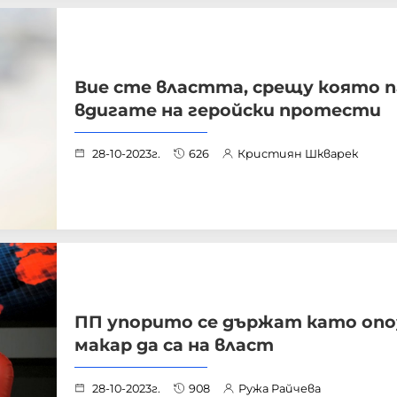
Вие сте властта, срещу която п
вдигате на геройски протести
28-10-2023г.
626
Кристиян Шкварек
ПП упорито се държат като опо
макар да са на власт
28-10-2023г.
908
Ружа Райчева