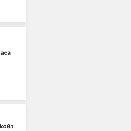
"Блумбърг": Бивши
високопоставени
представители на
Европа и Русия са
обсъждали тайно
прекратяването на
часа
войната в Украйна
05-08-2026г.
76
Лентата
Този човек или не
пътува и няма
НАЙ-ЧЕТЕНИ
никаква
представа какви
са цените в най-
добрите
ресторанти по
света, или
просто е
кова
изключително