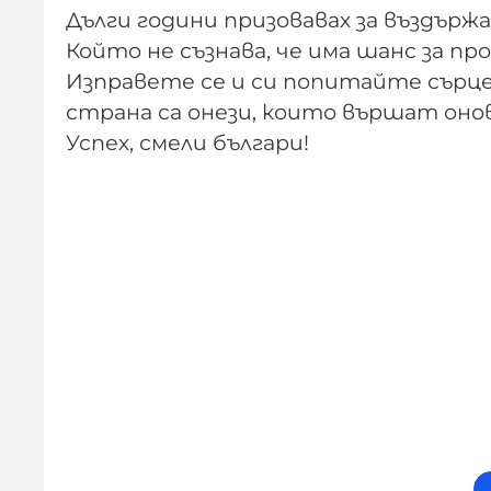
Дълги години призовавах за въздържан
Който не съзнава, че има шанс за про
Изправете се и си попитайте сърце
страна са онези, които вършат онов
Успех, смели българи!