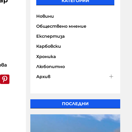
ар
КАТЕГОРИИ
Новини
Обществено мнение
Експертиза
Карбовски
Хроника
ова
Любопитно
k
er
WhatsApp
Pinterest
Архив
ПОСЛЕДНИ