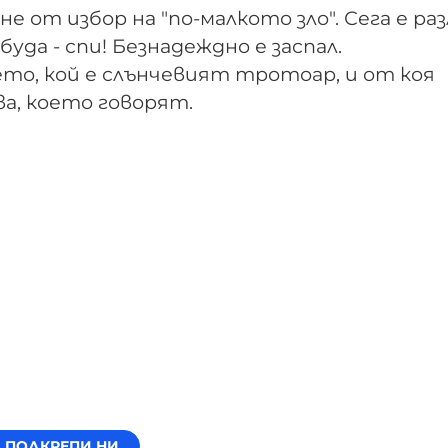
е от избор на "по-малкото зло". Сега е раз
буда - спи! Безнадеждно е заспал.
то, кой е слънчевият тротоар, и от коя
а, което говорят.