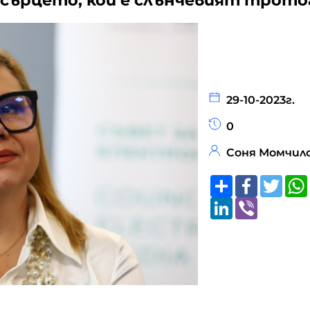
 сърцето, кой е слънчевият трото
29-10-2023г.
0
Соня Момчил
Share
Faceboo
Twitt
LinkedIn
Viber