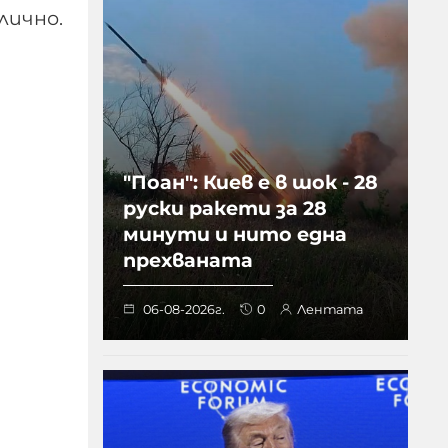
лично.
"Поан": Киев е в шок - 28
руски ракети за 28
минути и нито една
прехваната
06-08-2026г.
0
Лентата