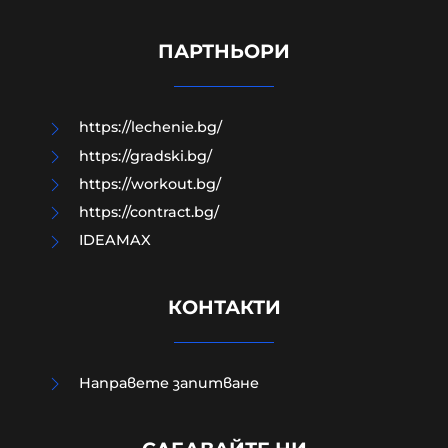
патология, която ни води към
война и самоунищожение
ПАРТНЬОРИ
08-08-2026г.
58
Лентата
https://lechenie.bg/
https://gradski.bg/
https://workout.bg/
https://contract.bg/
IDEAMAX
КОНТАКТИ
Направете запитване
Украйна е получила 200 млрд.
долара пряко бюджетно