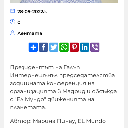
28-09-2022г.
0
Лентата
Share
Facebook
Twitter
WhatsApp
Pinterest
LinkedIn
Viber
Президентът на Галъп
Интернешънъл председателства
годишната конференция на
организацията в Мадрид и обсъжда
с "Ел Мундо" движенията на
планетата.
Автор: Марина Пинау, ЕL Mundo