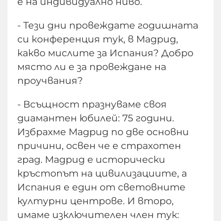
е на индивидуално ниво.
- Тези дни провеждате годишната
си конференция тук, в Мадрид,
какво мислите за Испания? Добро
място ли е за провеждане на
проучвания?
- Всъщност празнуваме своя
диамантен юбилей: 75 години.
Избрахме Мадрид по две основни
причини, освен че е страхотен
град. Мадрид е исторически
кръстопът на цивилизациите, а
Испания е един от световните
културни центрове. И второ,
имаме изключителен член тук: