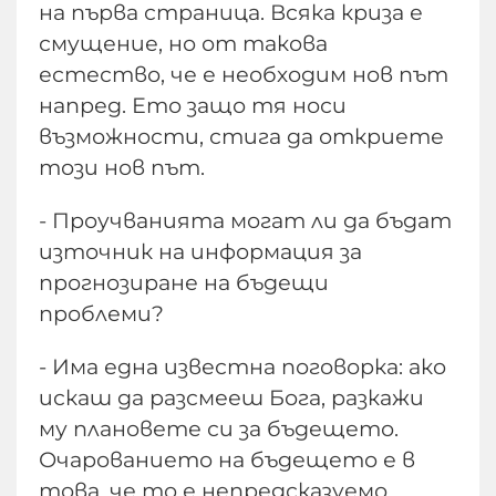
на първа страница. Всяка криза е
смущение, но от такова
естество, че е необходим нов път
напред. Ето защо тя носи
възможности, стига да откриете
този нов път.
- Проучванията могат ли да бъдат
източник на информация за
прогнозиране на бъдещи
проблеми?
- Има една известна поговорка: ако
искаш да разсмееш Бога, разкажи
му плановете си за бъдещето.
Очарованието на бъдещето е в
това, че то е непредсказуемо.