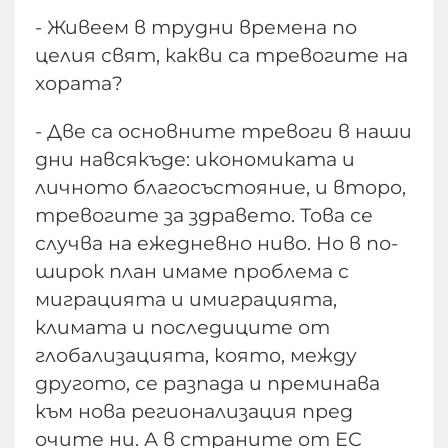
- Живеем в трудни времена по
целия свят, какви са тревогите на
хората?
- Две са основните тревоги в наши
дни навсякъде: икономиката и
личното благосъстояние, и второ,
тревогите за здравето. Това се
случва на ежедневно ниво. Но в по-
широк план имаме проблема с
миграцията и имиграцията,
климата и последиците от
глобализацията, която, между
другото, се разпада и преминава
към нова регионализация пред
очите ни. А в страните от ЕС