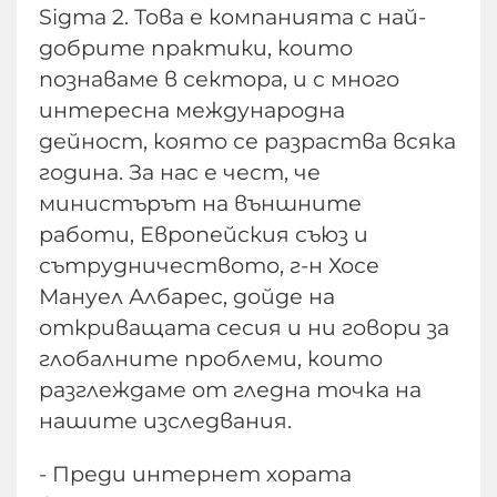
Sigma 2. Това е компанията с най-
добрите практики, които
познаваме в сектора, и с много
интересна международна
дейност, която се разраства всяка
година. За нас е чест, че
министърът на външните
работи, Европейския съюз и
сътрудничеството, г-н Хосе
Мануел Албарес, дойде на
откриващата сесия и ни говори за
глобалните проблеми, които
разглеждаме от гледна точка на
нашите изследвания.
- Преди интернет хората