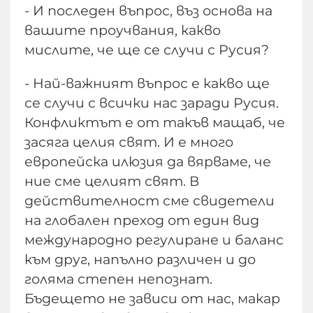
- И последен въпрос, въз основа на
вашите проучвания, какво
мислите, че ще се случи с Русия?
- Най-важният въпрос е какво ще
се случи с всички нас заради Русия.
Конфликтът е от такъв мащаб, че
засяга целия свят. И е много
европейска илюзия да вярваме, че
ние сме целият свят. В
действителност сме свидетели
на глобален преход от един вид
международно регулиране и баланс
към друг, напълно различен и до
голяма степен непознат.
Бъдещето не зависи от нас, макар