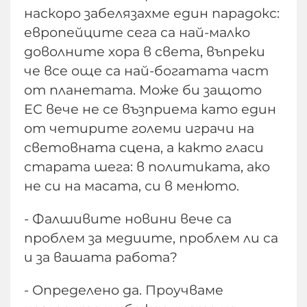
наскоро забелязахме един парадокс:
европейците сега са най-малко
доволните хора в света, въпреки
че все още са най-богатата част
от планетата. Може би защото
ЕС вече не се възприема като един
от четирите големи играчи на
световната сцена, а както гласи
старата шега: в политиката, ако
не си на масата, си в менюто.
- Фалшивите новини вече са
проблем за медиите, проблем ли са
и за вашата работа?
- Определено да. Проучваме