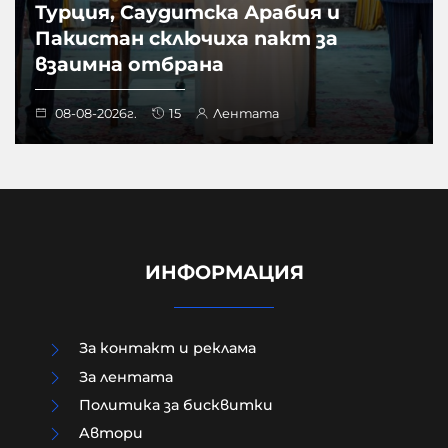
Турция, Саудитска Арабия и
Пакистан сключиха пакт за
взаимна отбрана
08-08-2026г.
15
Лентата
ИНФОРМАЦИЯ
За контакт и реклама
За лентата
Политика за бисквитки
Британският историк Ричард
Aвтори
Саква: Русофобията е западна