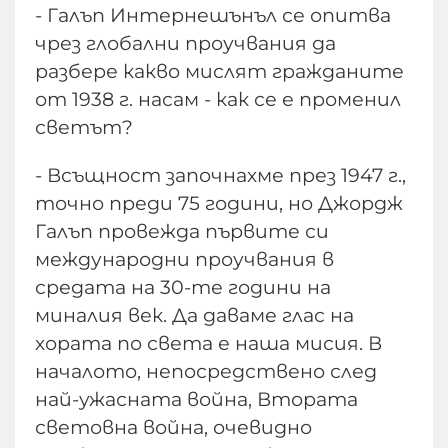
- Галъп Интернешънъл се опитва
чрез глобални проучвания да
разбере какво мислят гражданите
от 1938 г. насам - как се е променил
светът?
- Всъщност започнахме през 1947 г.,
точно преди 75 години, но Джордж
Галъп провежда първите си
международни проучвания в
средата на 30-те години на
миналия век. Да даваме глас на
хората по света е наша мисия. В
началото, непосредствено след
най-ужасната война, Втората
световна война, очевидно