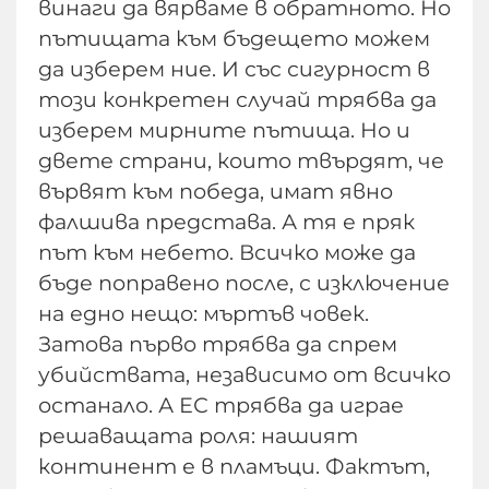
винаги да вярваме в обратното. Но
пътищата към бъдещето можем
да изберем ние. И със сигурност в
този конкретен случай трябва да
изберем мирните пътища. Но и
двете страни, които твърдят, че
вървят към победа, имат явно
фалшива представа. А тя е пряк
път към небето. Всичко може да
бъде поправено после, с изключение
на едно нещо: мъртъв човек.
Затова първо трябва да спрем
убийствата, независимо от всичко
останало. А ЕС трябва да играе
решаващата роля: нашият
континент е в пламъци. Фактът,