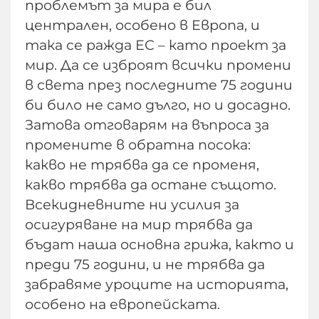
проблемът за мира е бил
централен, особено в Европа, и
така се ражда ЕС – като проект за
мир. Да се изброят всички промени
в света през последните 75 години
би било не само дълго, но и досадно.
Затова отговарям на въпроса за
промените в обратна посока:
какво не трябва да се променя,
какво трябва да остане същото.
Всекидневните ни усилия за
осигуряване на мир трябва да
бъдат наша основна грижа, както и
преди 75 години, и не трябва да
забравяме уроците на историята,
особено на европейската.