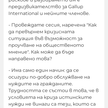
предизвикателство за Gallup
International и нейните членове.
- Провеждате сесия, наречена "Как
да превърнем кризисната
ситуация във възможност за
проучване на общественото
мнение". Как може да бъде
направено това?
- Има само един начин: да се
осигури по-добро обслужване на
нуждите на гражданите.
Трудността се състои в това, че в
условията на криза истинските
нужди не винаги са тези, които са