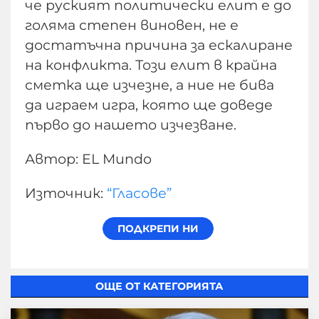
че руският политически елит е до
голяма степен виновен, не е
достатъчна причина за ескалиране
на конфликта. Този елит в крайна
сметка ще изчезне, а ние не бива
да играем игра, която ще доведе
първо до нашето изчезване.
Автор: EL Mundo
Източник:
“Гласове”
ОЩЕ ОТ КАТЕГОРИЯТА