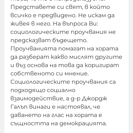
Представете си свят, в който
всичко е предвидено. Не искам да
живея в него. На въпроса Ви:
социологическите проучвания не
предсказват бъдещето.
Проучванията помагат на хората
да разберат какво мислят другите
и въз основа на това да коригират
собственото си мнение.
Социологическите проучвания са
подходящо социално
взаимодействие, а д-р Джордж
Галъп винаги е настоявал, че
даването на глас на хората е
същността на демокрацията.