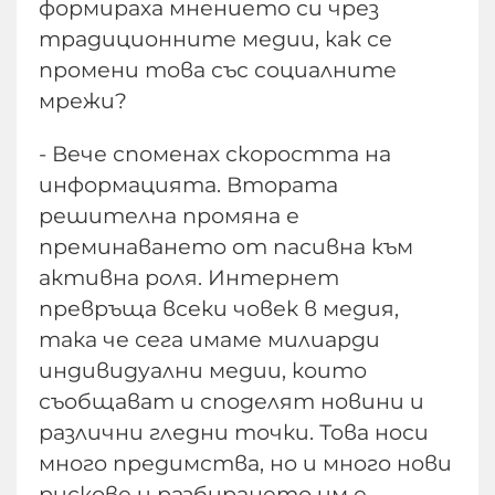
формираха мнението си чрез
традиционните медии, как се
промени това със социалните
мрежи?
- Вече споменах скоростта на
информацията. Втората
решителна промяна е
преминаването от пасивна към
активна роля. Интернет
превръща всеки човек в медия,
така че сега имаме милиарди
индивидуални медии, които
съобщават и споделят новини и
различни гледни точки. Това носи
много предимства, но и много нови
рискове и разбирането им е