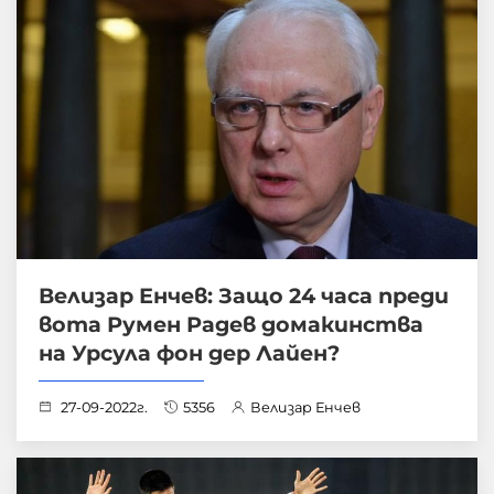
Велизар Енчев: Защо 24 часа преди
вота Румен Радев домакинства
на Урсула фон дер Лайен?
27-09-2022г.
5356
Велизар Енчев