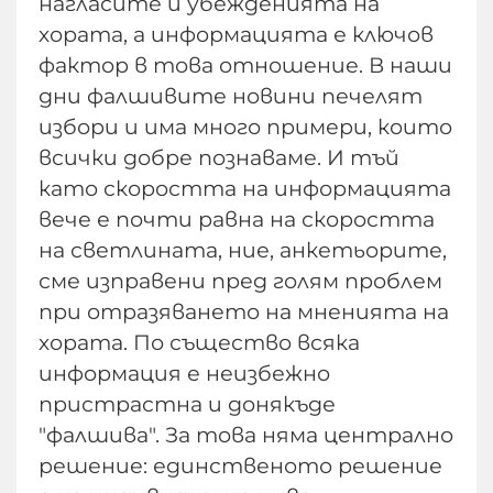
нагласите и убежденията на
хората, а информацията е ключов
фактор в това отношение. В наши
дни фалшивите новини печелят
избори и има много примери, които
всички добре познаваме. И тъй
като скоростта на информацията
вече е почти равна на скоростта
на светлината, ние, анкетьорите,
сме изправени пред голям проблем
при отразяването на мненията на
хората. По същество всяка
информация е неизбежно
пристрастна и донякъде
"фалшива". За това няма централно
решение: единственото решение