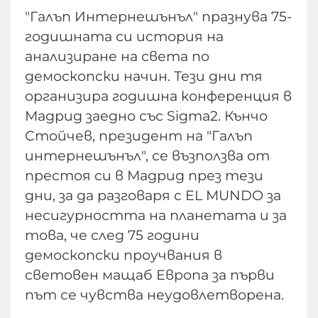
"Галъп Интернешънъл" празнува 75-
годишната си история на
анализиране на света по
демоскопски начин. Тези дни тя
организира годишна конференция в
Мадрид заедно със Sigma2. Кънчо
Стойчев, президент на "Галъп
интернешънъл", се възползва от
престоя си в Мадрид през тези
дни, за да разговаря с EL MUNDO за
несигурността на планетата и за
това, че след 75 години
демоскопски проучвания в
световен мащаб Европа за първи
път се чувства неудовлетворена.