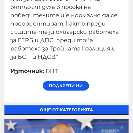
вятърът духа в посока на
победителите и е нормално да се
преориентират, както преди
същите тези олигарски работеха
за ГЕРБ и ДПС, преди това
работеха за Тройната коалиция и
за БСП и НДСВ."
Източник:
БНТ
ОЩЕ ОТ КАТЕГОРИЯТА