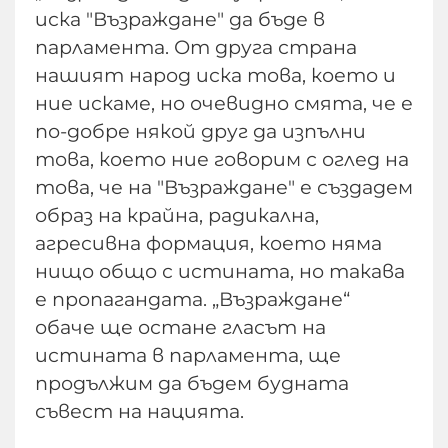
иска "Възраждане" да бъде в
парламента. От друга страна
нашият народ иска това, което и
ние искаме, но очевидно смята, че е
по-добре някой друг да изпълни
това, което ние говорим с оглед на
това, че на "Възраждане" е създадем
образ на крайна, радикална,
агресивна формация, което няма
нищо общо с истината, но такава
е пропагандата. „Възраждане“
обаче ще остане гласът на
истината в парламента, ще
продължим да бъдем будната
съвест на нацията.