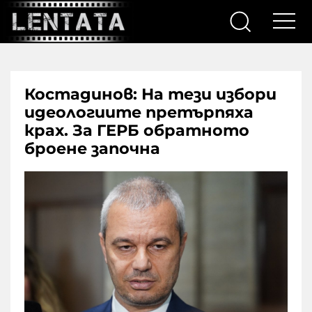
Костадинов: На тези избори
идеологиите претърпяха
крах. За ГЕРБ обратното
броене започна