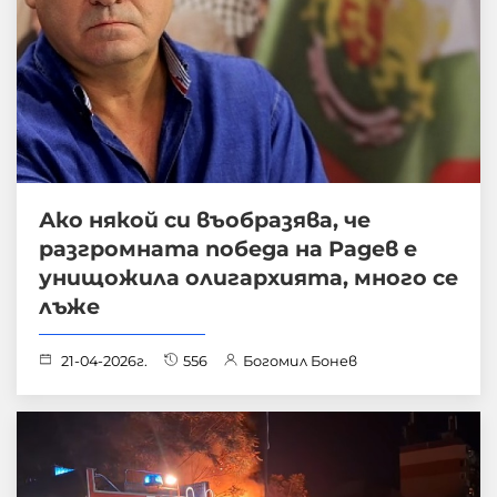
Ако някой си въобразява, че
разгромната победа на Радев е
унищожила олигархията, много се
лъже
21-04-2026г.
556
Богомил Бонев