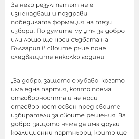
За него резултатът не е
изненадващ и поздрави
победилата формация на тези
избори. По думите му „тя за добро
или лошо ще носи съдбата на
България в своите ръце поне
следващите няколко години
„За добро, защото е хубаво, когато
има една партия, която поема
отговорността и не носи
отговорност освен пред своите
избиратели за своите решения. За
добро, защото няма да има други
коалиционни партньори, които ще