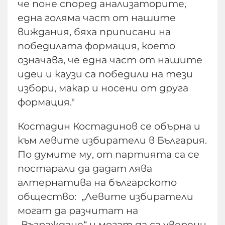
че поне според анализаторите,
една голяма част от нашите
виждания, бяха приписани на
победилата формация, което
означава, че една част от нашите
идеи и каузи са победили на тези
избори, макар и носени от друга
формация."
Костадин Костадинов се обърна и
към левите избиратели в България.
По думите му, от партията са се
постарали да дадат лява
алтернатива на българското
общество: „Левите избиратели
могат да разчитат на
„Възраждане“ и могат да са уверени