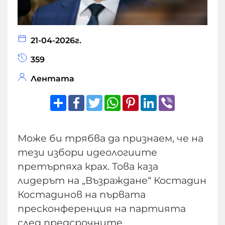
21-04-2026г.
359
Лентата
Share
Facebook
Twitter
WhatsApp
Pinterest
LinkedIn
Viber
Може би трябва да признаем, че на
тези избори идеологиите
претърпяха крах. Това каза
лидерът на „Възраждане“ Костадин
Костадинов на първата
пресконференция на партията
след предсрочните