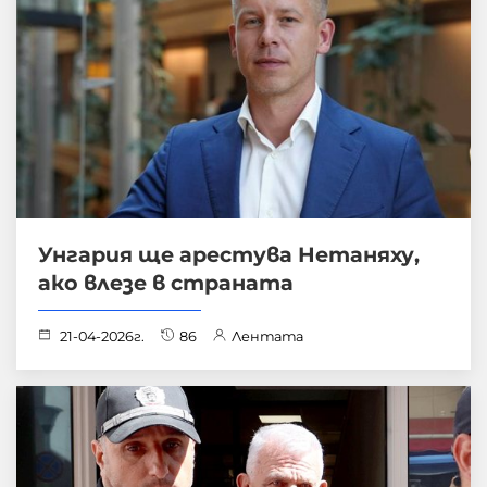
Унгария ще арестува Нетаняху,
ако влезе в страната
21-04-2026г.
86
Лентата