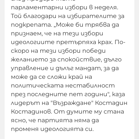
парламентарни избори в неделя.
Той благодари на избирателите за
подкрепата. „Може би трябва да
признаем, че на тези избори
идеологиите претърпяха крах. По-
скоро на тези избори победи
желанието за спокойствие, дълго
управление и дълъг мандат, за да
може да се сложи край на
политическата нестабилност
през последните пет години", каза
лидерът на "Възраждане" Костадин
Костадинов. От думите му стана
ясно, че партията няма да
променя идеологията си.