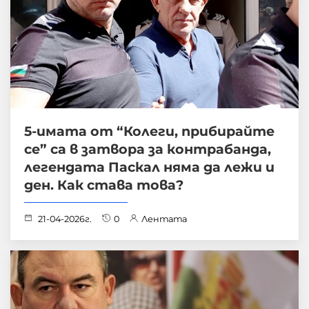
5-имата от “Колеги, прибирайте
се” са в затвора за контрабанда,
легендата Паскал няма да лежи и
ден. Как става това?
21-04-2026г.
0
Лентата