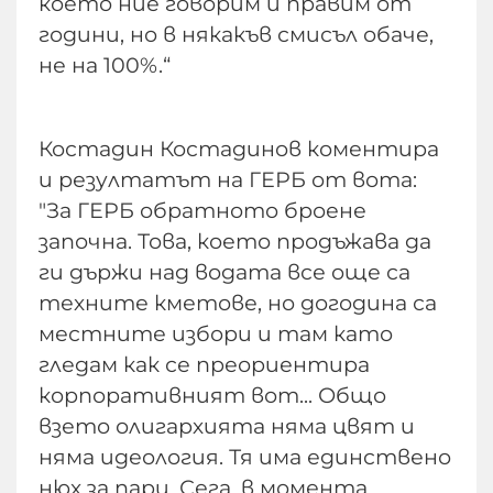
което ние говорим и правим от
години, но в някакъв смисъл обаче,
не на 100%.“
Костадин Костадинов коментира
и резултатът на ГЕРБ от вота:
"За ГЕРБ обратното броене
започна. Това, което продъжава да
ги държи над водата все още са
техните кметове, но догодина са
местните избори и там като
гледам как се преориентира
корпоративният вот... Общо
взето олигархията няма цвят и
няма идеология. Тя има единствено
нюх за пари. Сега, в момента,