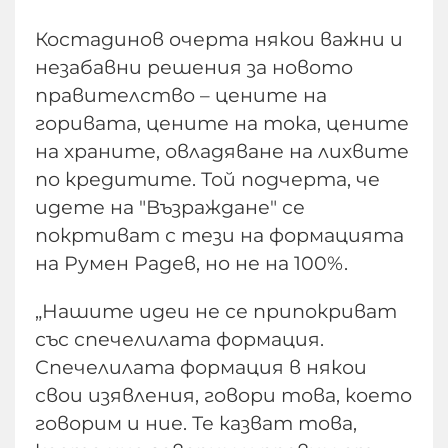
Костадинов очерта някои важни и
незабавни решения за новото
правителство – цените на
горивата, цените на тока, цените
на храните, овладяване на лихвите
по кредитите. Той подчерта, че
идете на "Възраждане" се
покртиват с тези на формацията
на Румен Радев, но не на 100%.
„Нашите идеи не се припокриват
със спечелилата формация.
Спечелилата формация в някои
свои изявления, говори това, което
говорим и ние. Те казват това,