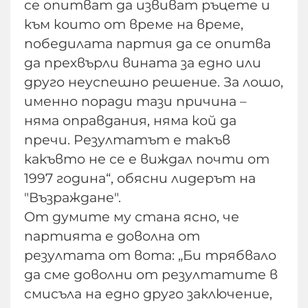
се опитват да извиват ръцете и
към които от време на време,
победилата партия да се опитва
да прехвърли вината за едно или
друго неуспешно решение. За лошо,
именно поради тази причина –
няма оправдания, няма кой да
пречи. Резултатът е такъв
какъвто не се е виждал почти от
1997 година“, обясни лидерът на
"Възраждане".
От думите му стана ясно, че
партията е доволна от
резултата от вота: „Би трябвало
да сме доволни от резултатите в
смисъла на едно друго заключение,