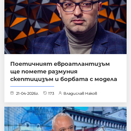
Поетичният евроатлантизъм
ще помете размуния
скептицизъм и борбата с модела
21-04-2026г.
173
Владислав Наков