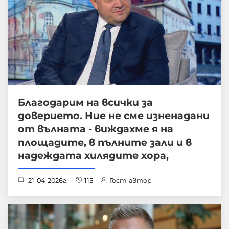
Благодарим на всички за
доверието. Ние не сме изненадани
от вълната - виждахме я на
площадите, в пълните зали и в
надеждата хилядите хора,
21-04-2026г.
115
Гост-автор