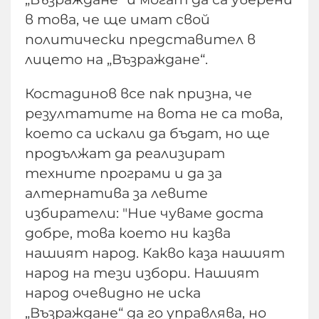
в това, че ще имат свой
политически представител в
лицето на „Възраждане“.
Костадинов все пак призна, че
резултатите на вота не са това,
което са искали да бъдат, но ще
продължат да реализират
техните програми и да за
алтернатива за левите
избиратели: "Ние чуваме доста
добре, това което ни казва
нашият народ. Какво каза нашият
народ на тези избори. Нашият
народ очевидно не иска
„Възраждане“ да го управлява, но