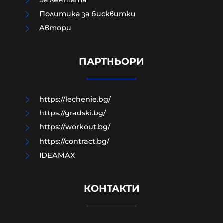
Политика за бисквитки
Aвтори
Как да загубим изборите в пет
прости стъпки?
ПАРТНЬОРИ
08-08-2026г.
78
Гост-автор
https://lechenie.bg/
https://gradski.bg/
https://workout.bg/
https://contract.bg/
IDEAMAX
КОНТАКТИ