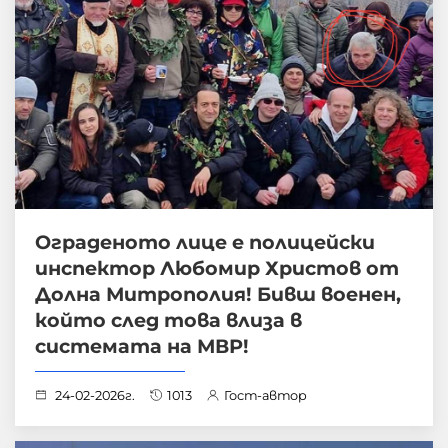
Ограденото лице е полицейски
инспектор Любомир Христов от
Долна Митрополия! Бивш военен,
който след това влиза в
системата на МВР!
24-02-2026г.
1013
Гост-автор