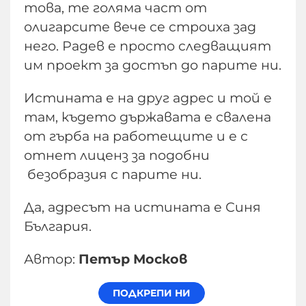
това, те голяма част от
олигарсите вече се строиха зад
него. Радев е просто следващият
им проект за достъп до парите ни.
Истината е на друг адрес и той е
там, където държавата е свалена
от гърба на работещите и е с
отнет лиценз за подобни
безобразия с парите ни.
Да, адресът на истината е Синя
България.
Автор:
Петър Москов