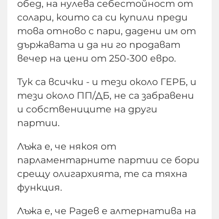
обед, на нулева себестойност от
солари, които са си купили преди
това отново с пари, дадени им от
държавата и да ни го продават
вечер на цени от 250-300 евро.
Тук са всички - и тези около ГЕРБ, и
тези около ПП/ДБ, не са забравени
и собствениците на други
партии.
Лъжа е, че някоя от
парламентарните партии се бори
срещу олигархията, те са тяхна
функция.
Лъжа е, че Радев е алтернатива на