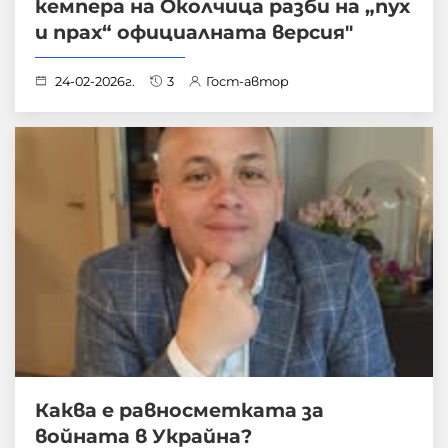
кемпера на Околчица разби на „пух
и прах“ официалната версия"
24-02-2026г.
3
Гост-автор
Каква е равносметката за
войната в Украйна?