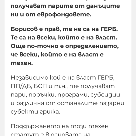
получават парите от данъците
ни и от еврофондовете.
Борисов е прав, те не са на ГЕРБ.
Те са на всеки, който е на власт.
Още по-точно е определението,
че всеки, който е на власт е
техен.
Независимо кой е на власт ГЕРБ,
ПП/ДБ, БСП и т.н., те получават
пари, поръчки, програми, субсидии
и различна от останалите пазарни
субекти грижа.
Поддържането на този техен
статут е в основата на