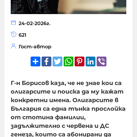
24-02-2026г.
621
Гост-автор
Share
Facebook
Twitter
WhatsApp
Pinterest
LinkedIn
Viber
Г-н Борисов каза, че не знае кои са
олигарсите и поиска да му кажат
конкретни имена. Олигарсите в
България са една тънка прослойка
от стотина фамилии,
задължително с червена и ДС
генеза, които са абонирани да