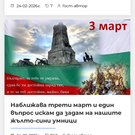
24-02-2026г.
7
Гост-автор
Наближава трети март и един
въпрос искам да задам на нашите
жълто-сини умници