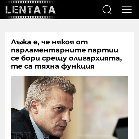
Лъжа е, че някоя от
парламентарните партии
се бори срещу олигархията,
те са тяхна функция