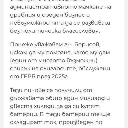
административното мачкане на
дребния и среден бизнес и
невъзможността да се развиваш
без политическа благословия.
Понеже уважавам г-н Борисов,
искам да му помогна, като му дам
(един от многото възможни)
списък на олигарсите, обслужени
от ГЕРБ през 2025г.
Тези пичове са получили от
държавата общо един милиард и
двеста хиляди, за да си купят
батерии. В тези батерии те ще
складират ток, произведен по