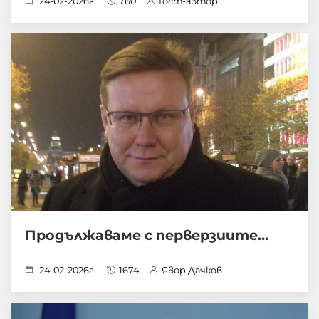
24-02-2026г.
760
Гост-автор
Продължаваме с перверзиите…
24-02-2026г.
1674
Явор Дачков