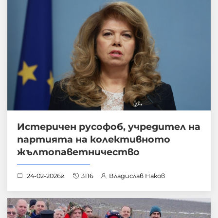
Истеричен русофоб, учредител на
партията на колективното
жълтопаветничество
24-02-2026г.
3116
Владислав Наков