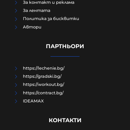
За контакт и реклама
За лентата
Политика за бисквитки
Aвтори
Едва 18% от украинците имат
доверие в Зеленски, с най-висок
рейтинг е Залужни
ПАРТНЬОРИ
07-08-2026г.
72
Лентата
https://lechenie.bg/
https://gradski.bg/
https://workout.bg/
https://contract.bg/
IDEAMAX
КОНТАКТИ