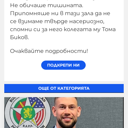
Не обичаше тишината.
Припомняше ни в тази зала да не
се взимаме твърде насериозно,
спомни си за него колегата му Тома
Биков.
Очаквайте подробности!
ОЩЕ ОТ КАТЕГОРИЯТА