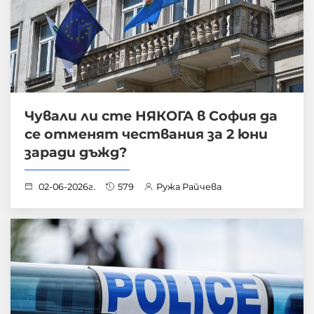
Чували ли сте НЯКОГА в София да
се отменят чествания за 2 юни
заради дъжд?
02-06-2026г.
579
Ружа Райчева