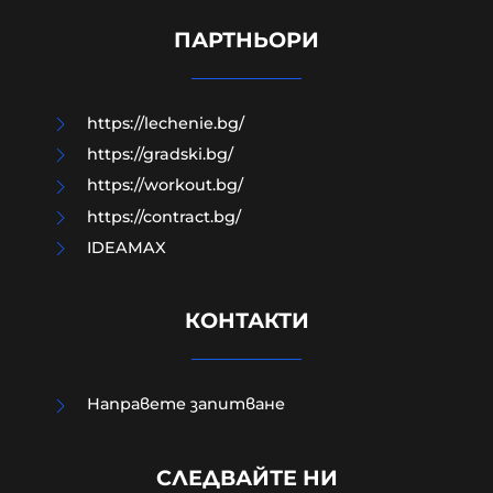
борец, останал парализиран,
отново ходи
ПАРТНЬОРИ
06-08-2026г.
50
Лентата
https://lechenie.bg/
https://gradski.bg/
https://workout.bg/
https://contract.bg/
IDEAMAX
КОНТАКТИ
Направете запитване
Радев: Изграждаме Национален
СЛЕДВАЙТЕ НИ
център за наблюдение на данни