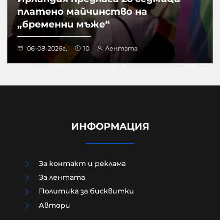
платено майчинство на
„бременни мъже“
06-08-2026г.
10
Лентата
ИНФОРМАЦИЯ
За контакт и реклама
За лентата
Политика за бисквитки
Aвтори
Чудо в „Пирогов“: 15-годишният