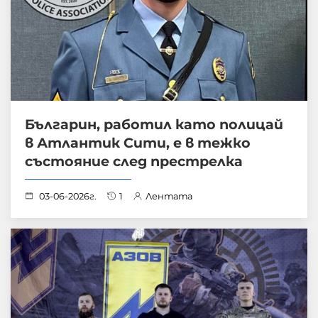
Българин, работил като полицай
в Атлантик Сити, е в тежко
състояние след престрелка
03-06-2026г.
1
Лентата