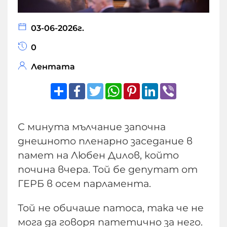
03-06-2026г.
0
Лентата
Share
Facebook
Twitter
WhatsApp
Pinterest
LinkedIn
Viber
С минута мълчание започна
днешното пленарно заседание в
памет на Любен Дилов, който
почина вчера. Той бе депутат от
ГЕРБ в осем парламента.
Той не обичаше патоса, така че не
мога да говоря патетично за него.