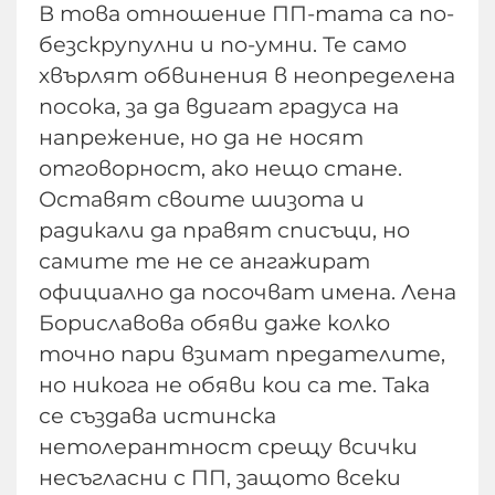
В това отношение ПП-тата са по-
безскрупулни и по-умни. Те само
хвърлят обвинения в неопределена
посока, за да вдигат градуса на
напрежение, но да не носят
отговорност, ако нещо стане.
Оставят своите шизота и
радикали да правят списъци, но
самите те не се ангажират
официално да посочват имена. Лена
Бориславова обяви даже колко
точно пари взимат предателите,
но никога не обяви кои са те. Така
се създава истинска
нетолерантност срещу всички
несъгласни с ПП, защото всеки