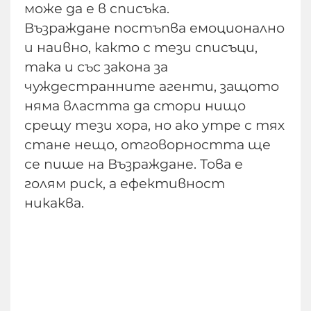
може да е в списъка.
Възраждане постъпва емоционално
и наивно, както с тези списъци,
така и със закона за
чуждестранните агенти, защото
няма властта да стори нищо
срещу тези хора, но ако утре с тях
стане нещо, отговорността ще
се пише на Възраждане. Това е
голям риск, а ефективност
никаква.