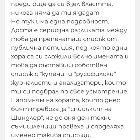
преди още да си взел властта,
никога няма да ти я дадат.
Но тук има една подробност.
Доста е сериозна разликата между
това да препечаташ списък от
публична петиция, под която едни
хора са си сложили волно имената и
това да съставиш собствен
списък с "купени" и "русофилски"
журналисти и анализатори, които
ти си подбрал по свое усмотрение.
Напомням на хората, които днес
бият тревога за "списъкът на
Шиндлер", че до оня ден техни
съмишленици правеха и споделяха
именно такива списъци.