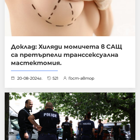
Доклад: Хиляди момичета в САЩ
са претърпели транссексуална
мастектомия.
20-08-2024г.
521
Гост-автор