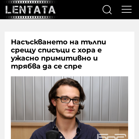
Насъскването на тълпи
срещу списъци с хора е
ужасно примитивно и
трябва да се спре