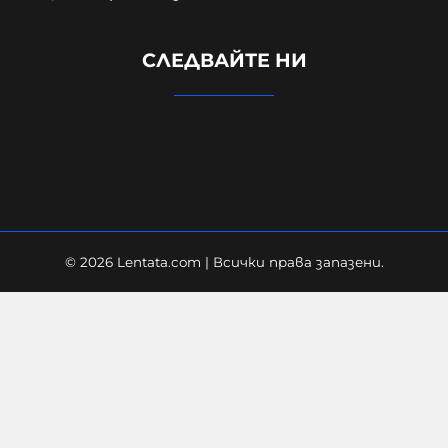
Д-р Веселин Герев: Отглеждат се
СЛЕДВАЙТЕ НИ
деца-психопати. Най-критичен е
периодът между 12 и 16 г.
07-08-2026г.
378
Лентата
© 2026 Lentata.com | Всички права запазени.