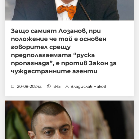
Защо самият Лозанов, при
положение че той е основен
говорител срещу
предполагаемата “руска
пропагнада”, е против Закон за
чуждестранните агенти
20-08-2024г.
1345
Владислав Наков