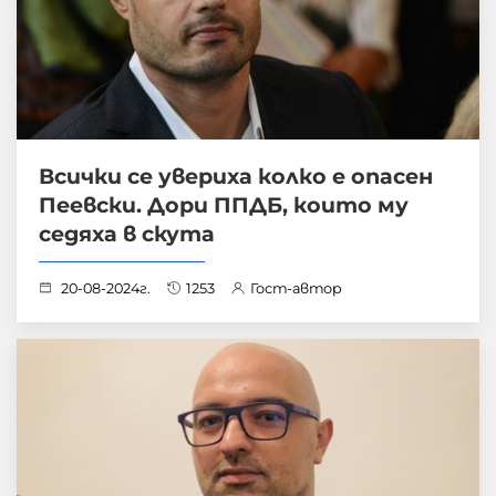
Всички се увериха колко е опасен
Пеевски. Дори ППДБ, които му
седяха в скута
20-08-2024г.
1253
Гост-автор