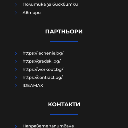
Политика за бисквитки
Aвтори
Жестоко насилие над дете
разтърси Радомир
ПАРТНЬОРИ
07-08-2026г.
130
Лентата
https://lechenie.bg/
https://gradski.bg/
https://workout.bg/
https://contract.bg/
IDEAMAX
КОНТАКТИ
Направете запитване