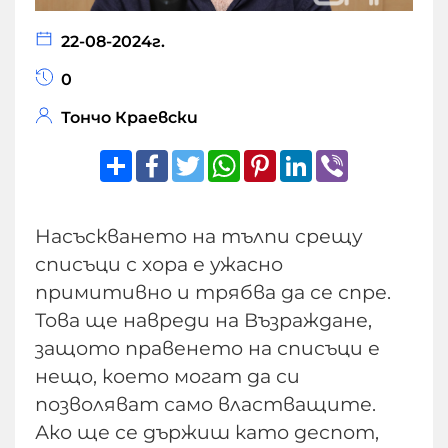
22-08-2024г.
0
Тончо Краевски
Share
Facebook
Twitter
WhatsApp
Pinterest
LinkedIn
Viber
Насъскването на тълпи срещу
списъци с хора е ужасно
примитивно и трябва да се спре.
Това ще навреди на Възраждане,
защото правенето на списъци е
нещо, което могат да си
позволяват само властващите.
Ако ще се държиш като деспот,