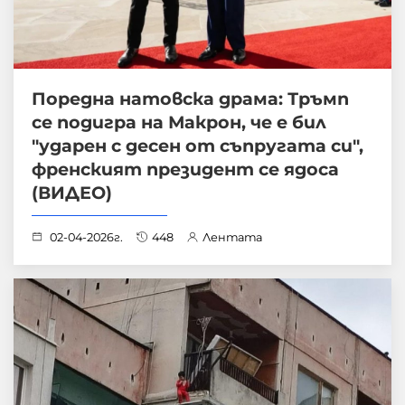
Поредна натовска драма: Тръмп
се подигра на Макрон, че е бил
"ударен с десен от съпругата си",
френският президент се ядоса
(ВИДЕО)
02-04-2026г.
448
Лентата