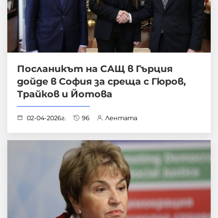
Посланикът на САЩ в Гърция
дойде в София за среща с Гюров,
Трайков и Йотова
02-04-2026г.
96
Лентата