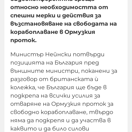
относно необходимостта от
спешни мерки и действия за
възстановяване на свободата на
корабоплаване в Ормузкия
проток.
Министър Нейнски потвърди
позицията на България пред
външните министри, поканени за
разговор от британската ѝ
колежка, че България ще бъде в
подкрепа на всички усилия за
отваряне на Ормузкия проток за
свободно корабоплаване, твърдо
няма да подкрепя и да участва в
каквито и да било силови