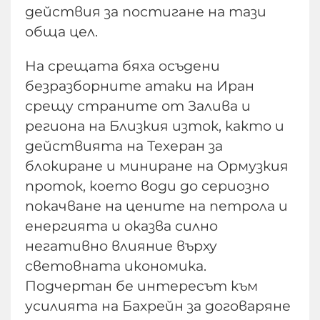
действия за постигане на тази
обща цел.
На срещата бяха осъдени
безразборните атаки на Иран
срещу страните от Залива и
региона на Близкия изток, както и
действията на Техеран за
блокиране и миниране на Ормузкия
проток, което води до сериозно
покачване на цените на петрола и
енергията и оказва силно
негативно влияние върху
световната икономика.
Подчертан бе интересът към
усилията на Бахрейн за договаряне