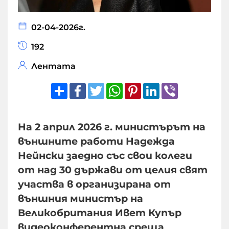
02-04-2026г.
192
Лентата
Share
Facebook
Twitter
WhatsApp
Pinterest
LinkedIn
Viber
На 2 април 2026 г. министърът на
външните работи Надежда
Нейнски заедно със свои колеги
от над 30 държави от целия свят
участва в организирана от
външния министър на
Великобритания Ивет Купър
видеоконферентна среща