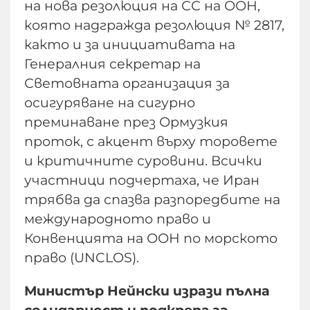
на нова резолюция на СС на ООН,
която надгражда резолюция № 2817,
както и за инициативата на
Генералния секретар на
Световната организация за
осигуряване на сигурно
преминаване през Ормузкия
проток, с акцент върху торовете
и критичните суровини. Всички
участници подчертаха, че Иран
трябва да спазва разпоредбите на
международното право и
Конвенцията на ООН по морското
право (UNCLOS).
Министър Нейнски изрази пълна
солидарност и подкрепа за