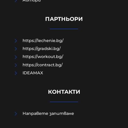
Модернизацията на бойната ни
авиация – срамна история за 17
години нехайство и саботажи
ПАРТНЬОРИ
06-08-2026г.
54
Лентата
https://lechenie.bg/
https://gradski.bg/
https://workout.bg/
https://contract.bg/
IDEAMAX
КОНТАКТИ
Направете запитване
УНИЦЕФ: Израел убива средно по
едно дете на ден в Газа след