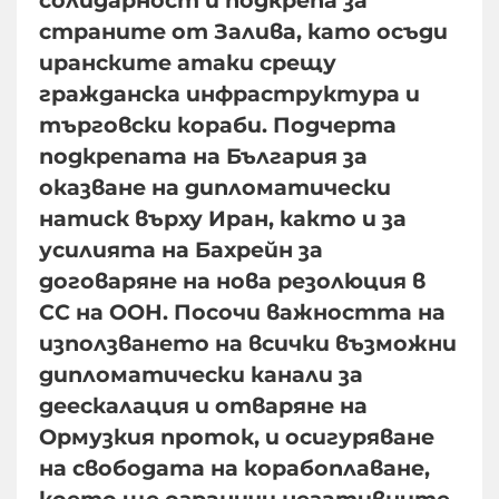
страните от Залива, като осъди
иранските атаки срещу
гражданска инфраструктура и
търговски кораби. Подчерта
подкрепата на България за
оказване на дипломатически
натиск върху Иран, както и за
усилията на Бахрейн за
договаряне на нова резолюция в
СС на ООН. Посочи важността на
използването на всички възможни
дипломатически канали за
деескалация и отваряне на
Ормузкия проток, и осигуряване
на свободата на корабоплаване,
което ще ограничи негативните