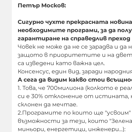
Петър Москов:
Сигурно чухте прекрасната новина
необходимите програми, за да полу
гарантиране на справедлив преход
Човек не може да не се зарадва и да 
защото в приоритетите и на двете
са изведени като важна цел.
Консенсус, един вид, заради народни
А сега да видим какво стои всъщн
1. Това, че 700милиона (колкото е ре
си е 30% отклонение от истината, но
склонен да мечтае.
2.Програмите по които ще "усвоим"
възможности за тези, които "Зелен
миньори, енергетици, инженери...):