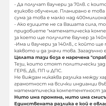
- Да получат ваучери за 70лв. с ко
езиково обучение. Планирано е това 
сума за това е малко над 400милиона
- Ако езиците не са Вашата сила, т
придобиете "математическа компете
за което ще получите ваучер за 140л
-Има и ваучери за 140лв., с който 
каквото и да значи това. Загадъчн
Цялата тази боза е наречена "справ
Тези, които стоят политически зад 
ГЕРБ, ДБ, ПП и ДПС.
Не виждам никаква разлика между х
грамотност на всички индианци във
математическа компетентност за 
Нито има промяна, нито има смисъ
Единствената разлика е кой е овл