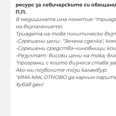
ресурс за левичарските си обещани
П.П.
В медицината има понятие-"триада 
на възпалението.
Триадата на това политическо възп
-Сгрешени цели- "Зелена сделка", к
-Сгрешени средства-чиновници, кои
-Резултат- високи цени на тока, в
"програми, с които бизнеса става з
Ако ми позволите този каламбур:
"ИМА КАК, ОТНОВО да харчим парите
Хубав ден!