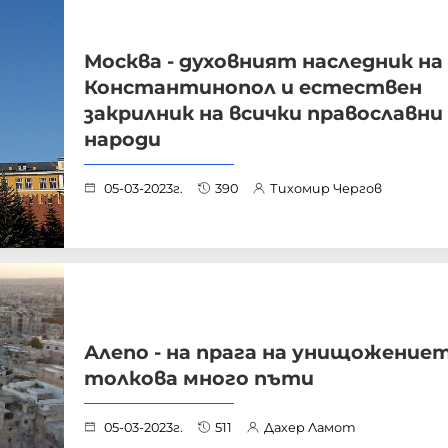
Москва - духовният наследник на
Константинопол и естествен
закрилник на всички православни
народи
05-03-2023г.
390
Тихомир Чергов
Алепо - на прага на унищожение
толкова много пъти
05-03-2023г.
511
Дахер Ламот