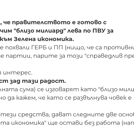
, че правителството е готово с
чим "близо милиард" лева по ПВУ за
 към Зелена икономика.
не похвали ГЕРБ и ПП (нищо, че са противн
 партии, парите за този "справедлив пре
я интерес.
ост зад тази радост.
алната сума) се изговарят като "близо мил
 да кажем, че като се развълнува човек е
 тези средства, дават следните две осно
ата икономика" ще остави без работа (на