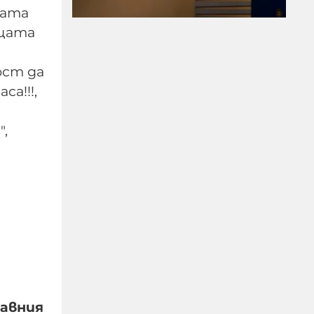
мата
бщата
ост да
а!!!,
Цензурата е
,
информация: EDMO и
новият европейски
новговор
06-08-2026г.
85
Лентата
жавния