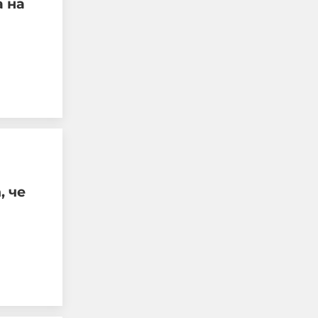
 на
Автобусен шофьор
свали дете със
специални
потребности и го
остави само на пътя на
37 °C
06-08-2026г.
261
Лентата
, че
Този човек или не
пътува и няма
НАЙ-ЧЕТЕНИ
никаква
представа какви
са цените в най-
добрите
ресторанти по
света, или
просто е
изключително