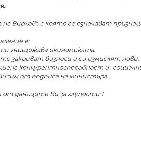
я.
на Вирхов", с която се означават призна
аление е:
оято унищожава икиномиката.
то закриват бизнеси и си измислят нови.
лошена конкурентноспособност и "социалн
ависим от подписа на министъра.
 от данъците Ви за глупости"!