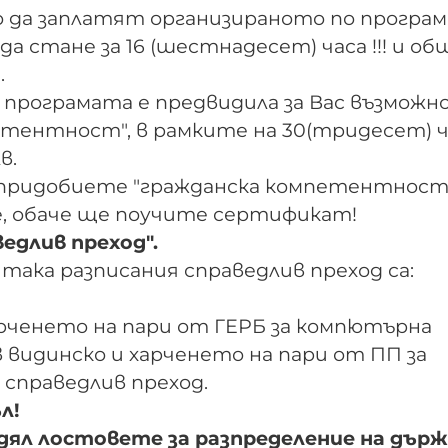
ито да заплатят организираното по програ
да стане за 16 (шестнадесет) часа !!! и о
.
о програмата е предвидила за Вас възможн
нтност", в рамките на 30(тридесет) час
в.
ще придобиете "гражданска компетентност"
о е, обаче ще поучите сертификат!
едлив преход".
така разписания справедлив преход са:
арченето на пари от ГЕРБ за компютърна
 видинско и харченето на пари от ПП за
справедлив преход.
л!
адял лостовете за разпределение на дър