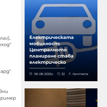
Електрическата
ици),
мобилност:
ход"
Централното
планиране става
електрическо
иард"
06-08-2026г.
32
Лентата
вни
пример