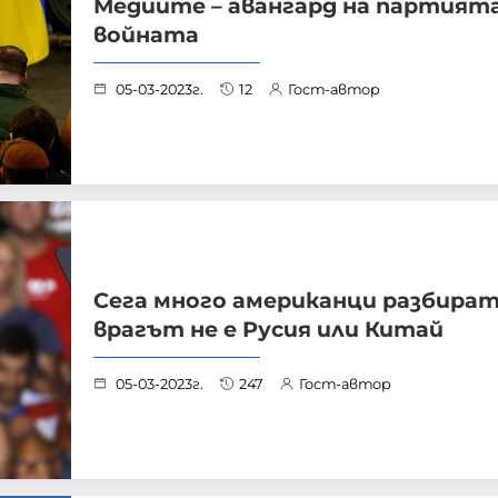
Медиите – авангард на партията
войната
05-03-2023г.
12
Гост-автор
Сега много американци разбират
врагът не е Русия или Китай
05-03-2023г.
247
Гост-автор