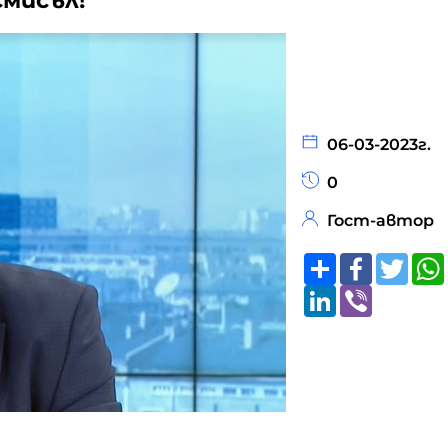
смисъл!
06-03-2023г.
0
Гост-автор
Share
Faceboo
Twitt
LinkedIn
Viber