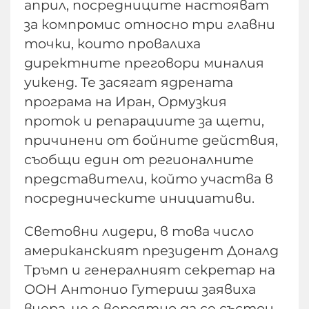
април, посредниците настояват
за компромис относно три главни
точки, които провалиха
директните преговори миналия
уикенд. Те засягат ядрената
програма на Иран, Ормузкия
проток и репарациите за щети,
причинени от бойните действия,
съобщи един от регионалните
представители, който участва в
посредническите инициативи.
Световни лидери, в това число
американският президент Доналд
Тръмп и генералният секретар на
ООН Антонио Гутериш заявиха
вчера, че е вероятно да се състои