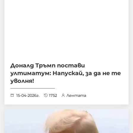
Доналд Тръмп постави
ултиматум: Напускай, за да не те
уволня!
15-04-2026г.
1752
Лентата