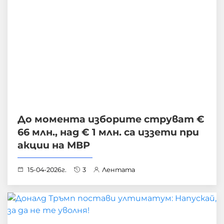
До момента изборите струват €
66 млн., над € 1 млн. са иззети при
акции на МВР
15-04-2026г.
3
Лентата