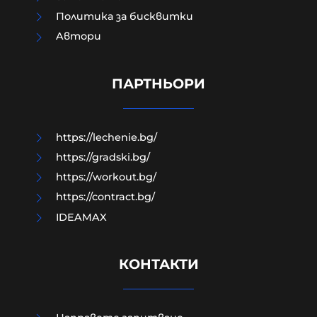
Политика за бисквитки
Aвтори
Край на цените в лева, от днес на
етикетите само в евро
ПАРТНЬОРИ
09-08-2026г.
53
Лентата
https://lechenie.bg/
https://gradski.bg/
https://workout.bg/
https://contract.bg/
IDEAMAX
КОНТАКТИ