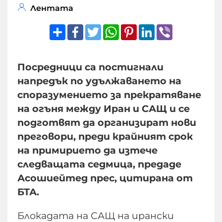
Лентата
Share
Facebook
Twitter
WhatsApp
Pinterest
LinkedIn
Viber
Посредници са постигнали
напредък по удължаването на
споразумението за прекратяване
на огъня между Иран и САЩ и се
подготвят да организират нови
преговори, преди крайният срок
на примирието да изтече
следващата седмица, предаде
Асошиейтед прес, цитирана от
БТА.
Блокадата на САЩ на ирански