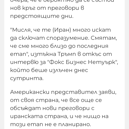
нов кръг от преговори в
предстоящите дни.
"Мисля, че те (Иран) много искат
да сключат споразумение. Смятам,
че сме много близо до последния
етап", изтъкна Тръмп в откъс от
интервю за "Фокс Бизнес Нетуърк",
който беше излъчен днес
сутринта.
Американски представител заяви,
от своя страна, че все още се
обсъждат нови преговори с
иранската страна, и че нищо на
този етап не е планирано.