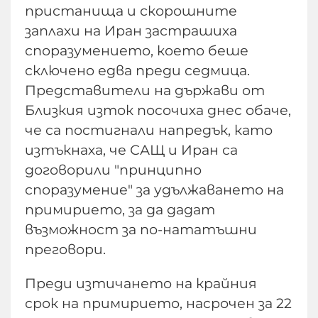
пристанища и скорошните
заплахи на Иран застрашиха
споразумението, което беше
сключено едва преди седмица.
Представители на държави от
Близкия изток посочиха днес обаче,
че са постигнали напредък, като
изтъкнаха, че САЩ и Иран са
договорили "принципно
споразумение" за удължаването на
примирието, за да дадат
възможност за по-нататъшни
преговори.
Преди изтичането на крайния
срок на примирието, насрочен за 22