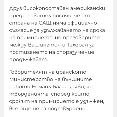
Друг високопоставен американски
представител посочи, че от
страна на САЩ няма официално
съгласие за удължаването на срока
на примирието, но преговорите
между Вашингтон и Техеран за
постигането на споразумение
продължават.
Говорителят на иранското
Министерство на външните
работи Есмаил Багаи заяви, че
твърденията, според които
срокът на примирието е удължен,
все още не са подтвърдени.