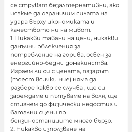
се струват безалтернативни, ако
исакме да ограничим силата на
удара върху икономиката и
качеството ни на живот.
1. Никакви тавани на цени, никакви
данъчни облекчения за
потребление на горива, освен за
енергийно-бедни домакинства.
Играем ли си с цената, пазарът
(тоест всички ние) няма да
разбере какво се случва , ще си
зареждаме и пътуваме на воля, ще
стигнем до физически недостиг и
батални сцени по
бензиностанциите много бързо.
2. Никакво използване на