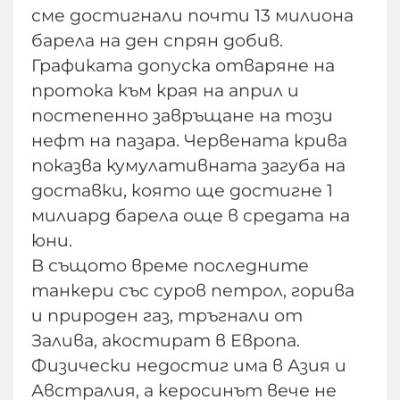
сме достигнали почти 13 милиона
барела на ден спрян добив.
Графиката допуска отваряне на
протока към края на април и
постепенно завръщане на този
нефт на пазара. Червената крива
показва кумулативната загуба на
доставки, която ще достигне 1
милиард барела още в средата на
юни.
В същото време последните
танкери със суров петрол, горива
и природен газ, тръгнали от
Залива, акостират в Европа.
Физически недостиг има в Азия и
Австралия, а керосинът вече не