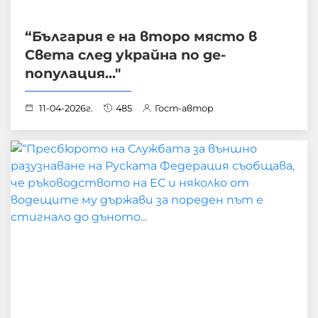
“България е на второ място в
Света след украйна по де-
популация..."
11-04-2026г.
485
Гост-автор