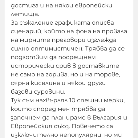
достига и на някои европейски
летища.
За съжаление графиката описва
сценарий, който на фона на провала
на мирните преговори изглежда
силно оптимистичен. Трябва да се
подготвим да посрещнем
исторически срив в доставките
не само на горива, но и на торове,
сярна киселина и някои други
базови суровини.
Тук съм нахвърлял 10 спешни мерки,
които според мен трябва да
започнем да планираме в България и
Европейския съюз. Повечето са
изключително непопулярни, но ми