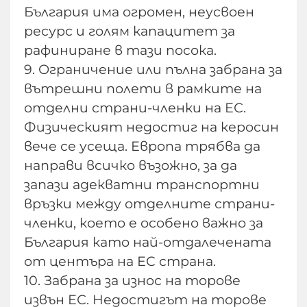
България има огромен, неусвоен
ресурс и голям капацитет за
рафиниране в тази посока.
9. Ограничение или пълна забрана за
вътрешни полети в рамките на
отделни страни-членки на ЕС.
Физическият недостиг на керосин
вече се усеща. Европа трябва да
направи всичко възожно, за да
запази адекватни транспортни
връзки между отделните страни-
членки, което е особено важно за
България като най-отдалечената
от центъра на ЕС страна.
10. Забрана за износ на торове
извън ЕС. Недостигът на торове