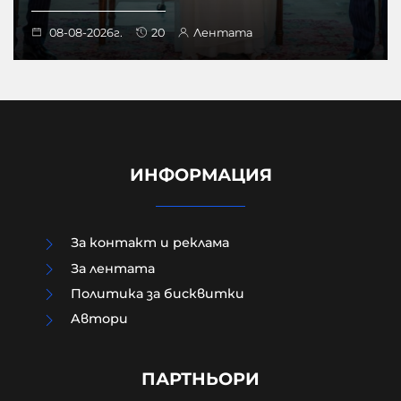
08-08-2026г.
20
Лентата
ИНФОРМАЦИЯ
За контакт и реклама
За лентата
Политика за бисквитки
Британският историк Ричард
Aвтори
Саква: Русофобията е западна
патология, която ни води към
война и самоунищожение
ПАРТНЬОРИ