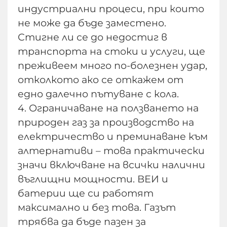
индустриални процеси, при които
не може да бъде заместено.
Стигне ли се до недостиг в
транспорта на стоки и услуги, ще
преживеем много по-болезнен удар,
отколкото ако се откажем от
едно далечно пътуване с кола.
4. Ограничаване на ползването на
природен газ за производство на
електричество и преминаване към
алтернативи – това практически
значи включване на всички налични
въглищни мощности. ВЕИ и
батерии ще си работят
максимално и без това. Газът
трябва да бъде пазен за