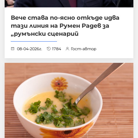
Вече става по-ясно откъде идва
тази линия на Румен Радев за
„румънски сценарий
08-04-2026г.
1784
Гост-автор