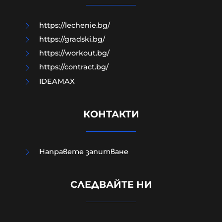
08-08-2026г.
66
Лентата
https://lechenie.bg/
https://gradski.bg/
https://workout.bg/
https://contract.bg/
IDEAMAX
КОНТАКТИ
Направете запитване
Украйна е получила 200 млрд.
долара пряко бюджетно
СЛЕДВАЙТЕ НИ
финансиране от началото на
войната