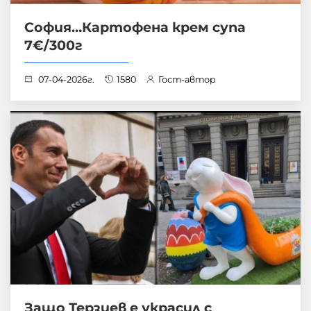
София…Картофена крем супа
7€/300г
07-04-2026г.
1580
Гост-автор
Защо Терзиев е украсил с