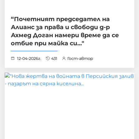
“Почетният председател на
Алианс за права и свободи д-р
Ахмед Доган намери време да се
отбие при майка си..."
12-04-2026г.
431
Гост-автор