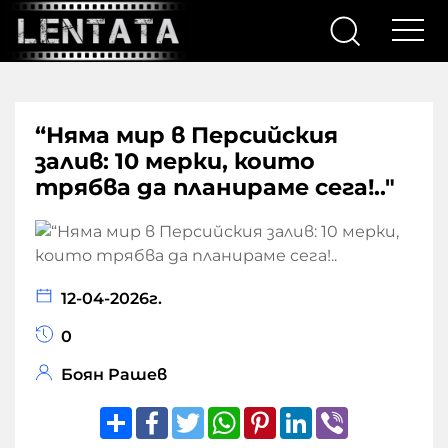
“Няма мир в Персийския
залив: 10 мерки, които
трябва да планираме сега!.."
12-04-2026г.
0
Боян Рашев
Share
Facebook
Twitter
WhatsApp
Pinterest
LinkedIn
Viber