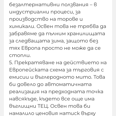
безалтернативни ползвания – в
индустриални процеси, за
производство на торове и
химикали. Освен това не трябва да
забравяме да пълним хранилищата
за следващата зима, защото без
тях Европа просто не може да се
стопли.
5. Прекратяване на действието на
Европейската схема за търговия с
емисии и въглеродното мито. Това
би довело до автоматичната
реализация на предходната точка
навсякъде, където все още има
въглищни ТЕЦ. Освен това би
намалило ценовия натиск върху