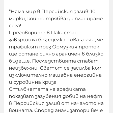
“Няма мир в Персийския залив: 10
мерки, които трябва да планираме
сега!
Преговорите в Пакистан
завършиха без сделка. Това значи, че
трафикът през Ормузкия проток
ще остане силно граничен в близко
бъдеще. Последствията стават
неизбежни. Светът се засилва към
изключително мащабна енергийна
и суровинна криза.
Стълбчетата на графиката
показват загубения добив на нефт
в Персийския залив от началото на
войната. Според анализатори вече