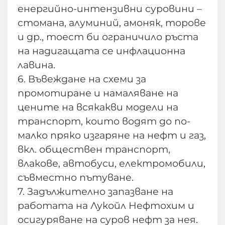
енергийно-интензивни суровини –
стомана, алуминий, амоняк, торове
и др., тоест би ограничило ръста
на надигащата се инфлационна
лавина.
6. Въвеждане на схеми за
промотиране и намаляване на
цените на всякакви модели на
транспорт, които водят до по-
малко пряко изгаряне на нефт и газ,
вкл. обществен транспорт,
влакове, автобуси, електромобили,
съвместно пътуване.
7. Задължително запазване на
работата на Лукойл Нефтохим и
осигуряване на суров нефт за нея.