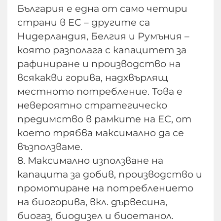
България е една от само четири
страни в ЕС – другите са
Нидерландия, Белгия и Румъния –
която разполага с капацитет за
рафиниране и производство на
всякакви горива, надхвърлящ
местното потребление. Това е
невероятно стратегическо
предимство в рамките на ЕС, от
което трябва максимално да се
възползваме.
8. Максимално използване на
капацита за добив, производство и
промотиране на потреблението
на биогорива, вкл. дървесина,
биогаз, биодизел и биоетанол.