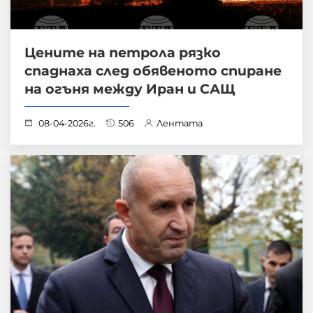
Цените на петрола рязко
спаднаха след обявеното спиране
на огъня между Иран и САЩ
08-04-2026г.
506
Лентата