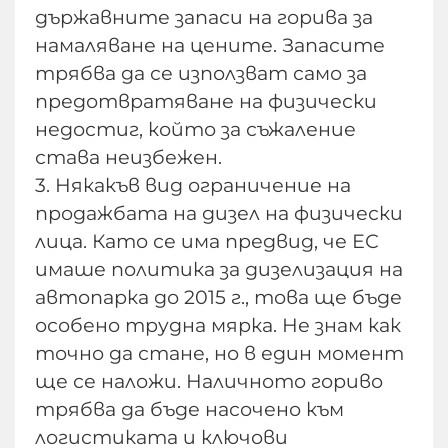
държавните запаси на горива за
намаляване на цените. Запасите
трябва да се използват само за
предотвратяване на физически
недостиг, който за съжаление
става неизбежен.
3. Някакъв вид ограничение на
продажбата на дизел на физически
лица. Като се има предвид, че ЕС
имаше политика за дизелизация на
автопарка до 2015 г., това ще бъде
особено трудна мярка. Не знам как
точно да стане, но в един момент
ще се наложи. Наличното гориво
трябва да бъде насочено към
логистиката и ключови