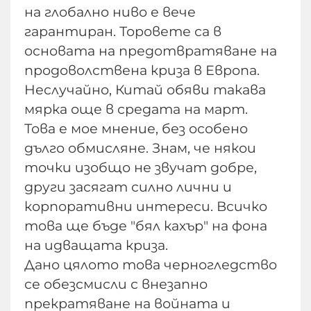
на глобално ниво е вече
гарантиран. Торовете са в
основата на предотвратяване на
продоволствена криза в Европа.
Неслучайно, Китай обяви такава
мярка още в средата на март.
Това е мое мнение, без особено
дълго обмисляне. Знам, че някои
точки изобщо не звучат добре,
други засягат силно лични и
корпоративни интереси. Всичко
това ще бъде "бял кахър" на фона
на идващата криза.
Дано цялото това черногледство
се обезсмисли с внезапно
прекратяване на войната и