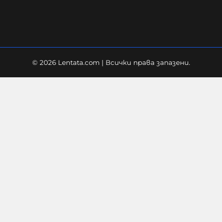
08-08-2026г.
31
Лентата
© 2026 Lentata.com | Всички права запазени.
Бунт срещу капитализма:
младите американци и
работниците се обръщат към
социализма
08-08-2026г.
66
Лентата