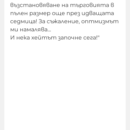
възстановяване на търговията в
пълен размер още през идващата
седмица! За съжаление, оптмизмът
ми намалява...
И нека хейтът започне сега!"