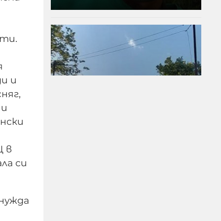
ти.
я
и и
няг,
 и
ински
Съдът спря
Ц в
събарянето на 12
ла си
жилищни сгради в Баба
Алино
 нужда
06-08-2026г.
44
Лентата