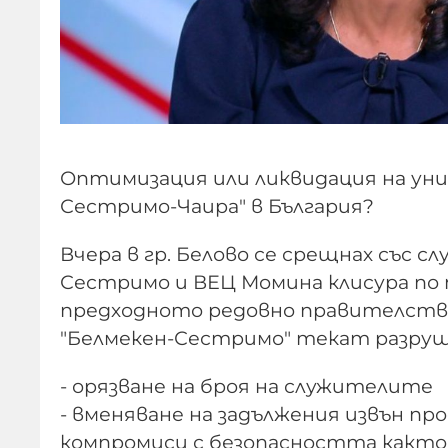
Оптимизация или ликвидация на уни
Сестримо-Чаира" в България?
Вчера в гр. Белово се срещнах със 
Сестримо и ВЕЦ Момина клисура по 
предходното редовно правителство,
"Белмекен-Сестримо" текат разру
- орязване на броя на служителите
- вменяване на задължения извън п
компромиси с безопасността както