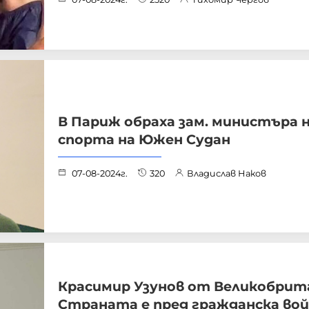
В Париж обраха зам. министъра 
спорта на Южен Судан
07-08-2024г.
320
Владислав Наков
Красимир Узунов от Великобрит
Страната е пред гражданска во