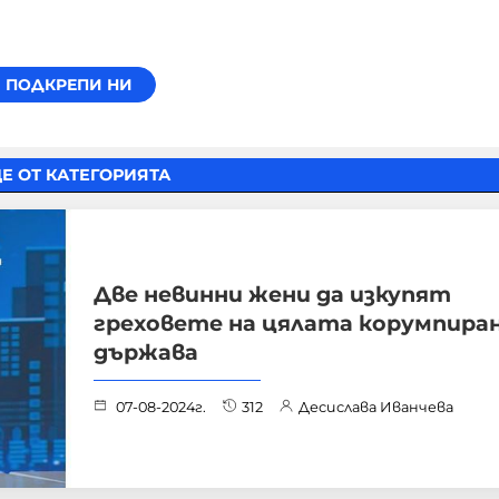
Е ОТ КАТЕГОРИЯТА
Две невинни жени да изкупят
греховете на цялата корумпира
държава
07-08-2024г.
312
Десислава Иванчева