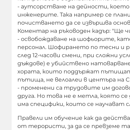
- аутсорстване на дейности, което
инженерите. Така например се план
почистването да се извършва осно
Коментар на ръководен кадър: "Ще ч
- освобождаване на шофьорите, ка
персонал. Шофирането по тесни и р
след 12-часови смени, при сложни усл
дъждове) е убийствено натоварване 
хората, които поддържат пътищата
пътища, не велоалеи в центъра на С
- променени са трудовите им догово
друга. Но това не е метла, която се
има специфики, които се научават с
Правели им обучение как да действ
от терористи, за да се превземе т