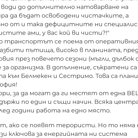
 води до допълнително натоварване на
ира да бъдат освободени чистачките, а
вно от и така дефицитните ни специалис
истите ами, у вас кой ви чисти?!"
то транспортът се поема от оперативни
азбити пътища, високо в планината, пред
овия през повечето сезони (мъгли, дълбок с
за организма. В допълнение, съкратени са
 към Белмекен и Сестримо. Това са план
офия!
ри, за да могат да ги местят от една ВЕ
 държи по един и същи начин. Всяка центра
лед години работа на едно място.
ат, ако се появят терористи. Но то няма
ази ключова за енергийната ни система