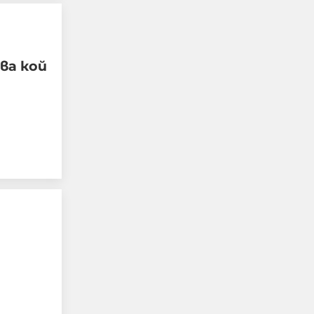
ва кой
Чудо в „Пирогов“: 15-
годишният борец,
останал парализиран,
отново ходи
06-08-2026г.
118
Лентата
Този човек или не
пътува и няма
НАЙ-ЧЕТЕНИ
никаква