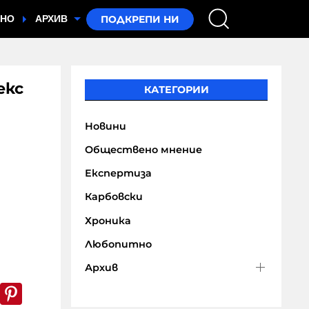
ТНО
АРХИВ
екс
КАТЕГОРИИ
Новини
Обществено мнение
Експертиза
Карбовски
Хроника
Любопитно
Архив
k
er
WhatsApp
Pinterest