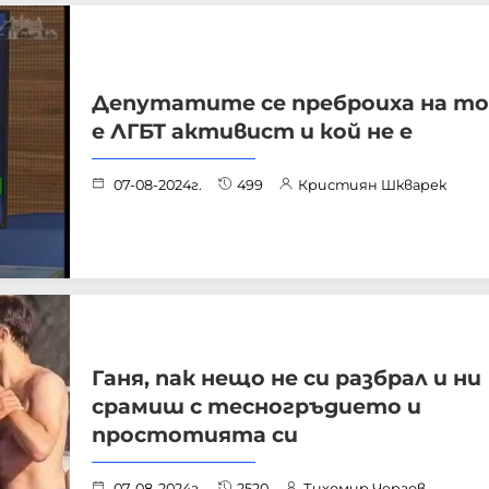
Депутатите се преброиха на то
е ЛГБТ активист и кой не е
07-08-2024г.
499
Кристиян Шкварек
Ганя, пак нещо не си разбрал и ни
срамиш с тесногръдието и
простотията си
07-08-2024г.
2520
Тихомир Чергов