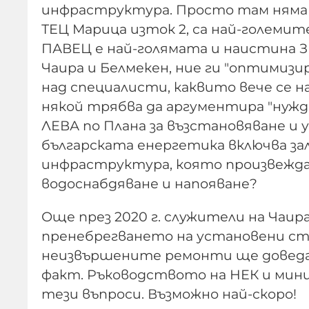
инфраструктура. Просто там няма х
ТЕЦ Марица изток 2, са най-големите
ПАВЕЦ е най-голямата и наистина 
Чаира и Белмекен, ние ги "оптимиз
над специалисти, каквито вече се
някой трябва да аргументира "нужд
ЛЕВА по Плана за възстановяване 
българската енергетика включва за
инфраструктура, която произвежда 
водоснабдяване и напояване?
Още през 2020 г. служители на Чаир
пренебрегването на установени ст
неизвършените ремонти ще доведат 
факт. Ръководството на НЕК и ми
тези въпроси. Възможно най-скоро!