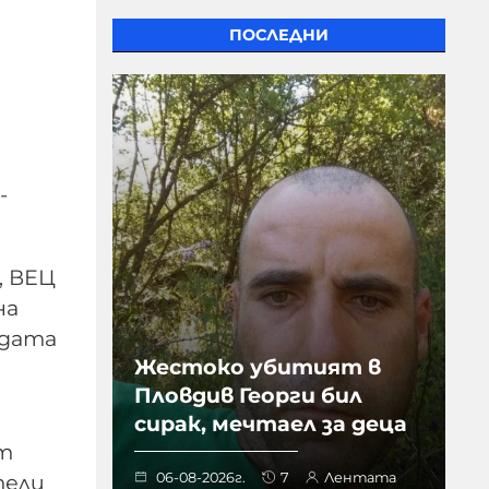
ПОСЛЕДНИ
-
, ВЕЦ
на
адата
Жестоко убитият в
Пловдив Георги бил
сирак, мечтаел за деца
ат
тели
06-08-2026г.
7
Лентата