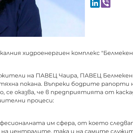
LinkedIn
Viber
калния хидроенергиен комплекс "Белмекен
служители на ПАВЕЦ Чаира, ПАВЕЦ Белмекен
тяхна покана. Въпреки бодрите рапорти 
 се оказва, че в предприятията от каск
шителни процеси:
рофесионалната им сфера, от което следв
 на централите, така и на самите служи