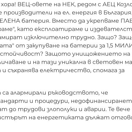
ора! ВЕЦ-овете на НЕК, редом с АЕЦ Козл
 производители на ел. енергия в България
ЗЕЛЕНА батерия. Вместо да укрепваме ПА
ираме", като експлоатираме и издевателс
 намират изключително трудно. Защо? За
ата" от закупуване на батерии за 1,5 МИ
и устойчивост? Защото унищожението на
личаване и на тази уникална в световен 
и съхранява електричество, спомага за
а са алармирали ръководството, че
андарти и процедури, недофинансиранет
до трудови злополуки и аварии. Те вече 
нистърът на енергетиката дължат отгов