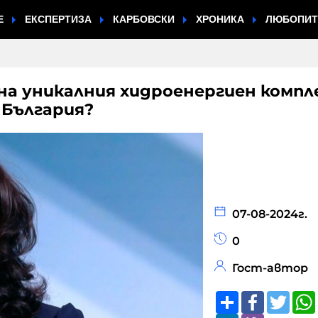
Е
ЕКСПЕРТИЗА
КАРБОВСКИ
ХРОНИКА
ЛЮБОПИ
на уникалния хидроенергиен компл
 България?
07-08-2024г.
0
Гост-автор
Share
Faceboo
Twitt