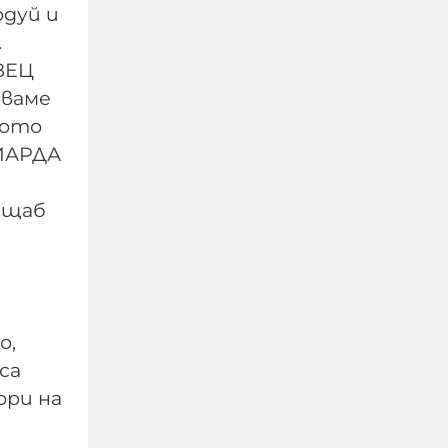
одуй и
.
ВЕЦ
тваме
щото
ЛИАРДА
мащаб
Мицкоски: И България и
Северна Македония са
ангажирани с проекта
за изграждане на
о,
Коридор 8
са
ори на
06-08-2026г.
55
Лентата