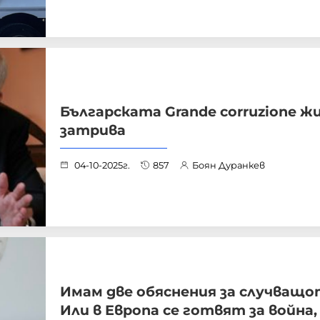
Българската Grande corruzione 
затрива
04-10-2025г.
857
Боян Дуранкев
Имам две обяснения за случващот
Или в Европа се готвят за война,