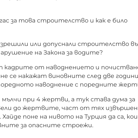
ргас за това строителство и как е било
азрешили или допуснали строителство въ
арушение на Закона за водите?
ат кадрите от наводнението и почистван
 не се накажат виновните след две години
поредното наводнение с поредните жерт
 мълчи при 4 жертви, а тук става дума за
вели до жертвите, част от тях извършен
 Хайде поне на нивото на Турция да са, ко
вните за опасните строежи.