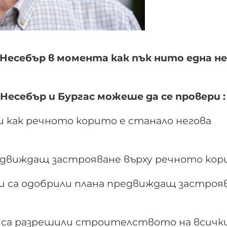
 Несебър в момента как пък нито една не
есебър и Бургас можеше да се провери :
 и как речното корито е станало негова
редвиждащ застрояване върху речното ко
и са одобрили плана предвиждащ застроя
р са разрешили строителството на всичк