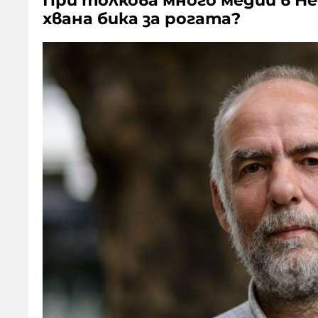
При толкова много медии в Не
хвана бика за рогата?