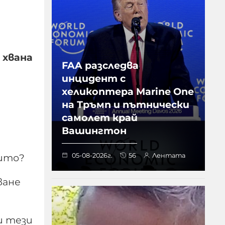
 хвана
FAA разследва
инцидент с
хеликоптера Marine One
на Тръмп и пътнически
самолет край
Вашингтон
05-08-2026г.
56
Лентата
рито?
ване
и тези