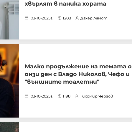
хвърлят в паника хората
03-10-2025г.
1208
Дахер Ламот
Малко продължение на темата 
онзи ден с Владо Николов, Чефо и
"външните тоалетни"
03-10-2025г.
1198
Тихомир Чергов