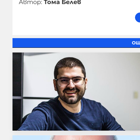
Автор:
Тома Белев
ОЩ