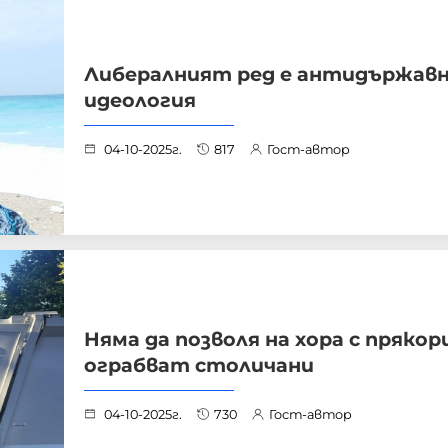
Либералният ред е антидържав
идеология
04-10-2025г.
817
Гост-автор
Няма да позволя на хора с прякор
ограбват столичани
04-10-2025г.
730
Гост-автор