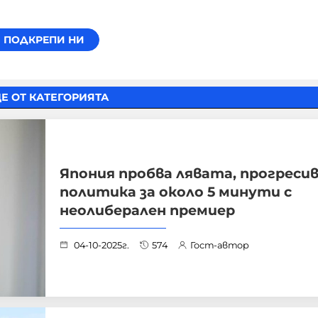
Е ОТ КАТЕГОРИЯТА
Япония пробва лявата, прогреси
политика за около 5 минути с
неолиберален премиер
04-10-2025г.
574
Гост-автор