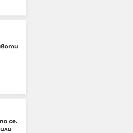
"Поан": Киев е в шок - 28
руски ракети за 28
животи
минути и нито една
прехваната
05-08-2026г.
442
Лентата
Този човек или не
пътува и няма
НАЙ-ЧЕТЕНИ
никаква
представа какви
са цените в най-
добрите
ресторанти по
о се.
света, или
просто е
 или
изключително