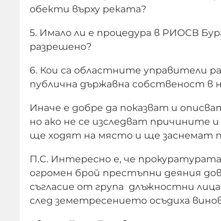
обекти върху реката?
5. Имало ли е процедура в РИОСВ Бу
разрешено?
6. Кои са областните управители р
публична държавна собственост в н
Иначе е добре да показват и описв
но ако не се изследват причините и
ще ходят на място и ще заснемат 
П.С. Интересно е, че прокуратурата
огромен брой престъпни деяния до
съгласие от група длъжностни лица.
след земетресението осъдиха вино