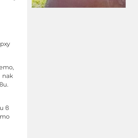
рху
ПРЕД НАС СА
БЛЕСНАЛИ ЖИТАТА
ето,
 пак
05-08-2026г.
268
ви.
Николай Милчев
и в
ито