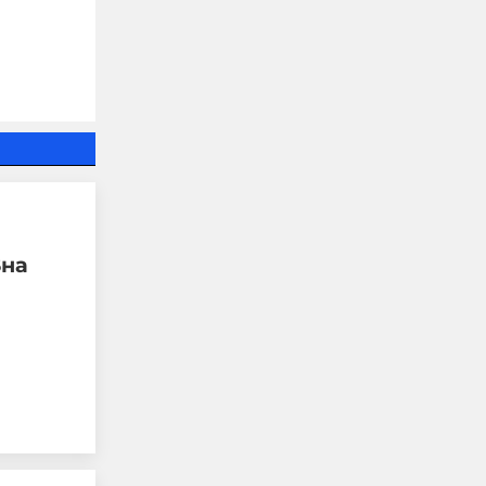
Четирима мъже бяха
намушкани в центъра
на Лондон, задържана е
жена за нападението
вна
05-08-2026г.
186
Лентата