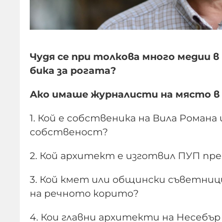
Чудя се при толкова много медии в
бика за рогата?
Ако имаше журналисти на място в Н
1. Кой е собственика на Вила Романа
собственост?
2. Кой архитект е изготвил ПУП п
3. Кой кмет или общински съветниц
на речното корито?
4. Кои главни архитекти на Несебъ