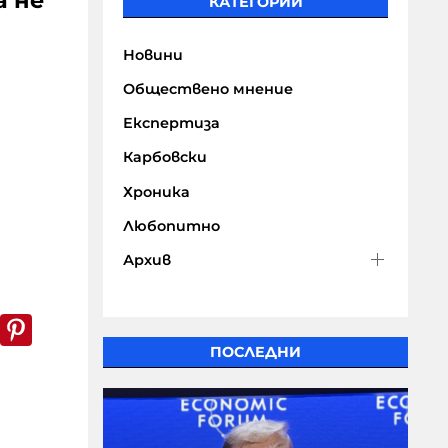
а не
КАТЕГОРИИ
Новини
Обществено мнение
Експертиза
Карбовски
Хроника
Любопитно
Архив
k
er
WhatsApp
Pinterest
ПОСЛЕДНИ