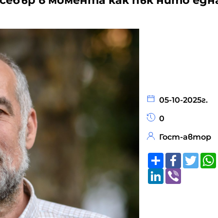
себър в момента как пък нито едн
05-10-2025г.
0
Гост-автор
Share
Faceboo
Twitt
LinkedIn
Viber