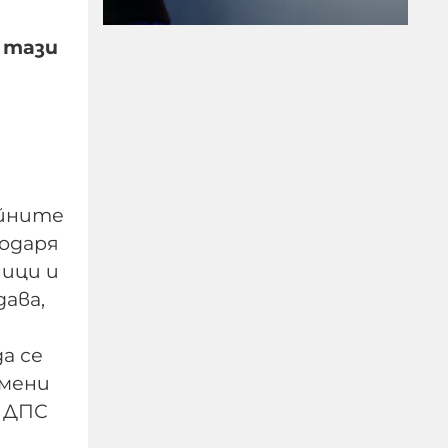
 тази
Убийство край
Слънчака: Украинец
ийните
закла друг украинец
пред очите на трети
одаря
ници и
09-08-2026г.
321
Лентата
ава,
а се
омени
а ДПС
От една страна е