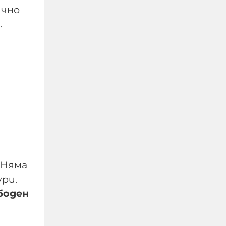
забавно, от друго
ично
много тъжно, когато
.
политици, които
нямат хал хабер от
армия и военна техника
се изказват за това, че
съветската техника не
била годна
09-08-2026г.
242
Гост-автор
 Няма
ри.
боден