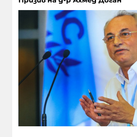
Призив на д-р Ахмед Доган