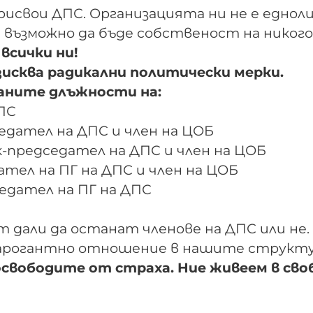
рисвои ДПС. Организацията ни не е еднол
е възможно да бъде собственост на никого
всички ни!
зисква радикални политически мерки.
аните длъжности на:
ДПС
едател на ДПС и член на ЦОБ
к-председател на ДПС и член на ЦОБ
ател на ПГ на ДПС и член на ЦОБ
седател на ПГ на ДПС
 дали да останат членове на ДПС или не.
о арогантно отношение в нашите структу
 освободите от страха. Ние живеем в сво
!