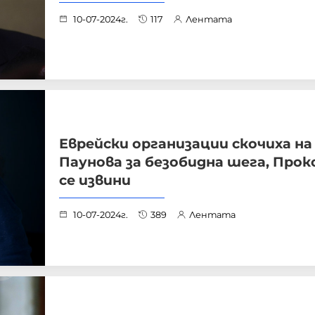
10-07-2024г.
117
Лентата
Еврейски организации скочиха на
Паунова за безобидна шега, Прок
се извини
10-07-2024г.
389
Лентата