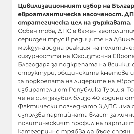
Цивилизационният избор на Българ
евроатлантическа насоченост. ДП
стратегическа цел на държавата.
Освен това, ДПС е важен геополити
сериозен трус в редиците на Движ
международна реакция на политиче
сигурността на Югоизточна Европа
Благодаря за подкрепата на всичк
структури, общинските кметове и 
за подкрепата на лидерите на евр
избиратели от Република Турция. Т
че не съм загубил близо 40 години о
Фактически погледнато в ДПС има о
използва партийната власт за лични
политическият профил на партията
категорично трябва да бъде спрян.