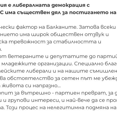
ия е либералната демокрация с
С има съществен дял за постигането на
чески фактор на Балканите. Затова всеки
ението има широк обществен отзвук и
ска тревожност за стабилността и
.
и: от ветераните и депутатите до парт
младежките организации. Специално благ
опейските либерали и на нашите съмишле
ова обстоятелство за сетен път ме убежд
т живота си напразно…
пит за вътрешно - партиен преврат, за д
 и групови интереси, и най-вече да се пр
. Този процес на нелегитимна подмяна н