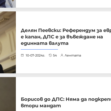
Делян Пеевски: Референдум за е
е капан, ДПС е за въвеждане на
единната валута
10-07-2024г.
54
Лентата
Борисов до ДПС: Няма да подкре
втори мандат