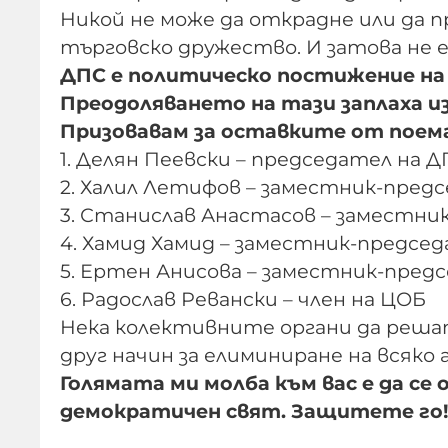
Никой не може да открадне или да п
търговско дружество. И затова не 
ДПС е политическо постижение на 
Преодоляването на тази заплаха и
Призовавам за оставките от поем
1. Делян Пеевски – председател на 
2. Халил Летифов – заместник-предс
3. Станислав Анастасов – заместни
4. Хамид Хамид – заместник-председ
5. Ертен Анисова – заместник-пред
6. Радослав Ревански – член на ЦОБ
Нека колективните органи да решат
друг начин за елиминиране на всяк
Голямата ми молба към вас е да се
демократичен свят. Защитете го