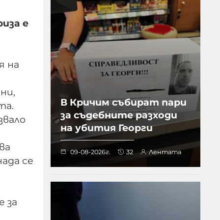
иза е
я на
ни,
В Кричим събират пари
та.
за съдебните разходи
звало
на убития Георги
ва
09-08-2026г.
32
Лентата
нада се
е за