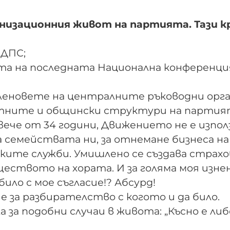
анизационния живот на партията. Тази кр
 ДПС;
та на последната Национална конференци
еновете на централните ръководни орга
стните и общински структури на партия
вече от 34 години, Движението не е изпол
а семействата ни, за отнемане бизнеса на
ките служби. Умишлено се създава страхо
еството на хората. И за голяма моя изне
било с мое съгласие!? Абсурд!
 за разбирателство с когото и да било.
а подобни случаи в живота: „Късно е либ