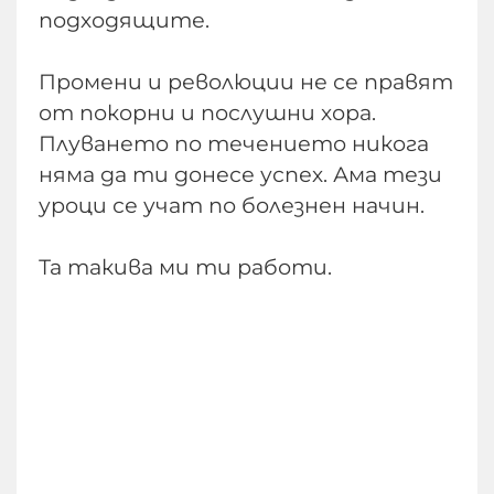
подходящите.
Промени и революции не се правят
от покорни и послушни хора.
Плуването по течението никога
няма да ти донесе успех. Ама тези
уроци се учат по болезнен начин.
Та такива ми ти работи.