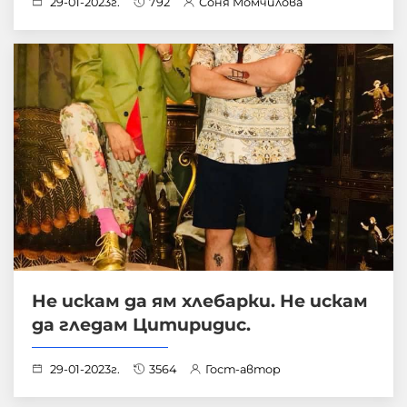
29-01-2023г.
792
Соня Момчилова
Не искам да ям хлебарки. Не искам
да гледам Цитиридис.
29-01-2023г.
3564
Гост-автор