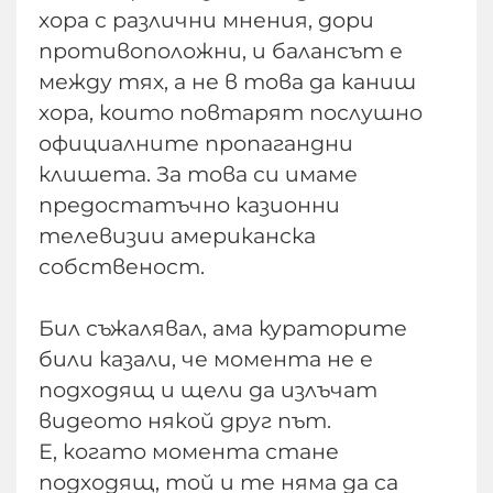
хора с различни мнения, дори
противоположни, и балансът е
между тях, а не в това да каниш
хора, които повтарят послушно
официалните пропагандни
клишета. За това си имаме
предостатъчно казионни
телевизии американска
собственост.
Бил съжалявал, ама кураторите
били казали, че момента не е
подходящ и щели да излъчат
видеото някой друг път.
Е, когато момента стане
подходящ, той и те няма да са