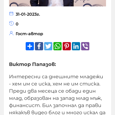
31-01-2023г.
0
Гост-автор
Share
Facebook
Twitter
WhatsApp
Pinterest
LinkedIn
Viber
Виктор Папазов:
Интересни са днешните младежи
- хем им се иска, хем не им стиска.
Преди два месеца се обади един
млад, образован на запад млад мъж,
финансист. Бил започнал да прави
някакъв видео блог и много искал да