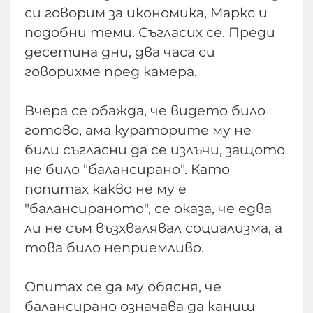
си говорим за икономика, Маркс и
подобни теми. Съгласих се. Преди
десетина дни, два часа си
говорихме пред камера.
Вчера се обажда, че видето било
готово, ама кураторите му не
били съгласни да се излъчи, защото
не било "балансирано". Като
попитах какво не му е
"балансираното", се оказа, че едва
ли не съм възхвалявал социализма, а
това било неприемливо.
Опитах се да му обясня, че
балансирано означава да каниш