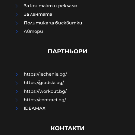
За контакт и реклама
За лентата
Когато Урсула плаща на Мароко за
Политика за бисквитки
да ги спре да правят мизерии по
Aвтори
границите тя всъщност
възражда една много стара
римска традиция
ПАРТНЬОРИ
06-08-2026г.
120
Гост-автор
https://lechenie.bg/
https://gradski.bg/
https://workout.bg/
https://contract.bg/
IDEAMAX
КОНТАКТИ