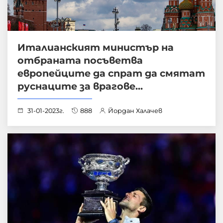
Италианският министър на
отбраната посъветва
европейците да спрат да смятат
руснаците за врагове...
31-01-2023г.
888
Йордан Халачев