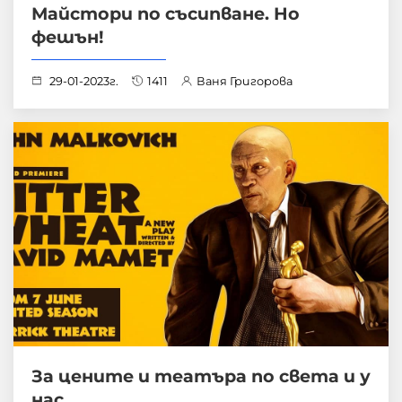
Майстори по съсипване. Но
фешън!
29-01-2023г.
1411
Ваня Григорова
За цените и театъра по света и у
нас