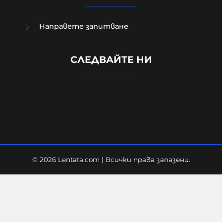
Направете запитване
Автобусен шофьор свали дете
СЛЕДВАЙТЕ НИ
със специални потребности и го
остави само на пътя на 37 °C
06-08-2026г.
138
Лентата
© 2026 Lentata.com | Всички права запазени.
Радев: Призовавам всички, които