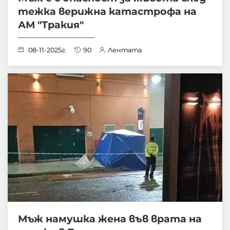
тежка верижна катастрофа на
АМ "Тракия"
08-11-2025г.
90
Лентата
Мъж намушка жена във врата на