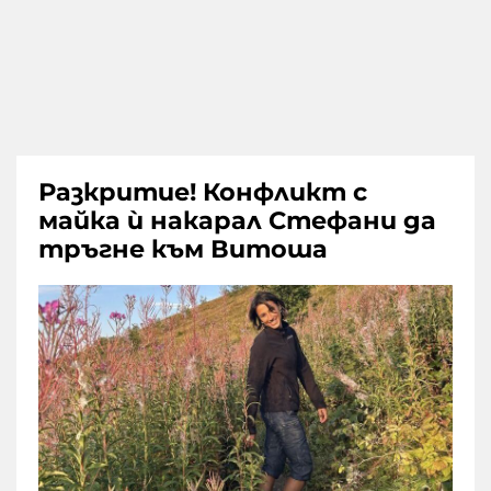
Разкритие! Конфликт с
майка ѝ накарал Стефани да
тръгне към Витоша