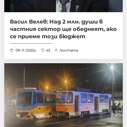
Васил Велев: Над 2 млн. души в
частния сектор ще обеднеят, ако
се приеме този бюджет
09-11-2025г.
43
Лентата