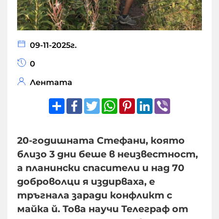
09-11-2025г.
0
Лентата
Share
Facebook
Twitter
WhatsApp
Pinterest
LinkedIn
Viber
20-годишната Стефани, която
близо 3 дни беше в неизвестност,
а планински спасители и над 70
доброволци я издирваха, е
тръгнала заради конфликт с
майка й. Това научи Телеграф от