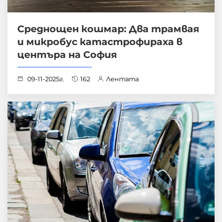
Среднощен кошмар: Два трамвая
и микробус катастрофираха в
центъра на София
09-11-2025г.
162
Лентата