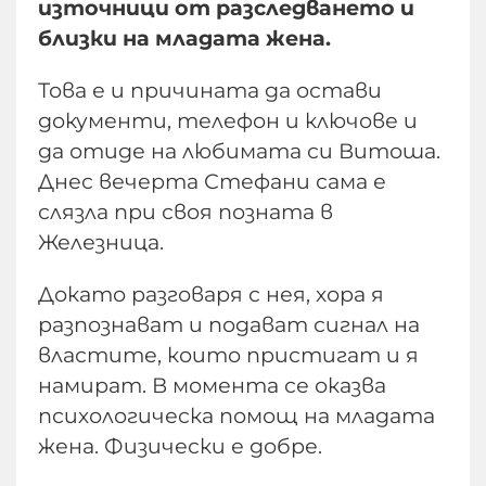
източници от разследването и
близки на младата жена.
Това е и причината да остави
документи, телефон и ключове и
да отиде на любимата си Витоша.
Днес вечерта Стефани сама е
слязла при своя позната в
Железница.
Докато разговаря с нея, хора я
разпознават и подават сигнал на
властите, които пристигат и я
намират. В момента се оказва
психологическа помощ на младата
жена. Физически е добре.