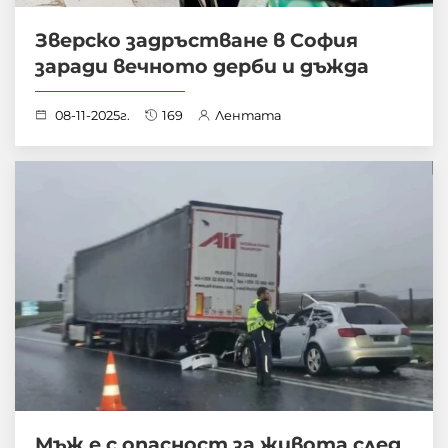
Зверско задръстване в София
заради вечното дерби и дъжда
08-11-2025г.
169
Лентата
Мъж е с опасност за живота след