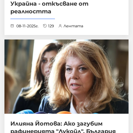
Украйна - откъсване от
реалността
08-11-2025г.
129
Лентата
Илияна Йотова: Ако загубим
рафинерията "Лукойл", България