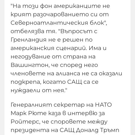
"На този фон американците не
крият разочарованието си от
Северноатлантическия блок",
отбелязва тя. "Въпросът с
Гренландия не е решен по
американския сценарий. Има и
негодувание от страна на
Вашингтон, че според него
членовете на алианса не са оказали
подкрепа, когато САЩ са се
нуждаели от нея."
Генералният секретар на НАТО
Марк Рюте каза в интервю за
Ройтерс, че споровете между
президента на САЩ Доналд Тръмп