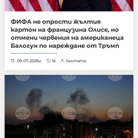
ФИФА не опрости жълтия
картон на французина Олисе, но
отмени червения на американеца
Балогун по нареждане от Тръмп
09-07-2026г.
16
Лентата