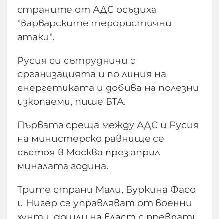
страните от АДС осъдиха
"варварските терористични
атаки".
Русия си сътрудничи с
организацията и по линия на
енергетиката и добива на полезни
изкопаеми, пише БТА.
Първата среща между АДС и Русия
на министерско равнище се
състоя в Москва през април
миналата година.
Трите страни Мали, Буркина Фасо
и Нигер се управляват от военни
хунти, дошли на власт с преврати