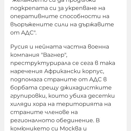
подкрепата си за укрепване на
оперативните способности на
въоръжените сили на държавите
от АДС".
Русия и нейната частна военна
компания "Вагнер",
преструктурирала се сега в така
наречения Африкански корпус,
подпомага страните от АДС в
борбата срещу джихадистките
групировки, които убиха десетки
хиляди хора на територията на
страните членове на
регионалното обединение. В
комюникето си Москва и