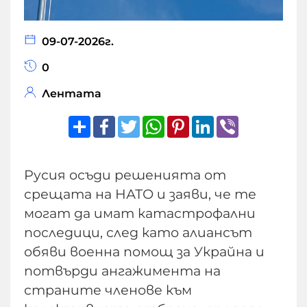
09-07-2026г.
0
Лентата
Share
Facebook
Twitter
WhatsApp
Pinterest
LinkedIn
Viber
Русия осъди решенията от
срещата на НАТО и заяви, че те
могат да имат катастрофални
последици, след като алиансът
обяви военна помощ за Украйна и
потвърди ангажимента на
страните членове към