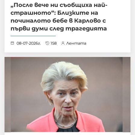
„После вече ни съобщиха най-
страшното“: Близките на
починалото бебе в Карлово с
първи думи след трагедията
08-07-2026г.
158
Лентата