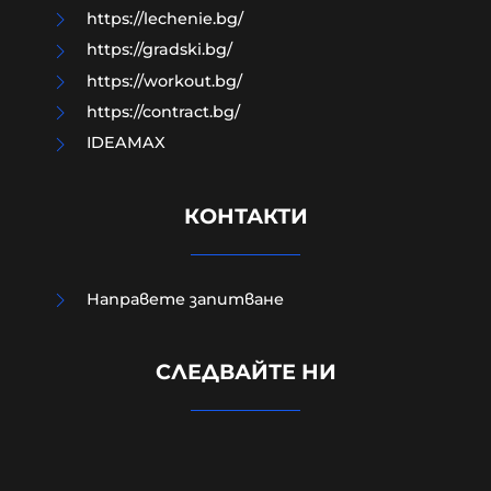
https://lechenie.bg/
https://gradski.bg/
https://workout.bg/
https://contract.bg/
IDEAMAX
КОНТАКТИ
Направете запитване
Изчезналият свидетел от случая
СЛЕДВАЙТЕ НИ
„Петрохан“: близки се питат
дали Мексиканеца е жив
07-08-2026г.
237
Лентата