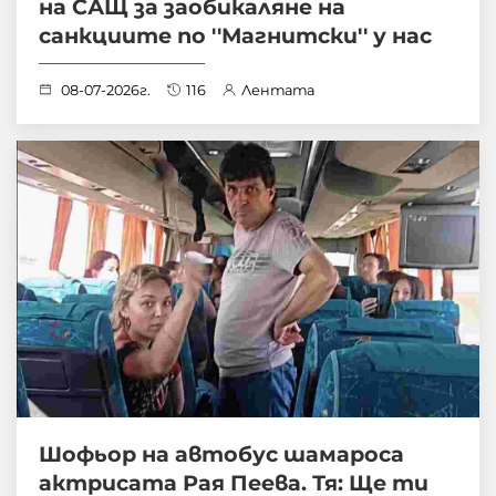
на САЩ за заобикаляне на
санкциите по ''Магнитски'' у нас
08-07-2026г.
116
Лентата
Шофьор на автобус шамароса
актрисата Рая Пеева. Тя: Ще ти