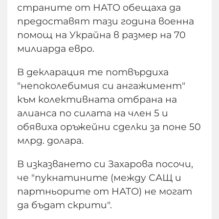
страните от НАТО обещаха да
предоставят тази година военна
помощ на Украйна в размер на 70
милиарда евро.
В декларация те потвърдиха
"непоколебимия си ангажимент"
към колективната отбрана на
алианса по силата на член 5 и
обявиха оръжейни сделки за поне 50
млрд. долара.
В изказването си Захарова посочи,
че "пукнатините (между САЩ и
партньорите от НАТО) не могат
да бъдат скрити".