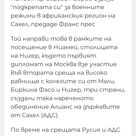
"подкрепата си" за военните
режими в африканския регион на
Сахел, предаде Франс прес
Той направи това в рамките на
посещение в Ниамей, столицата
на Нигер, където първият
дипломат на Москва взе участие
във втората среща на високо
равнище с колегите си от Мали,
Биркина Фасо и Нигер, три страни,
създали така нареченото
обединение Алианс на държавите
от Сахел (АДС).
По време на срещата Русия и АДС