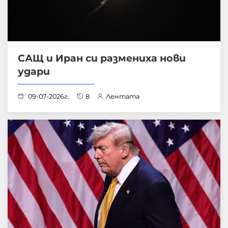
САЩ и Иран си размениха нови
удари
09-07-2026г.
8
Лентата