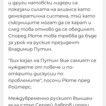
и други натовски лидери са
показали силата на алианса като
демократична система, тъй като
съюзниците могат да се карат и
след това отново да се обединят.
Според Рюте това трябва да бъде
за урок на руския президент
Владимир Путин.
"Бих казал на Путин: Вие самият се
нуждаете от повече и по-
открити дискусии по
проблемите", посочи Рюте пред
Ройтерс.
Междувременно руският външен
министър Сергей Лавров изрази