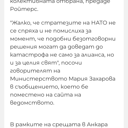
колективната отбрана, предаде
Ройтерс.
"Жалко, че стратезите на НАТО не
се спряха и не помислиха за
момент, че подобни безотговорни
решения могат да доведат до
катастрофа не само за алианса, но
и за целия свят", посочи
говорителят на
Министерството Мария Захарова
в съобщението, което бе
поместено на сайта на
ведомството.
В рамките на срещата в Анкара