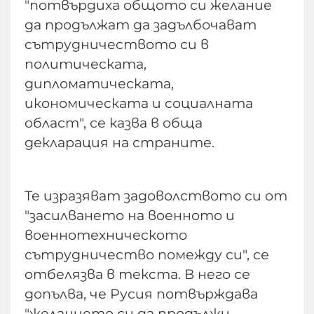
"потвърдиха общото си желание
да продължат да задълбочават
сътрудничеството си в
политическата,
дипломатическата,
икономическата и социалната
област", се казва в обща
декларация на страните.
Те изразяват задоволството си от
"засилването на военното и
военнотехническото
сътрудничество помежду си", се
отбелязва в текста. В него се
допълва, че Русия потвърждава
"желанието си да продължи