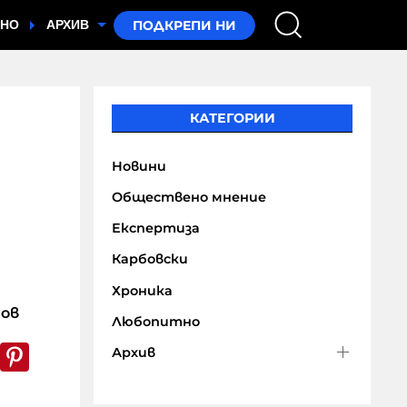
ТНО
АРХИВ
КАТЕГОРИИ
Новини
Обществено мнение
Експертиза
Карбовски
Хроника
нов
Любопитно
k
er
WhatsApp
Pinterest
Архив