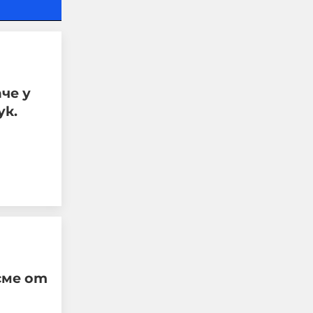
аче у
ук.
УНИЦЕФ: Израел убива
средно по едно дете на
ден в Газа след
„примирието“ от
октомври 2025 г.
сме от
06-08-2026г.
14
Лентата