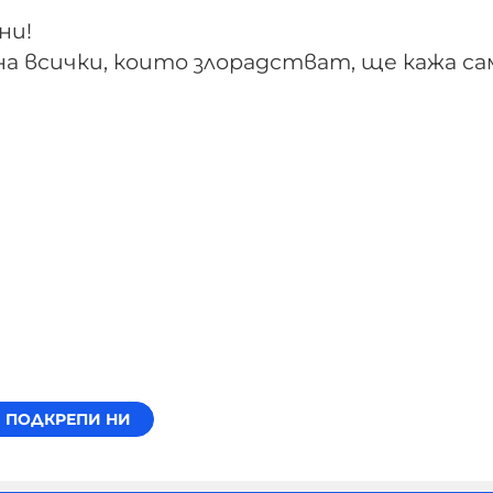
ни!
на всички, които злорадстват, ще кажа са