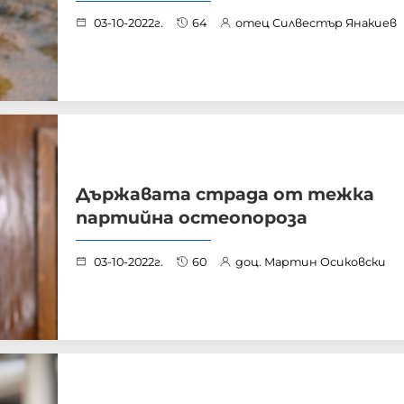
03-10-2022г.
64
отец Силвестър Янакиев
Държавата страда от тежка
партийна остеопороза
03-10-2022г.
60
доц. Мартин Осиковски