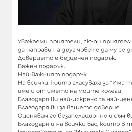
Уважаеми приятели, скъпи приятели
да направи на друг човек е да му се 
Доверието е безценен подарък.
Важен подарък.
Най-важният подарък.
На всички, които гласуваха за “Има т
име и от името на моите колеги.
Благодаря ви най-искрено за най-це
Благодаря ви за вашето доверие.
Оценявам го безапелационно и съм в
Благодаря и на всички вас, които в
качествата си за “Има такъв народ”