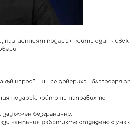
, най-ценният подарък, който един човек
довери.
акъв народ” и ни се довериха - благодаря 
нния подарък, който ни направихте.
и задължен безгранично.
 тази кампания работихте отдадено с ума с
.