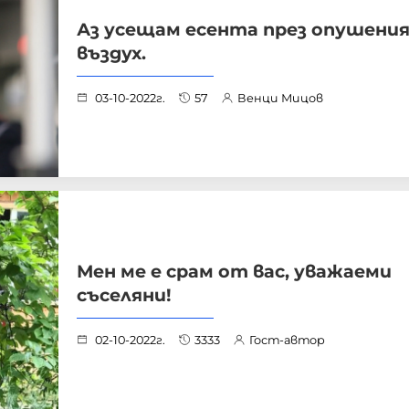
Аз усещам есента през опушени
въздух.
03-10-2022г.
57
Венци Мицов
Мен ме е срам от вас, уважаеми
съселяни!
02-10-2022г.
3333
Гост-автор