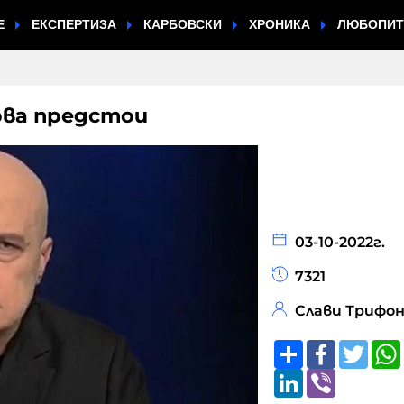
Е
ЕКСПЕРТИЗА
КАРБОВСКИ
ХРОНИКА
ЛЮБОПИ
рва предстои
03-10-2022г.
7321
Слави Трифо
Share
Faceboo
Twitt
LinkedIn
Viber