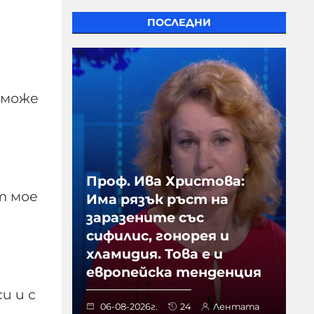
ПОСЛЕДНИ
 може
Проф. Ива Христова:
от мое
Има рязък ръст на
заразените със
сифилис, гонорея и
хламидия. Това е и
европейска тенденция
и и с
06-08-2026г.
24
Лентата