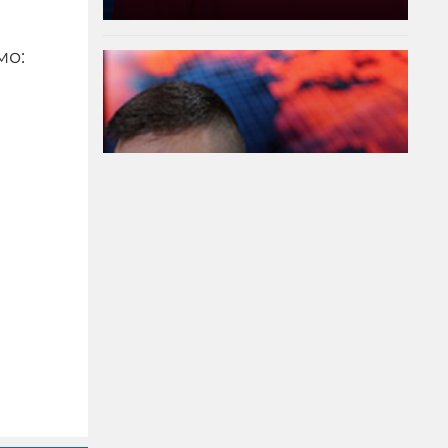
мо:
Модернизацията на
бойната ни авиация –
срамна история за 17
години нехайство и
саботажи
06-08-2026г.
50
Лентата