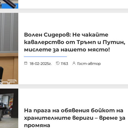
Волен Сидеров: Не чакайте
кавалерство от Тръмп и Путин,
мислете за нашето място!
18-02-2025г.
1163
Гост-автор
На прага на обявения бойкот на
хранителните вериги – време за
промяна