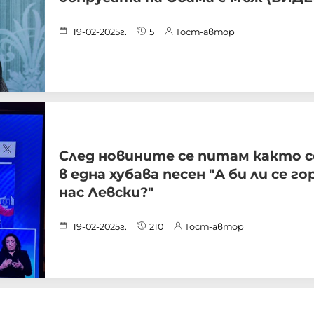
19-02-2025г.
5
Гост-автор
След новините се питам както с
в една хубава песен "А би ли се го
нас Левски?"
19-02-2025г.
210
Гост-автор