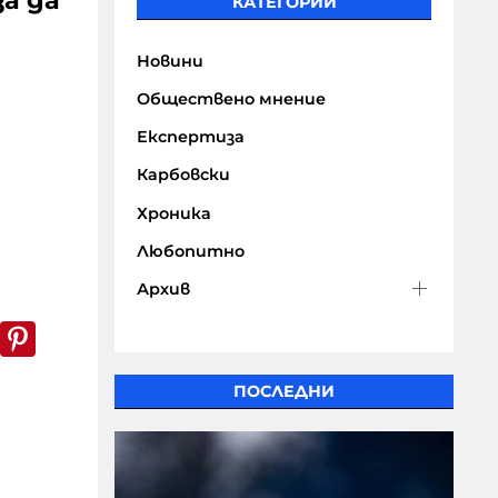
а да
КАТЕГОРИИ
Новини
Обществено мнение
Експертиза
Карбовски
Хроника
Любопитно
Архив
k
er
WhatsApp
Pinterest
ПОСЛЕДНИ