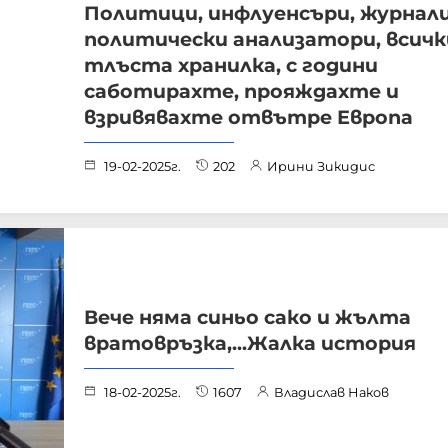
Политици, инфлуенсъри, журнал
политически анализатори, всичк
тлъста хранилка, с години
саботирахте, прояждахте и
взривявахте отвътре Европа
19-02-2025г.
202
Ирини Зикидис
Вече няма синьо сако и жълта
вратовръзка,...Жалка история
18-02-2025г.
1607
Владислав Наков