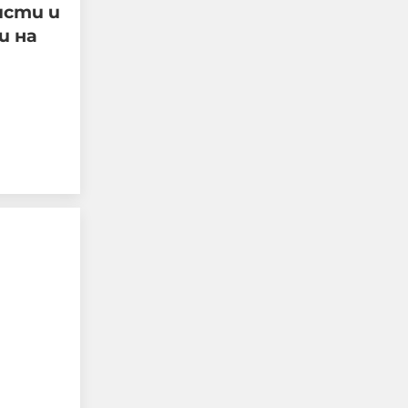
исти и
и на
Не си дете, когато
жестоко измъчваш
човек, гориш фасове в
него, рисуваш свастики
по тялото му
07-08-2026г.
157
Гост-автор