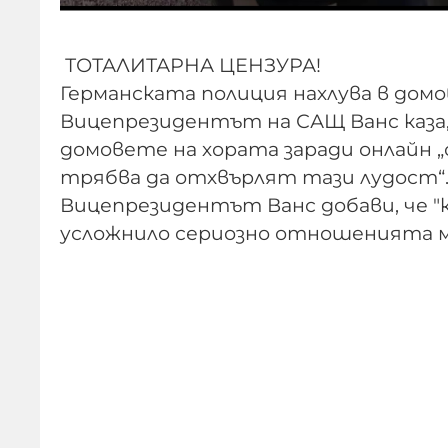
ТОТАЛИТАРНА ЦЕНЗУРА!
Германската полиция нахлува в домов
Вицепрезидентът на САЩ Ванс каза,
домовете на хората заради онлайн „о
трябва да отхвърлят тази лудост“
Вицепрезидентът Ванс добави, че "
усложнило сериозно отношенията м