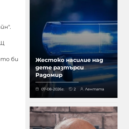
йн".
АЩ
ото би
Жестоко насилие над
дете разтърси
Радомир
07-08-2026г.
2
Лентата