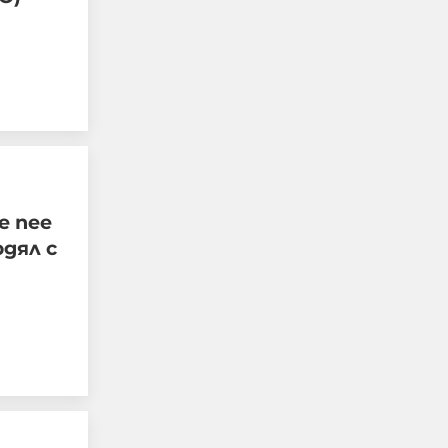
Изчезналият свидетел
от случая „Петрохан“:
близки се питат дали
е пее
Мексиканеца е жив
рдял с
07-08-2026г.
56
Лентата