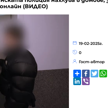
ската полиция нахлува в домове, з
 онлайн (ВИДЕО)
19-02-2025г.
0
Гост-автор
Share
Faceboo
Twitt
LinkedIn
Viber