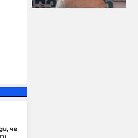
Д-р Веселин Герев:
Отглеждат се деца-
психопати. Най-
критичен е периодът
между 12 и 16 г.
07-08-2026г.
5
Лентата
и, че
О)