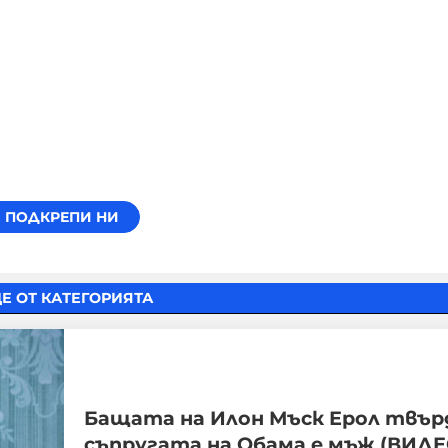
Е ОТ КАТЕГОРИЯТА
Бащата на Илон Мъск Ерол твърд
съпругата на Обама е мъж (ВИДЕ