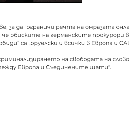
е, за да "ограничи речта на омразата онла
 че обиските на германските прокурори в
биди“ са „оруелски и всички в Европа и С
.
криминализирането на свободата на слов
ежду Европа и Съединените щати".