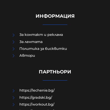
ИНФОРМАЦИЯ
За контакт и реклама
За лентата
Политика за бисквитки
Зеленски в Белград: Получаваме
Aвтори
недостатъчно ракети за
"Пейтриът", Израел не ни дава
системи за ПВО
ПАРТНЬОРИ
08-08-2026г.
17
Лентата
https://lechenie.bg/
https://gradski.bg/
https://workout.bg/