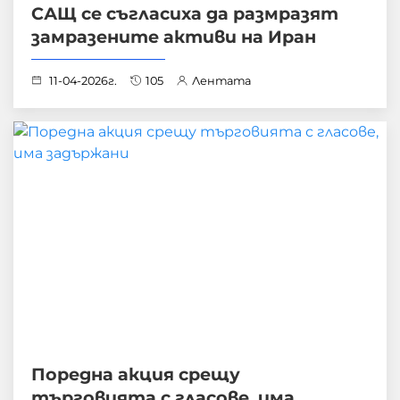
САЩ се съгласиха да размразят
замразените активи на Иран
11-04-2026г.
105
Лентата
Поредна акция срещу
търговията с гласове, има