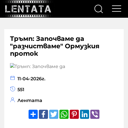
Тръмп: Започваме да
"разчистваме" Ормузкия
проток
11-04-2026г.
551
Лентата
Share
Facebook
Twitter
WhatsApp
Pinterest
LinkedIn
Viber