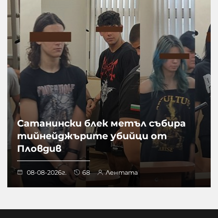
Сатанински блек метъл събира
тийнейджърите убийци от
Пловдив
08-08-2026г.
68
Лентата