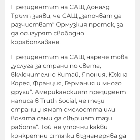
Президентът на САЩ Доналд
Тръмп заяви, че САЩ „започват да
разчистват“ Ормузкия проток, за
да осигурят свободно
корабоплаване.
Президентът на САЩ нарече това
„услуга за страни по света,
включително Китай, Япония, Южна
Корея, Франция, Германия и много
други“. Американският президент
написа в Truth Social, че тези
страни „нямат смелостта или
волята сами да свършат тази
работа“. Той не уточни какви
конкретни стъпки възнамерява да