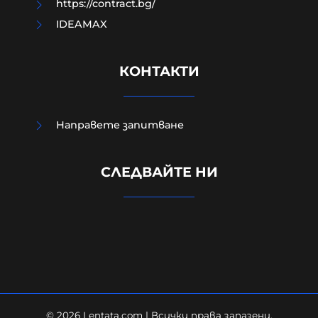
https://contract.bg/
IDEAMAX
КОНТАКТИ
Направете запитване
Вижте ПЪРВИТЕ кадри от
СЛЕДВАЙТЕ НИ
мястото на взрива на дрона
(ВИДЕО)
08-08-2026г.
74
Лентата
© 2026 Lentata.com | Всички права запазени.