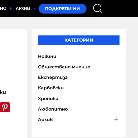
ТНО
АРХИВ
КАТЕГОРИИ
Новини
Обществено мнение
Експертиза
Карбовски
ски
Хроника
k
er
WhatsApp
Pinterest
Любопитно
Архив