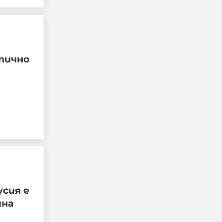
тично
Не си дете, когато
жестоко измъчваш
човек, гориш фасове в
него, рисуваш свастики
по тялото му
07-08-2026г.
165
усия е
Гост-автор
ина