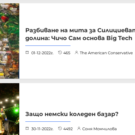
Разбиване на мита за Силициева
долина: Чичо Сам основа Big Tech
01-12-2022г.
465
The American Conservative
Защо немски коледен базар?
30-11-2022г.
4492
Соня Момчилова