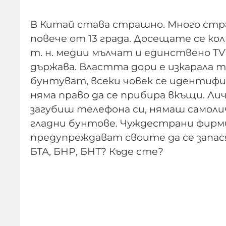
В Китай става страшно. Много ст
повече от 13 града. Досещате се ко
т. н. медии мълчат и единствено TV
държава. Властта дори е изкарала
бунтуват, всеки човек се идентифици
няма право да се прибира вкъщи. Ли
загубиш телефона си, нямаш самолич
гладни бунтове. Чуждестрани фирм
предупреждават своите да се запасяв
БТА, БНР, БНТ? Къде сте?