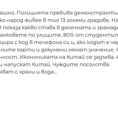
рашно. Полицията пребива демонстранти
лко народ живее в тия 13 големи градове.
1 показа какво става в далечната и грамад
 танковете по улиците, 80% от студенти
ра с код в телефона си и, ако кодът е че
чните карти и докумени нямат значение. 
ност. Икономиката на Китай се задъхва. 
и напускат Китай. Чуждите посолства
ат с храни и вода...