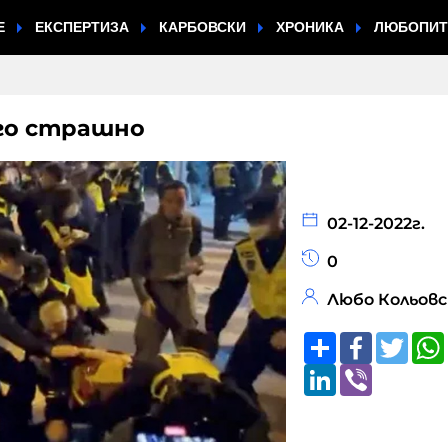
Е
ЕКСПЕРТИЗА
КАРБОВСКИ
ХРОНИКА
ЛЮБОПИ
го страшно
02-12-2022г.
0
Любо Кольов
Share
Faceboo
Twitt
LinkedIn
Viber