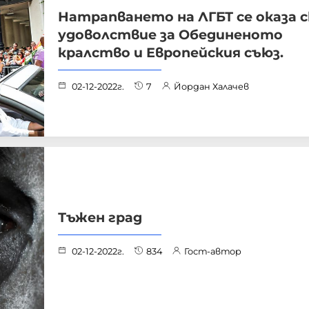
Натрапването на ЛГБТ се оказа 
удоволствие за Обединеното
кралство и Европейския съюз.
02-12-2022г.
7
Йордан Халачев
Тъжен град
02-12-2022г.
834
Гост-автор