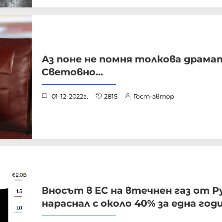
Аз поне не помня толкова драма
Световно...
01-12-2022г.
2815
Гост-автор
Вносът в ЕС на втечнен газ от Р
нараснал с около 40% за една год