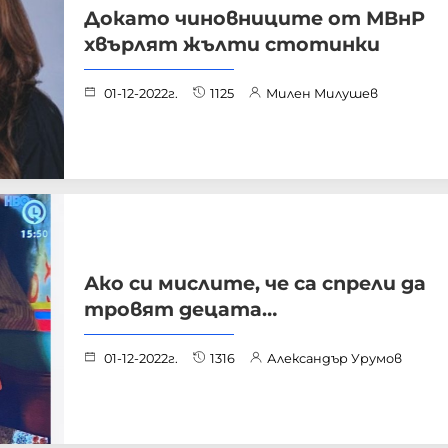
Докато чиновниците от МВнР
хвърлят жълти стотинки
01-12-2022г.
1125
Милен Милушев
Ако си мислите, че са спрели да
тровят децата…
01-12-2022г.
1316
Александър Урумов