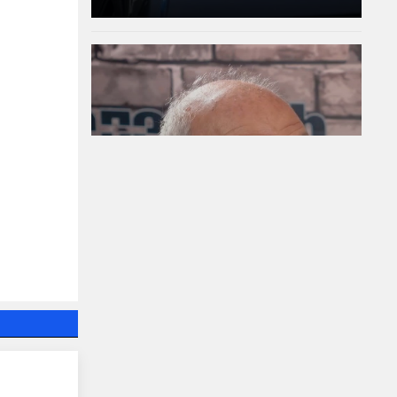
Д-р Веселин Герев:
Отглеждат се деца-
психопати. Най-
критичен е периодът
между 12 и 16 г.
07-08-2026г.
8
Лентата