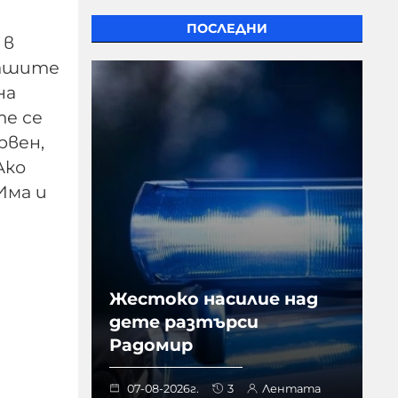
ПОСЛЕДНИ
 в
 Нашите
на
те се
рвен,
Ако
Има и
Жестоко насилие над
дете разтърси
Радомир
07-08-2026г.
3
Лентата