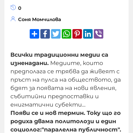
0
Соня Момчилова
Share
Facebook
Twitter
WhatsApp
Pinterest
LinkedIn
Viber
Всички традиционни медии са
изненадани.
Медиите, които
предполага се трябва да живеят с
пръст на пулса на обществото, да
бдят за появата на нови явления,
събитийни предпоставки и
енигматични субекти...
Появи се и нов термин. Току що го
родиха двама политолози и един
социолог:"паралелна публичност".