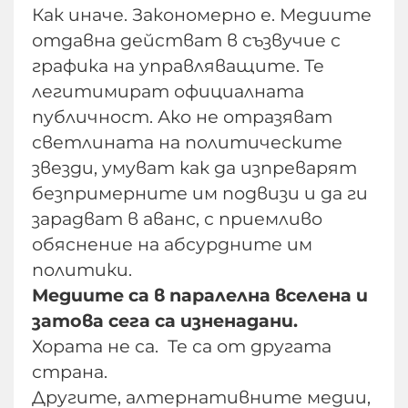
Как иначе. Закономерно е. Медиите
отдавна действат в съзвучие с
графика на управляващите. Те
легитимират официалната
публичност. Ако не отразяват
светлината на политическите
звезди, умуват как да изпреварят
безпримерните им подвизи и да ги
зарадват в аванс, с приемливо
обяснение на абсурдните им
политики.
Медиите са в паралелна вселена и
затова сега са изненадани.
Хората не са. Те са от другата
страна.
Другите, алтернативните медии,