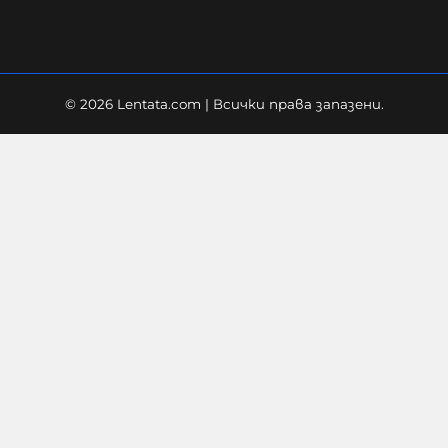
© 2026 Lentata.com | Всички права запазени.
Украйна е получила колосалните
200 милиарда долара
международна подкрепа
06-08-2026г.
71
Лентата