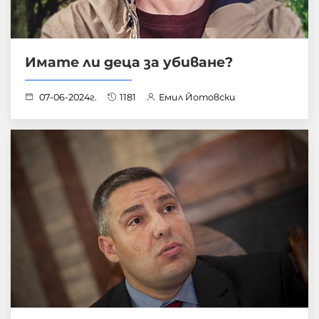
Имате ли деца за убиване?
07-06-2024г.
1181
Емил Йотовски