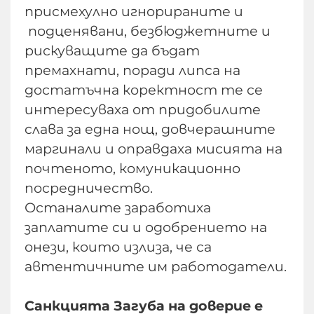
присмехулно игнорираните и
подценявани, безбюджетните и
рискуващите да бъдат
премахнати, поради липса на
достатъчна коректност те се
интересуваха от придобилите
слава за една нощ, довчерашните
маргинали и оправдаха мисията на
почтеното, комуникационно
посредничество.
Останалите заработиха
заплатите си и одобрението на
онези, които излиза, че са
автентичните им работодатели.
Санкцията Загуба на доверие е