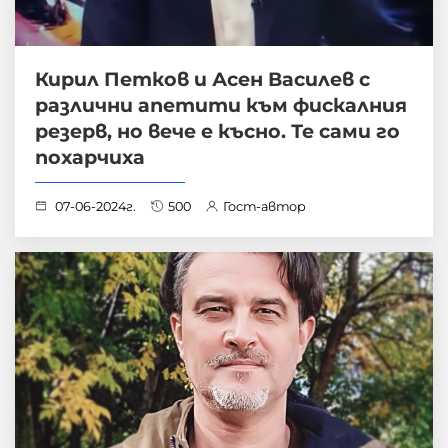
Кирил Петков и Асен Василев с
различни апетити към фискалния
резерв, но вече е късно. Те сами го
похарчиха
07-06-2024г.
500
Гост-автор