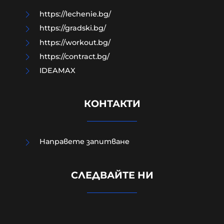
https://lechenie.bg/
https://gradski.bg/
https://workout.bg/
https://contract.bg/
IDEAMAX
КОНТАКТИ
Направете запитване
УНИЦЕФ: Израел убива средно по
едно дете на ден в Газа след
СЛЕДВАЙТЕ НИ
„примирието“ от октомври 2025
г.
06-08-2026г.
22
Лентата