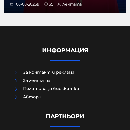
06-08-2026г.
35
Лентата
ИНФОРМАЦИЯ
За контакт и реклама
За лентата
Политика за бисквитки
Aвтори
Модернизацията на бойната ни
авиация – срамна история за 17
години нехайство и саботажи
ПАРТНЬОРИ
06-08-2026г.
67
Лентата