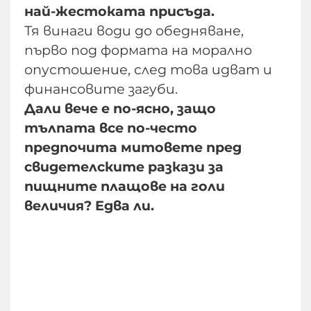
най-жестоката присъда.
Тя винаги води до обедняване,
първо под формата на морално
опустошение, след това идват и
финансовите загуби.
Дали вече е по-ясно, защо
тълпата все по-често
предпочита митовете пред
свидетелските разкази за
пищните плащове на голи
величия? Едва ли.