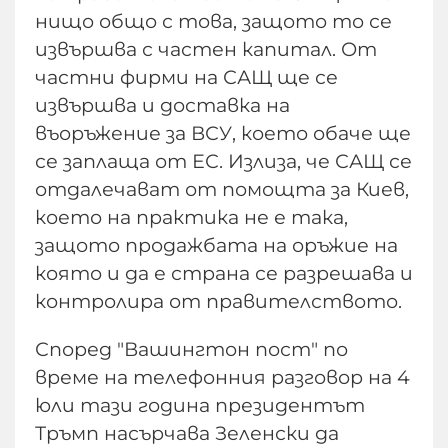
нищо общо с това, защото то се
извършва с частен капитал. От
частни фирми на САЩ ще се
извършва и доставка на
въоръжение за ВСУ, което обаче ще
се заплаща от ЕС. Излиза, че САЩ се
отдалечават от помощта за Киев,
което на практика не е така,
защото продажбата на оръжие на
която и да е страна се разрешава и
контролира от правителството.
Според "Вашингтон пост" по
време на телефонния разговор на 4
юли тази година президентът
Тръмп насърчава Зеленски да