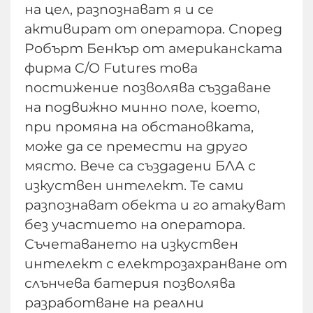
на цел, разпознават я и се
активират от оператора. Според
Робърт Бенкър от американската
фирма C/O Futures това
постижение позволява създаване
на подвижно минно поле, което,
при промяна на обстановката,
може да се премести на друго
място. Вече са създадени БЛА с
изкуствен интелект. Те сами
разпознават обекта и го атакуват
без участието на оператора.
Съчетаването на изкуствен
интелект с електрозахранване от
слънчева батерия позволява
разработване на реални