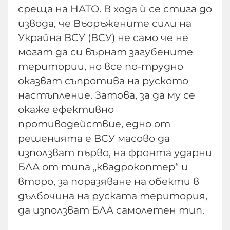
среща на НАТО. В хода ѝ се стига до
извода, че Въоръжените сили на
Украйна ВСУ (ВСУ) не само че не
могат да си върнат загубените
територии, но все по-трудно
оказват съпротива на руското
настъпление. Затова, за да му се
окаже ефективно
противодействие, едно от
решенията е ВСУ масово да
използват първо, на фронта ударни
БЛА от типа „квадрокоптер“ и
второ, за поразяване на обекти в
дълбочина на руската територия,
да използват БЛА самолетен тип.