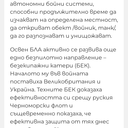
автономни бойни системи,
способни продължително време да
изчакват на определена местност,
да откриват обект /войник, танк/,
да го разпознават и унищожават.
Освен БЛА активно се развива още
едно безпилотно направление –
безекипажни катери (БЕК).
Началото му във войната
поставиха Великобритания и
Украйна. Техните БЕК доказаха
ефективността си срещу руския
Черноморски флот и
същевременно показаха, че
ефективна защита от тях днес