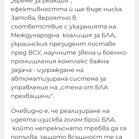
„време за реакция“,
ефективността ѝ ще бъде ниска.
Затова, вероятно в
съответствие с указанията на
Международна коалиция за БЛА,
украинския президент поставя
пред ВСУ, научните звена и военно-
промишления комплекс важна
задача - изграждане на
автоматизирана система за
управление на „стена от БЛА
прехващачи“.
Очевидно е, че реализиране на
идеята изисква голям брой БЛА,
който непрекъснато трябва да се
попълва, защото всъщност те са