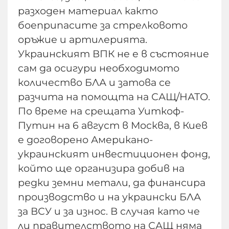
разходен материал както
боеприпасите за стрелковото
оръжие и артилерията.
Украинският ВПК не е в състояние
сам да осигури необходимото
количество БЛА и затова се
разчита на помощта на САЩ/НАТО.
По време на срещата Уиткоф-
Путин на 6 август в Москва, в Киев
е договорено Американо-
украинският инвестиционен фонд,
който ще организира добив на
редки земни метали, да финансира
производство и на украински БЛА
за ВСУ и за износ. В случая като че
ли правителството на САЩ няма