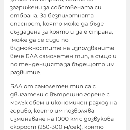
загрижени за собствената си
отбрана. За безпилотната
опасност, която може да бъде
създадена за която и да е страна,
може да се съди по
възможностите на използваните
вече БЛА самолетен тип, а също и
по тенденцията за бъдещото им
развитие.
БЛА от самолетен тип са с
двигатели с вътрешно горене с
малък обем и икономичен разход на
гориво, което им позволява
изминаване на 1000 км с дозвукова
скорост (250-300 м/сек), която