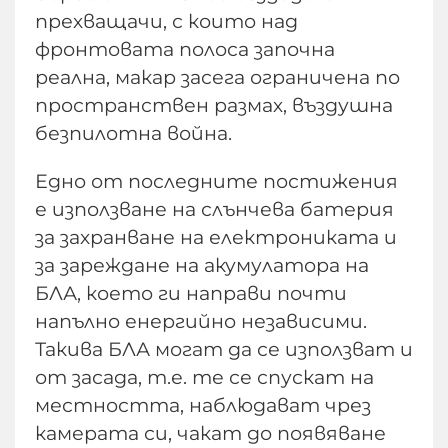
прехващачи, с които над
фронтовата полоса започна
реална, макар засега ограничена по
пространствен размах, въздушна
безпилотна война.
Едно от последните постижения
е използване на слънчева батерия
за захранване на електрониката и
за зареждане на акумулатора на
БЛА, което ги направи почти
напълно енергийно независими.
Такива БЛА могат да се използват и
от засада, т.е. те се спускат на
местността, наблюдават чрез
камерата си, чакат до появяване