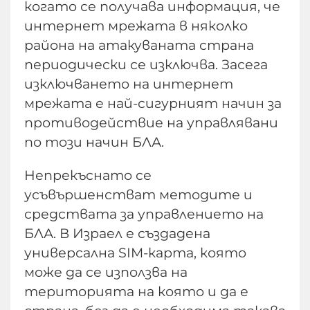
когато се получава информация, че
интернет мрежата в няколко
района на атакуваната страна
периодически се изключва. Засега
изключването на интернет
мрежата е най-сигурният начин за
противодействие на управлявани
по този начин БЛА.
Непрекъснато се
усъвършенстват методите и
средствата за управлението на
БЛА. В Израел е създадена
универсална SIM-карта, която
може да се използва на
територията на която и да е