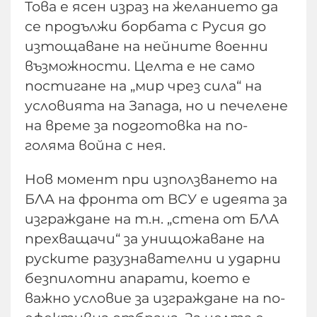
Това е ясен израз на желанието да
се продължи борбата с Русия до
изтощаване на нейните военни
възможности. Целта е не само
постигане на „мир чрез сила“ на
условията на Запада, но и печелене
на време за подготовка на по-
голяма война с нея.
Нов момент при използването на
БЛА на фронта от ВСУ е идеята за
изграждане на т.н. „стена от БЛА
прехващачи“ за унищожаване на
руските разузнавателни и ударни
безпилотни апарати, което е
важно условие за изграждане на по-