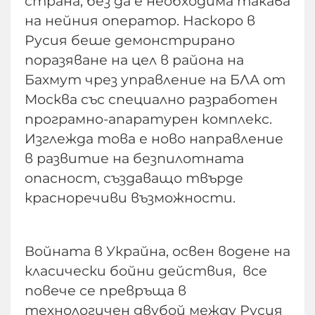
страна, без да е необходима такава
на нейния оператор. Наскоро в
Русия беше демонстрирано
поразяване на цел в района на
Бахмут чрез управление на БЛА от
Москва със специално разработен
програмно-апаратурен комплекс.
Изглежда това е ново направление
в развитие на безпилотната
опасност, създаващо твърде
красноречиви възможности.
Войната в Украйна, освен водене на
класически бойни действия, все
повече се превръща в
технологичен двубой между Русия