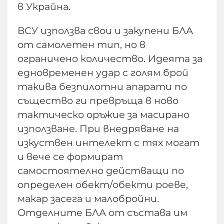
в Украйна.
ВСУ използва свои и закупени БЛА
от самолетен тип, но в
ограничено количество. Идеята за
едновременен удар с голям брой
такива безпилотни апарати по
същество ги превръща в ново
тактическо оръжие за масирано
използване. При внедряване на
изкуствен интелект с тях могат
и вече се формират
самостоятелно действащи по
определен обект/обекти роеве,
макар засега и малобройни.
Отделните БЛА от състава им