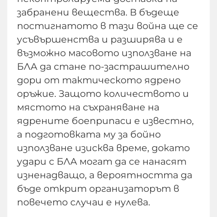
забранени вещества. В бъдеще
постигнатото в тази война ще се
усъвършенства и разширява и е
възможно масовото използване на
БЛА да стане по-застрашително
дори от тактическото ядрено
оръжие. Защото количеството и
мястото на съхраняване на
ядрените боеприпаси е известно,
а подготовката му за бойно
използване изисква време, докато
удари с БЛА могат да се нанасят
изненадващо, а вероятността да
бъде открит организаторът в
повечето случаи е нулева.