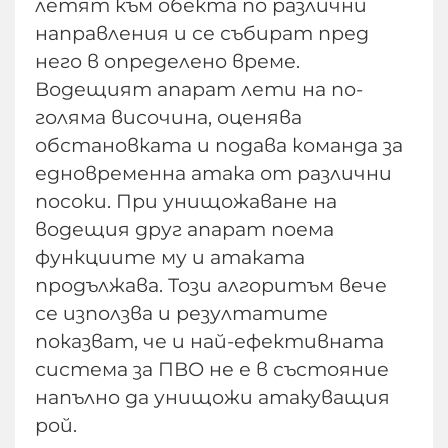
летят към обекта по различни
направления и се събират пред
него в определено време.
Водещият апарат лети на по-
голяма височина, оценява
обстановката и подава команда за
едновременна атака от различни
посоки. При унищожаване на
водещия друг апарат поема
функциите му и атаката
продължава. Този алгоритъм вече
се използва и резултатите
показват, че и най-ефективната
система за ПВО не е в състояние
напълно да унищожи атакуващия
рой.