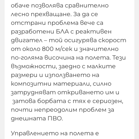
обаче позволява сравнително
лесно прехващане. За да се
отстрани проблема вече са
разработени БЛА с реактивен
двигател – той осигурява скорост
от около 800 м/сек и значително
по-голяма височина на полета. Тези
възможности, заедно с малките
размери и използването на
композитни материали, силно
затрудняват откриването им и
затова борбата с тях е сериозен,
почти непреодолим проблем за
днешната ПВО.
Управлението на полета е