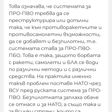
Това означава, че системата за
ПРО-ПВО трябва да се
преструктурира или допълни
така, че към противоракетните и
противосамолетни възможности,
да се добавят и безпилотни, т.е.
системата става за ПРО-ПВО-
ПБО. Това е така, защото борбата
с ракети, самолети и БЛА се води
по различни методи и с различни
средства. На практика именно
такъв проблем поставя НАТО чрез
ВСУ пред руската система за ПРО-
ПВО. Безпилотната заплаха обаче
се отнася и за НАТО, а също така и
за всички страни, които са