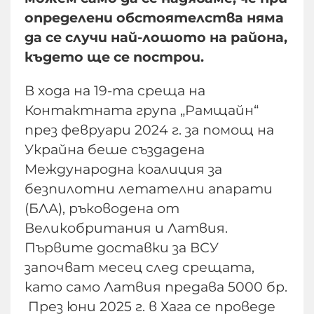
определени обстоятелства няма
да се случи най-лошото на района,
където ще се построи.
В хода на 19-та среща на
Контактната група „Рамщайн“
през февруари 2024 г. за помощ на
Украйна беше създадена
Международна коалиция за
безпилотни летателни апарати
(БЛА), ръководена от
Великобритания и Латвия.
Първите доставки за ВСУ
започват месец след срещата,
като само Латвия предава 5000 бр.
През юни 2025 г. в Хага се проведе