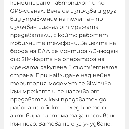
комбинирано - автопилот и по
GPS-сигнал. Вече се използва и друг
вид управление на полета – по
излъчван сигнал от мрежата
предаватели, с който работят
мобилните телефони. За целта на
борда на БЛА се монтира 4G-модем
със SIM-карта на оператора на
мрежата, закупена в съответната
страна. При навлизане над нейна
територия модемът се включва
към мрежата и се насочва от
предавател към предавател до
района на обекта, след което се
активира системата за насочване
към него. Затова не е за учудване,