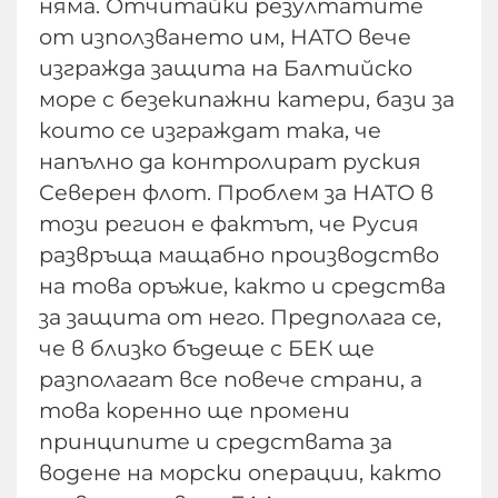
няма. Отчитайки резултатите
от използването им, НАТО вече
изгражда защита на Балтийско
море с безекипажни катери, бази за
които се изграждат така, че
напълно да контролират руския
Северен флот. Проблем за НАТО в
този регион е фактът, че Русия
развръща мащабно производство
на това оръжие, както и средства
за защита от него. Предполага се,
че в близко бъдеще с БЕК ще
разполагат все повече страни, а
това коренно ще промени
принципите и средствата за
водене на морски операции, както