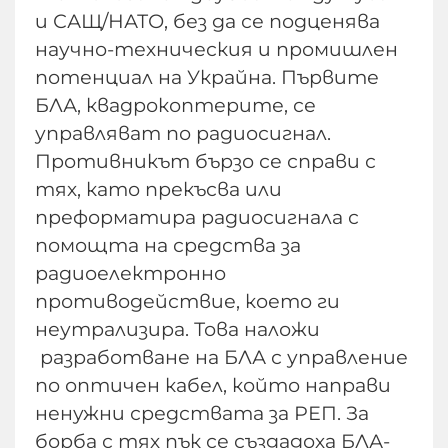
и САЩ/НАТО, без да се подценява
научно-техническия и промишлен
потенциал на Украйна. Първите
БЛА, квадрокоптерите, се
управляват по радиосигнал.
Противникът бързо се справи с
тях, като прекъсва или
преформатира радиосигнала с
помощта на средства за
радиоелектронно
противодействие, което ги
неутрализира. Това наложи
разработване на БЛА с управление
по оптичен кабел, който направи
ненужни средствата за РЕП. За
борба с тях пък се създадоха БЛА-