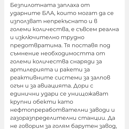
Безпилотната заплаха от
ударните БЛА, които могат да се
използват непрекъснато и в
големи количества, е съвсем реална
и изключително трудно
предотвратима. Тя поставя под
съмнение необходимостта от
големи количества снаряди за
артилерията и ракети за
реактивните системи за залпов
огън и за авиацията. Дори с
единични удари се унищожават
крупни обекти като
нефтопреработвателни заводи и
газоразпределителни станции. Да
не говорим за голям барутен завод,