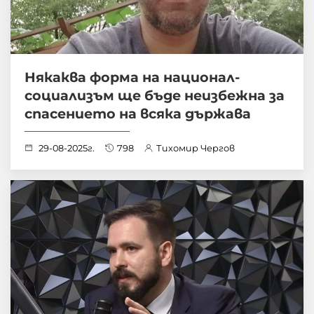
Някаква форма на национал-
социализъм ще бъде неизбежна за
спасението на всяка държава
29-08-2025г.
798
Тихомир Чергов