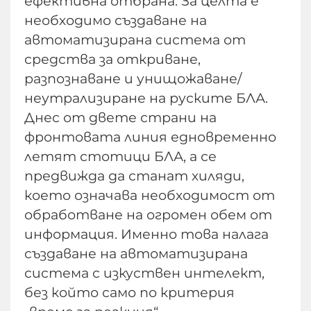
ефективна отбрана. За целта е
необходимо създаване на
автоматизирана система от
средства за откриване,
разпознаване и унищожаване/
неутрализиране на руските БЛА.
Днес от двете страни на
фронтовата линия едновременно
летят стотици БЛА, а се
предвижда да станат хиляди,
което означава необходимост от
обработване на огромен обем от
информация. Именно това налага
създаване на автоматизирана
система с изкуствен интелект,
без който само по критерия