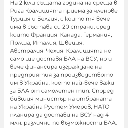
На 2 юли същата година на среща в
Рига Коалицията приема за членове
Турция и Белгия, с които тя вече
има в състава си 20 страни, сред
които Франция, Канада, Германия,
Полша, Италия, Швеция,
Австралия, Чехия. Коалицията не
само ще доставя БЛА на ВСУ, но и
вече финансира изграждане на
предприятия за производството
им в Украйна, което най-вече важи
за БЛА от самолетен тип. Според
бившия министър на отбраната
на Украйна Рустем Умеров, НАТО
планира да достави на ВСУ над 4
млн. различни по възможности БЛА.