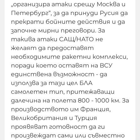
„организира атаки срещу Москва и
Петербург“, за да принуди Русия да
прекрати бойните действия и да
започне мирни преговори. За
такива атаки САЩ/НАТО не
желаят да предоставят
необходимите ракетни комплекси,
поради което оставят на ВСУ
единствена възможност - да
използва за тази цел БЛА
самолетен тип, притежаващи
далечина на полета 800 - 1000 км. За
производството им Франция,
Великобритания и Турция
проявяват готовност да ги
произвеждат сами или съвместно