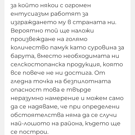
за който някои с огромен
ентусиазъм работят за
изграждането му в страната ни.
Вероятно той ще наложи
произвеждане на голямо
количество памук като суровина за
барута, вместо необходимата ни
селскостопанска продукция, която
все повече не ни достига. От
гледна точка на безпилотната
опасност това е твърде
неразумно намерение и можем само
да се надяваме, че при определени
обстоятелства няма да се случи
най-лошото на района, където ще
се построи.