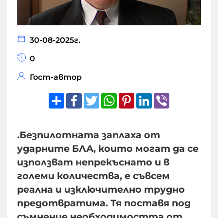
30-08-2025г.
0
Гост-автор
Share
Facebook
Twitter
WhatsApp
Pinterest
LinkedIn
Viber
.Безпилотната заплаха от
ударните БЛА, които могат да се
използват непрекъснато и в
големи количества, е съвсем
реална и изключително трудно
предотвратима. Тя поставя под
съмнение необходимостта от