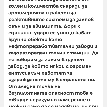
големи количества снаряди за
артилерията и ракети за
реактивните системи за залпов
огън и за авиацията. Дори с
единични удари се унищожават
крупни обекти като
нефтопреработвателни заводи и
газоразпределителни станции. Да
не говорим за голям барутен
завод, за който някои с огромен
ентусиазъм работят за
изграждането му в страната ни.
От гледна точка на
безпилотната опасност това е
твърде неразумно намерение и
можем само да се надяваме, че при