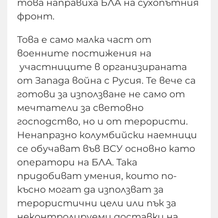
това направиха БЛА на сухопътния
фронт.
Това е само малка част от
военните постижения на
участниците в организираната
от Запада война с Русия. Те вече са
готови за използване не само от
мечтатели за световно
господство, но и от терористи.
Ненапразно колумбийски наемници
се обучават във ВСУ основно като
оператори на БЛА. Така
придобиват умения, които по-
късно могат да използват за
терористични цели или пък за
неконтролируеми доставки на