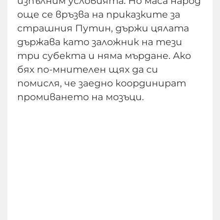
изпълним условията. Но маса народ
още се връзва на приказките за
страшния Путин, държи цялата
държава като заложник на тези
три субекта и няма мърдане. Ако
бях по-мнителен щях да си
помисля, че заедно координират
промиването на мозъци.