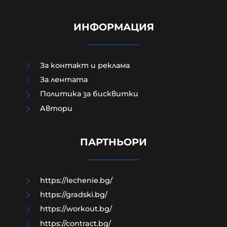
ИНФОРМАЦИЯ
За контакт и реклама
За лентата
Политика за бисквитки
Зеленски в Белград: Получаваме
Aвтори
недостатъчно ракети за
"Пейтриът", Израел не ни дава
системи за ПВО
ПАРТНЬОРИ
08-08-2026г.
23
Лентата
https://lechenie.bg/
https://gradski.bg/
https://workout.bg/
https://contract.bg/