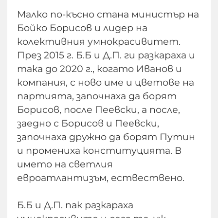
Малко по-късно стана министър на
Бойко Борисов и лидер на
колективния умнокрасивитет.
През 2015 г. Б.Б и Д.П. ги разкараха и
така до 2020 г., когато Иванов и
компания, с ново име и цветове на
партията, започнаха да борят
Борисов, после Пеевски, а после,
заедно с Борисов и Пеевски,
започнаха дружно да борят Путин
и промениха конституцията. В
името на светлия
евроатлантизъм, ествествено.
Б.Б и Д.П. пак разкараха