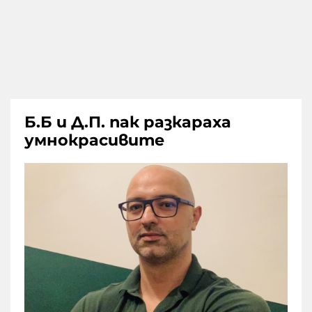
Б.Б и Д.П. пак разкараха
умнокрасивите