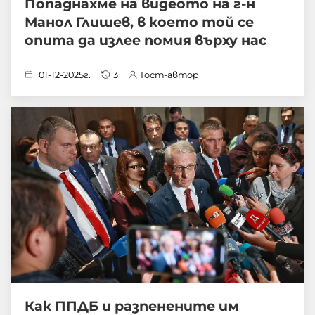
Попаднахме на видеото на г-н
Манол Глишев, в което той се
опита да излее помия върху нас
01-12-2025г.
3
Гост-автор
Как ППДБ и разпенените им