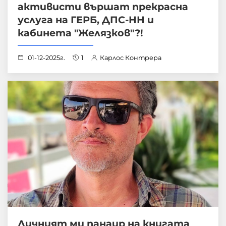
активисти вършат прекрасна
услуга на ГЕРБ, ДПС-НН и
кабинета "Желязков"?!
01-12-2025г.
1
Карлос Контрера
Личният ми панаир на книгата