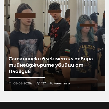
Сатанински блек метъл събира
тийнейджърите убийци от
Пловдив
08-08-2026г.
137
Лентата