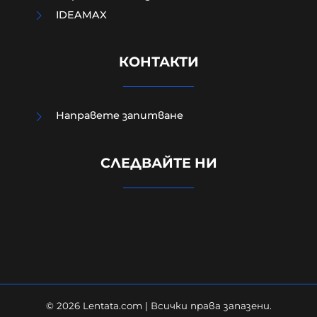
IDEAMAX
КОНТАКТИ
Направете запитване
Вижте ПЪРВИТЕ кадри от
СЛЕДВАЙТЕ НИ
мястото на взрива на дрона
(ВИДЕО)
08-08-2026г.
105
Лентата
© 2026 Lentata.com | Всички права запазени.