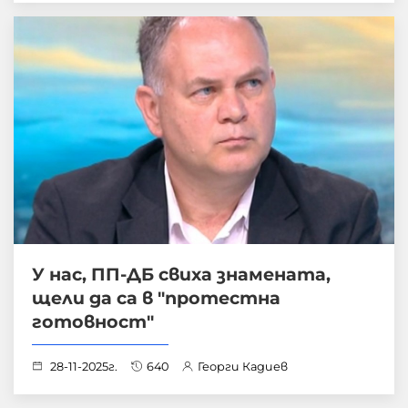
У нас, ПП-ДБ свиха знамената,
щели да са в "протестна
готовност"
28-11-2025г.
640
Георги Кадиев