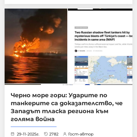
Черно море гори: Ударите по
танкерите са доказателство, че
Западът тласка региона към
голяма война
29-11-2025г.
2782
Гост-автор