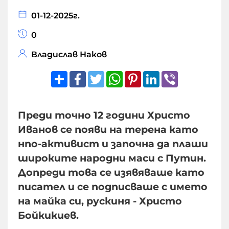
01-12-2025г.
0
Владислав Наков
Share
Facebook
Twitter
WhatsApp
Pinterest
LinkedIn
Viber
Преди точно 12 години Христо
Иванов се появи на терена като
нпо-активист и започна да плаши
широките народни маси с Путин.
Допреди това се изявяваше като
писател и се подписваше с името
на майка си, рускиня - Христо
Бойкикиев.