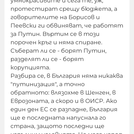
умнокрасивите и сега те, уж,
протестират срещу бюджета, а
говорителите на Борисов и
Пеевски ги обвиняват, че работят
за Путин. Въртим се в този
порочен кръг и няма спиране.
Съберат ли се - борят Путин,
разделят ли се - борят
корупцията.
Разбира се, в България няма никаква
"путинизация", а точно
обратното: влязохме в Шенген, в
Еврозоната, а скоро и в ОИСР. Ако
един ден ЕС се разпадне, България
ще е последната напуснала го
страна, защото последни ще