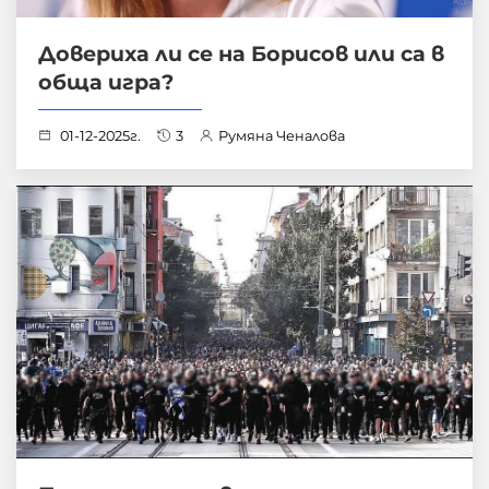
Довериха ли се на Борисов или са в
обща игра?
01-12-2025г.
3
Румяна Ченалова