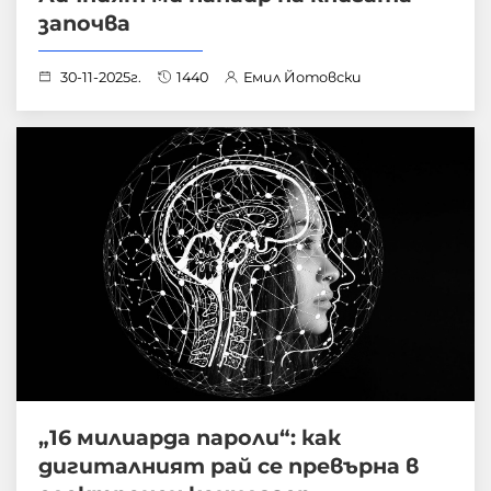
започва
30-11-2025г.
1440
Емил Йотовски
„16 милиарда пароли“: как
дигиталният рай се превърна в