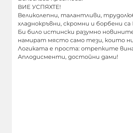
ВИЕ УСПЯХТЕ!
Великолепни, талантливи, трудолюб
хладнокръвни, скромни и борбени с
Би било истински разумно новините
намират място само тези, които ни
Логиката е проста: отрепките вина
Аплодисменти, достойни дами!