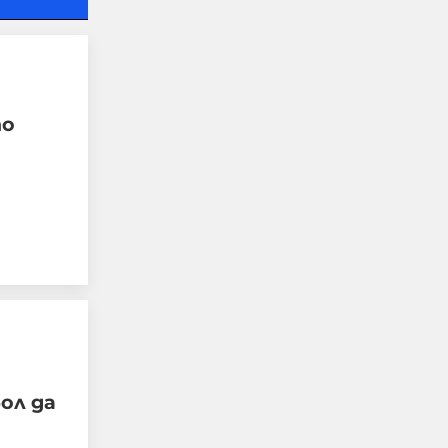
то
Прокуратурата в
Благоевград разпореди
допълнителна
проверка по случая в
Банско
06-08-2026г.
39
Лентата
ол да