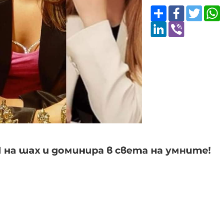
Share
Faceboo
Twitt
LinkedIn
Viber
а шах и доминира в света на умните!