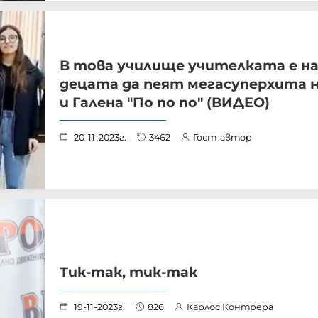
В това училище учителката е н
децата да пеят мегасуперхита н
и Галена "По по по" (ВИДЕО)
20-11-2023г.
3462
Гост-автор
Тик-так, тик-так
19-11-2023г.
826
Карлос Контрера