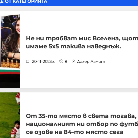
Е ОТ КАТЕГОРИЯТА
Не ни трябват мис Вселена, що
имаме 5х5 такива наведнъж.
20-11-2023г.
8
Дахер Ламот
От 35-то място в света тогава,
националният ни отбор по футб
се озове на 84-то място сега