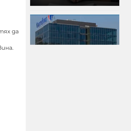
тях да
вина.
Тревога в столичен мол,
хората са изведени от
сградата
06-08-2026г.
308
Лентата