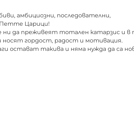
иви, амбициозни, последователни,
а Петте Царици!
 ни да преживеят тотален катарзис и в 
 носят гордост, радост и мотивация.
ги остават такива и няма нужда да са но