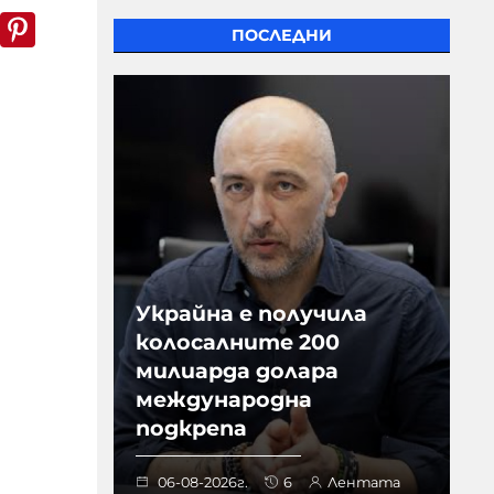
k
er
WhatsApp
Pinterest
ПОСЛЕДНИ
Украйна е получила
колосалните 200
милиарда долара
международна
подкрепа
06-08-2026г.
6
Лентата