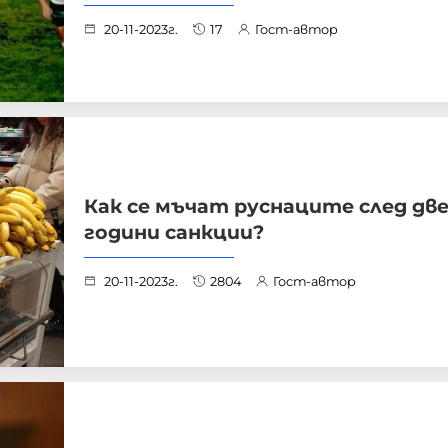
20-11-2023г.
17
Гост-автор
Как се мъчат руснаците след дв
години санкции?
20-11-2023г.
2804
Гост-автор