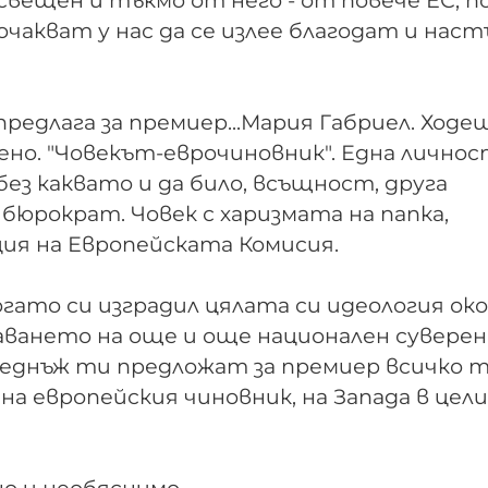
свещен и тъкмо от него - от повече ЕС, п
очакват у нас да се излее благодат и нас
предлага за премиер...Мария Габриел. Ход
но. "Човекът-еврочиновник". Една личнос
ез каквато и да било, всъщност, друга
бюрократ. Човек с харизмата на папка,
ия на Европейската Комисия.
гато си изградил цялата си идеология ок
едаването на още и още национален сувер
еднъж ти предложат за премиер всичко т
а европейския чиновник, на Запада в цели