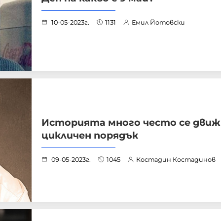
10-05-2023г.
1131
Емил Йотовски
Историята много често се движ
цикличен порядък
09-05-2023г.
1045
Костадин Костадинов