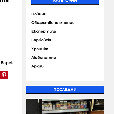
ета
КАТЕГОРИИ
Новини
Обществено мнение
Експертиза
Карбовски
Хроника
Любопитно
варек
Архив
k
er
WhatsApp
Pinterest
ПОСЛЕДНИ