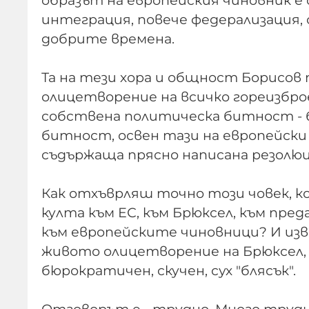
образът на европейския чиновник е 
интеграция, повече федерализация, 
добрите времена.
Та на тези хора и общност Борисов 
олицетворение на всичко гореизброе
собствена политическа битност - б
битност, освен тази на европейски 
съдържаща прясно написана резолюц
Как отхъврляш точно този човек, ко
култа към ЕС, към Брюксел, към пр
към европейските чиновници? И изв
живото олицетворение на Брюксел, н
бюрократичен, скучен, сух "блясък".