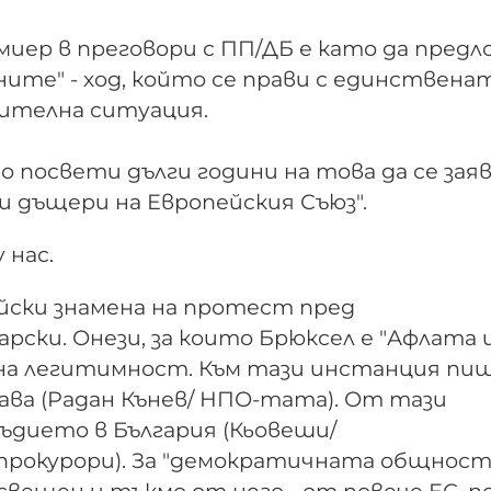
миер в преговори с ПП/ДБ е като да пред
ните" - ход, който се прави с единствена
зителна ситуация.
посвети дълги години на това да се заяв
и дъщери на Европейския Съюз".
у нас.
йски знамена на протест пред
ски. Онези, за които Брюксел е "Афлата 
на легитимност. Към тази инстанция пи
ва (Радан Кънев/ НПО-тата). От тази
ъдието в България (Кьовеши/
рокурори). За "демократичната общност