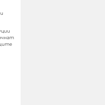
забавно, от друго
много тъжно, когато
политици, които
 и
нямат хал хабер от
армия и военна техника
уции
се изказват за това, че
съветската техника не
почнат
била годна
ъщите
09-08-2026г.
291
Гост-автор