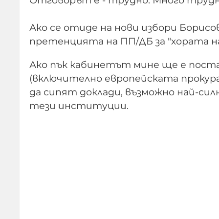
Отговорът е - трудно. Много трудн
Ако се отиде на нови избори Борисо
претенцията на ПП/ДБ за "хората на
Ако пък кабинетът мине ще е пост
(включително европейската прокур
да сипят доклади, възможно най-с
тези институции.