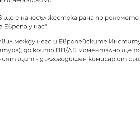
о и необяснимо.
в ще е нанесъл жестока рана по реномето
 Европа у нас".
авил между него и Европейските Инстит
атура), до които ПП/ДБ моментално ще 
илният щит - дългогодишен комисар от с