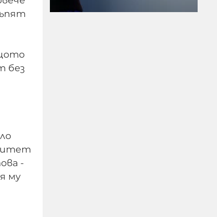
овече
тъпят
ещото
т без
Убийство край
Слънчака: Украинец
закла друг украинец
пред очите на трети
оло
09-08-2026г.
473
Лентата
енитет
ова -
я му
От една страна е