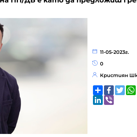
на ПП/ДБ е като да предложиш Гр
11-05-2023г.
0
Кристиян Шк
Share
Faceboo
Twitt
LinkedIn
Viber