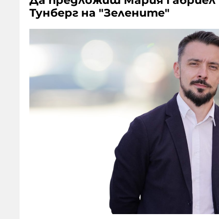
Да предложиш Мария Габриел 
Тунберг на "Зелените"