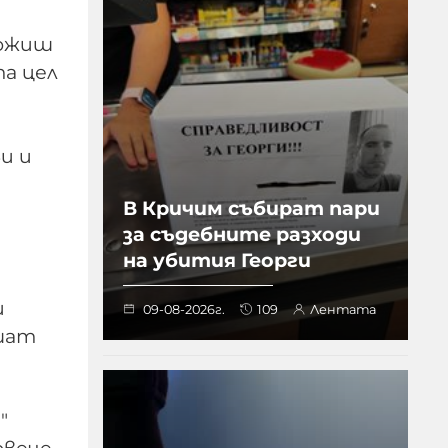
ложиш
та цел
и и
В Кричим събират пари
за съдебните разходи
на убития Георги
и
09-08-2026г.
109
Лентата
шат
"