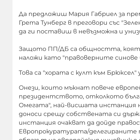
Да предложиш Мария Габриел за пре
Грета Тунберг в преговори със "Зеле
да ги поставиш в невъзможна и уни
Защото ПП/ДБ са общността, която 
наложи като "правоверните синове 
Това са "хората с култ към Брюксел" 
Онези, които мъкнат повече европе
президентството, отколкото българ
Омегата", най-висшата инстанция 
доноси срещу собствената си държа
инстанция очакват да дойде правос
Европрокуратурата/делегираните п