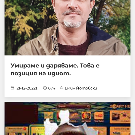
Умираме и даряваме. Това е
позиция на идиот.
21-12-2022г.
674
Емил Йотовски