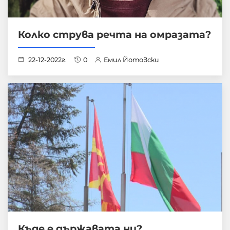
Колко струва речта на омразата?
22-12-2022г.
0
Емил Йотовски
Къде е държавата ни?