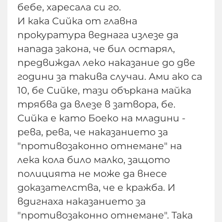
бебе, харесала си го.
И кака Сийка от главна
прокуратура веднага излезе да
напада закона, че бил остарял,
предвиждал леко наказание до две
години за такива случаи. Ами ако са
10, бе Сийке, тази объркана майка
трябва да влезе в затвора, бе.
Сийка е като Боеко на младини -
рева, рева, че наказанието за
"противозаконно отнемане" на
лека кола било малко, защото
полицията не може да внесе
доказателства, че е кражба. И
вдигнаха наказанието за
"противозаконно отнемане". Така