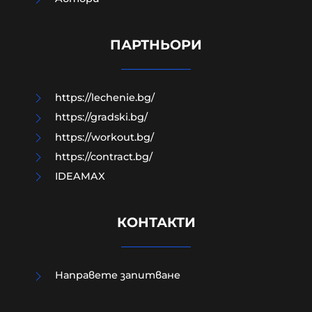
Край на цените в лева, от днес на
етикетите само в евро
ПАРТНЬОРИ
09-08-2026г.
62
Лентата
https://lechenie.bg/
https://gradski.bg/
https://workout.bg/
https://contract.bg/
IDEAMAX
КОНТАКТИ
Направете запитване
Евростат: Българският мъж