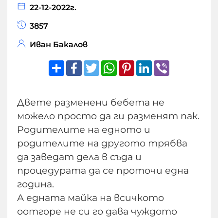
22-12-2022г.
3857
Иван Бакалов
Share
Facebook
Twitter
WhatsApp
Pinterest
LinkedIn
Viber
Двете разменени бебета не
можело просто да ги разменят пак.
Родителите на едното и
родителите на другото трябва
да заведат дела в съда и
процедурата да се проточи една
година.
А едната майка на всичкото
оотгоре не си го дава чуждото