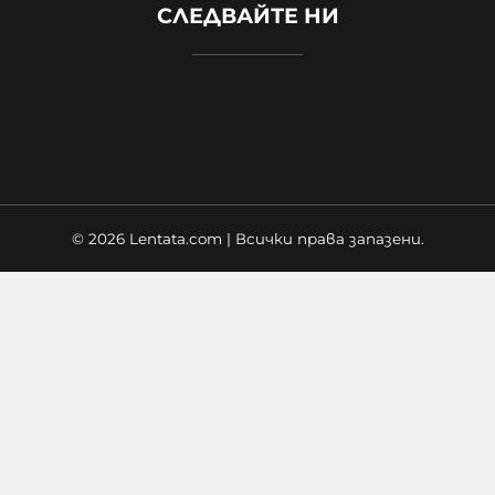
СЛЕДВАЙТЕ НИ
работи най-малко в ЕС,
холандецът бичи 10 години повече
09-08-2026г.
150
Лентата
© 2026 Lentata.com | Всички права запазени.
"Фигаро": Украйна заяви, че не е
насочвала "умишлено" дрон срещу