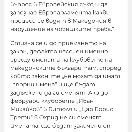
въпрос в Европейския съюз и да
запознае Европарламента какви
процеси се водят в Македония в
нарушение на човешките права.“
Стигна се и до приемането на
закон, дефакто насочен именно
срещу имената на клубовете на
македонските българи там, според
който закон, те „не могат да имат
„спорни имена“ и ще бъдат
задължени да ги сменят. Ако до
февруари клубовете „Иван
Михайлов“ в Битоля и „Цар Борис
Трети“ в Охрид не си сменят
имената, ще бъдат заличени от