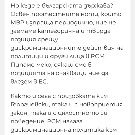
Но къде е българската държава?
Освен протестните ноти, които
МВР изпраща периодично, ние не
заемаме категорична и твърда
позиция срещу
дискриминационните действия на
политици и други лица в РСМ.
Пипаме меко, сякаш сме в
позицията на очакващи ние да
влезем в ЕС.
Както и сега с призовката към
Георгиевски, така и с новоприетия
закон, така и с цялостното си
поведение, РСМ налага
дискриминационна политика към