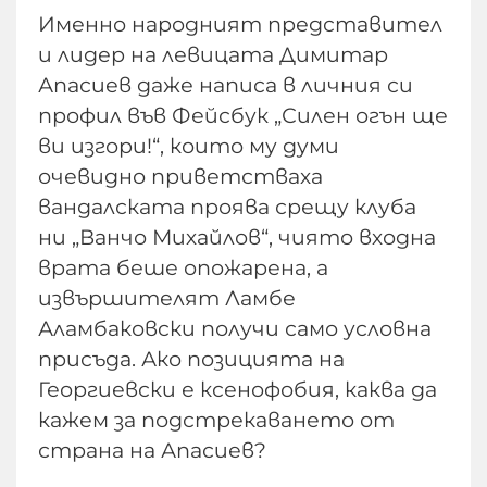
Именно народният представител
и лидер на левицата Димитар
Апасиев даже написа в личния си
профил във Фейсбук „Силен огън ще
ви изгори!“, които му думи
очевидно приветстваха
вандалската проява срещу клуба
ни „Ванчо Михайлов“, чиято входна
врата беше опожарена, а
извършителят Ламбе
Аламбаковски получи само условна
присъда. Ако позицията на
Георгиевски е ксенофобия, каква да
кажем за подстрекаването от
страна на Апасиев?