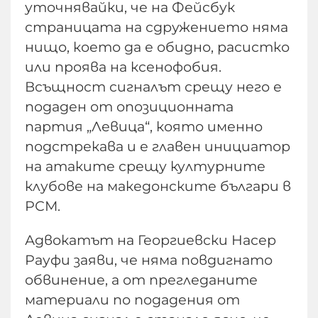
уточнявайки, че на Фейсбук
страницата на сдружението няма
нищо, което да е обидно, расистко
или проява на ксенофобия.
Всъщност сигналът срещу него е
подаден от опозиционната
партия „Левица“, която именно
подстрекава и е главен инициатор
на атаките срещу културните
клубове на македонските българи в
РСМ.
Адвокатът на Георгиевски Насер
Рауфи заяви, че няма повдигнато
обвинение, а от прегледаните
материали по подадения от