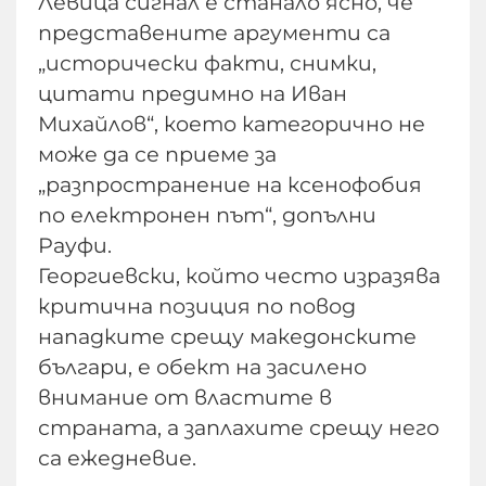
Левица сигнал е станало ясно, че
представените аргументи са
„исторически факти, снимки,
цитати предимно на Иван
Михайлов“, което категорично не
може да се приеме за
„разпространение на ксенофобия
по електронен път“, допълни
Рауфи.
Георгиевски, който често изразява
критична позиция по повод
нападките срещу македонските
българи, е обект на засилено
внимание от властите в
страната, а заплахите срещу него
са ежедневие.