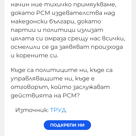
начин ние тихичко примяукваме,
докато РСМ издевателства над
македонски българи, докато
партии и политици излизат
цялата си омраза срещу нас всички,
осмелили се да заявяват произхода
и корените си.
Къде са политиците ни, къде са
управляващите ни, къде е
отговорът, който заслужават
действията на РСМ?
Източник:
ТРУД