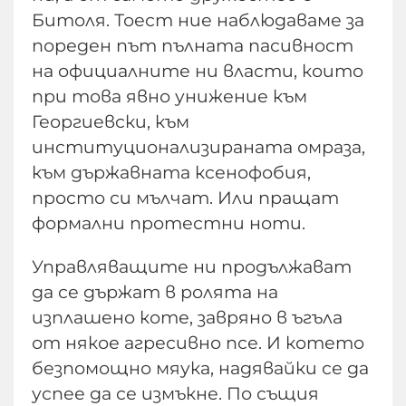
Битоля. Тоест ние наблюдаваме за
пореден път пълната пасивност
на официалните ни власти, които
при това явно унижение към
Георгиевски, към
институционализираната омраза,
към държавната ксенофобия,
просто си мълчат. Или пращат
формални протестни ноти.
Управляващите ни продължават
да се държат в ролята на
изплашено коте, завряно в ъгъла
от някое агресивно псе. И котето
безпомощно мяука, надявайки се да
успее да се измъкне. По същия