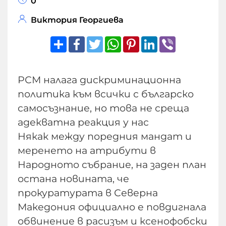
0
Виктория Георгиева
Share
Facebook
Twitter
WhatsApp
Pinterest
LinkedIn
Viber
РСМ налага дискриминационна
политика към всички с българско
самосъзнание, но това не среща
адекватна реакция у нас
Някак между поредния мандат и
меренето на атрибути в
Народното събрание, на заден план
остана новината, че
прокуратурата в Северна
Македония официално е повдигнала
обвинение в расизъм и ксенофобски