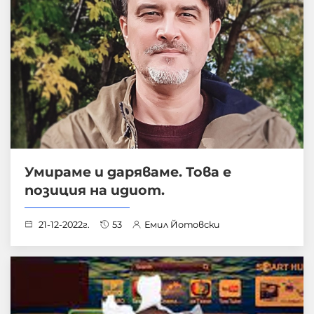
Умираме и даряваме. Това е
позиция на идиот.
21-12-2022г.
53
Емил Йотовски