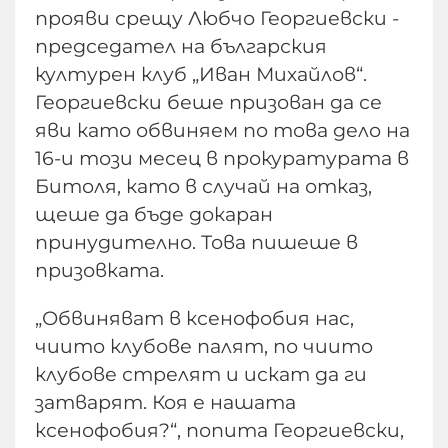
прояви срещу Любчо Георгиевски -
председател на българския
културен клуб „Иван Михайлов“.
Георгиевски беше призован да се
яви като обвиняем по това дело на
16-и този месец в прокуратурата в
Битоля, като в случай на отказ,
щеше да бъде докаран
принудително. Това пишеше в
призовката.
„Обвиняват в ксенофобия нас,
чиито клубове палят, по чиито
клубове стрелят и искат да ги
затварят. Коя е нашата
ксенофобия?“, попита Георгиевски,