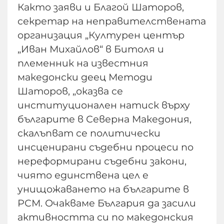
Както заяви и Благой Шаторов,
секретар на неправителствената
организация „Културен център
„Иван Михайлов“ в Битоля и
племенник на известния
македонски деец Методи
Шаторов, „оказва се
институционален натиск върху
българите в Северна Македония,
скалъпват се политически
инсценирани съдебни процеси по
нереформирани съдебни закони,
чиято единствена цел е
унищожаването на българите в
РСМ. Очакваме България да засили
активността си по македонския