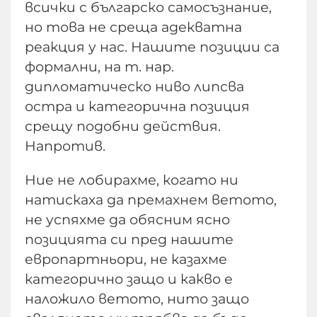
всички с българско самосъзнание,
но това не среща адекватна
реакция у нас. Нашите позиции са
формални, на т. нар.
дипломатическо ниво липсва
остра и категорична позиция
срещу подобни действия.
Напротив.
Ние не лобирахме, когато ни
натискаха да премахнем ветото,
не успяхме да обясним ясно
позицията си пред нашите
европартньори, не казахме
категорично защо и какво е
наложило ветото, нито защо