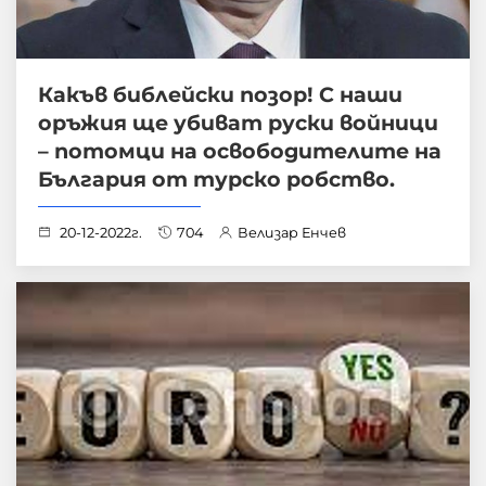
Какъв библейски позор! С наши
оръжия ще убиват руски войници
– потомци на освободителите на
България от турско робство.
20-12-2022г.
704
Велизар Енчев