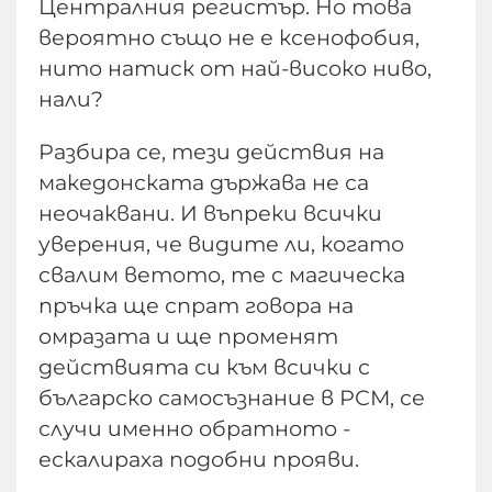
Централния регистър. Но това
вероятно също не е ксенофобия,
нито натиск от най-високо ниво,
нали?
Разбира се, тези действия на
македонската държава не са
неочаквани. И въпреки всички
уверения, че видите ли, когато
свалим ветото, те с магическа
пръчка ще спрат говора на
омразата и ще променят
действията си към всички с
българско самосъзнание в РСМ, се
случи именно обратното -
ескалираха подобни прояви.