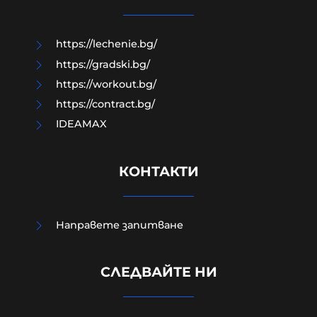
07-08-2026г.
9
Лентата
https://lechenie.bg/
https://gradski.bg/
https://workout.bg/
https://contract.bg/
IDEAMAX
КОНТАКТИ
Направете запитване
СЛЕДВАЙТЕ НИ
Тръмп ограничава с укази
"родилния туризъм"