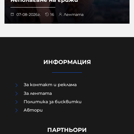
07-08-2026г.
16
Лентата
ИНФОРМАЦИЯ
За контакт и реклама
За лентата
Политика за бисквитки
Aвтори
Бандата с фентанила препирала
парите на фондовата борса в
САЩ
ПАРТНЬОРИ