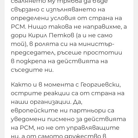
свалянето му трябва да бъде
свързано с изпълняването на
определени условия от страна на
РСМ. Нищо такова не направихме, а
дори Кирил Петков (а и не само
той), в ролята си на министър-
председател, ръсеше простотии
в подкрепа на действията на
съседите ни.
Както и в момента с Георгиевски,
острите реакции са от страна на
наши организации. Да,
европейските ни партньори са
уведомени писмено за действията
на РСМ, но не от управляващите
ни, а от самото дружество в