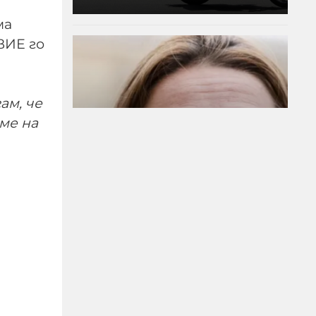
ма
ВИЕ го
ам, че
ме на
Лидерката на
френските Зелени
призовава за забрана на
X по време на избори
06-08-2026г.
32
Лентата