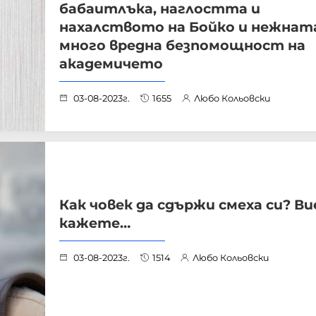
бабаитлъка, наглостта и
нахалството на Бойко и нежната
много вредна безпомощност на
академичето
03-08-2023г.
1655
Любо Кольовски
Как човек да сдържи смеха си? Ви
кажете…
03-08-2023г.
1514
Любо Кольовски