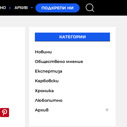
ТНО
АРХИВ
КАТЕГОРИИ
Новини
Обществено мнение
Експертиза
Карбовски
Хроника
а
Любопитно
k
er
WhatsApp
Pinterest
Архив