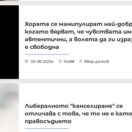
Хората се манипулират най-добр
когато вярват, че чувствата им
автентични, а волята да ги изр
е свободна
03-08-2023г.
16488
Явор Дачков
Либералното "канселиране" се
отличава с това, че то не е кат
правосъдието