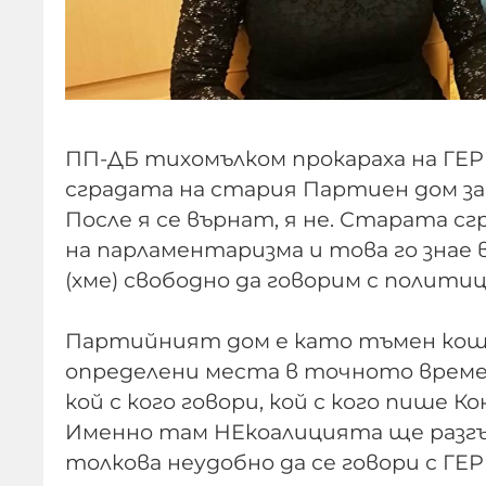
ПП-ДБ тихомълком прокараха на ГЕ
сградата на стария Партиен дом за
После я се върнат, я не. Старата сг
на парламентаризма и това го знае
(хме) свободно да говорим с политиц
Партийният дом е като тъмен коше
определени места в точното време.
кой с кого говори, кой с кого пише К
Именно там НЕкоалицията ще разгър
толкова неудобно да се говори с ГЕ