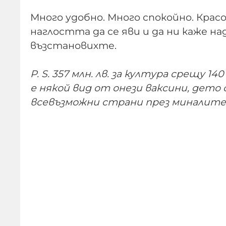
Много удобно. Много спокойно. Крас
наглостта да се яви и да ни каже на
възстановихте.
P. S. 357 млн. лв. за култура срещу 14
е някой вид от онези ваксини, дето
всевъзможни страни през миналите 