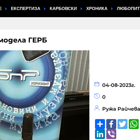
Е
ЕКСПЕРТИЗА
КАРБОВСКИ
ХРОНИКА
ЛЮБОПИ
модела ГЕРБ
04-08-2023г.
0
Ружа Райчев
Share
Faceboo
Twitt
LinkedIn
Viber