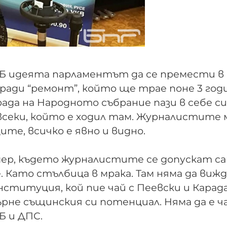
РБ идеята парламентът да се премести в
ради “ремонт”, който ще трае поне 3 год
рада на Народното събрание пази в себе си
 всеки, който е ходил там. Журналистите
ите, всичко е явно и видно.
р, където журналистите се допускат са
 Като стълбица в мрака. Там няма да виж
онституция, кой пие чай с Пеевски и Карад
не същинския си потенциал. Няма да е ч
РБ и ДПС.