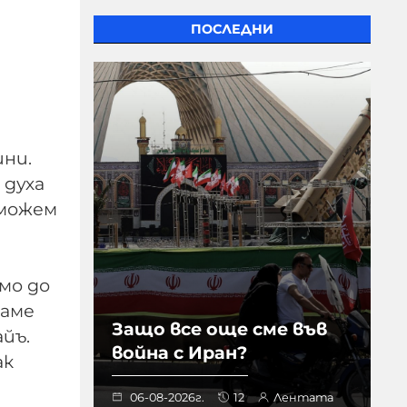
ПОСЛЕДНИ
ини.
 духа
 можем
мо до
даме
Защо все още сме във
айъ.
война с Иран?
ак
06-08-2026г.
12
Лентата