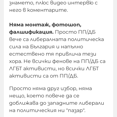
знамето, плюс видео интервю с
него в коментарите.
Няма монтаж, фотошоп,
фалшификация.
Просто ПП/ДБ
вече са либералната политическа
сила на България и напълно
естествено тя привлича тези
хора. Не всички фенове на ПП/ДБ са
ЛГБТ активисти, но всички ЛГБТ
активисти са от ПП/ДБ.
Просто няма друг избор, няма
нещо, което повече да се
доближава до западните либерали
на политическия ни "пазар".