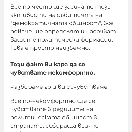
Все по-често ще засичате тези
активисти на събитията на
"демократичната общност", все
повече ще определят и насочват
вашите политически формации.
Това е просто неизбежно.
Този факт ви кара да се
чувствате некомфортно.
Разбираме го и ви съчувстваме.
Все по-некомфортно ще се
чувствате в редиците на
политическата общност в
страната, събираща всички