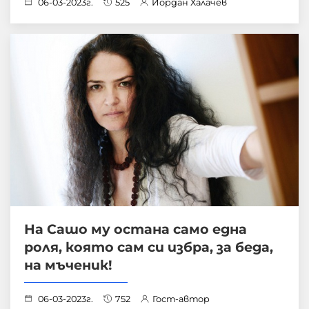
06-03-2023г.
525
Йордан Халачев
На Сашо му остана само една
роля, която сам си избра, за беда,
на мъченик!
06-03-2023г.
752
Гост-автор