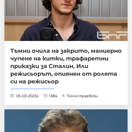
Тъмни очила на закрито, маниерно
чупене на китки, трафаретни
приказки за Сталин. Или
режисьорът, опиянен от ролята
си на режисьор
05-03-2023г.
1384
Тончо Краевски