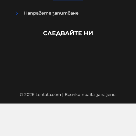
Направете запитване
Няма пострадали, евакуираха
СЛЕДВАЙТЕ НИ
около 300 души след взривовете
във военния завод край Трявна
10-08-2026г.
169
Лентата
© 2026 Lentata.com | Всички права запазени.