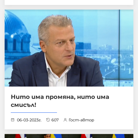
Нито има промяна, нито има
смисъл!
06-03-2023г.
607
Гост-автор