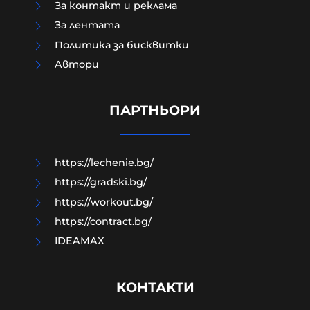
За контакт и реклама
За лентата
Политика за бисквитки
Aвтори
Украинец пробва да подкупи
полицай с 20 евро при
регистрация на кола
ПАРТНЬОРИ
10-08-2026г.
20
Лентата
https://lechenie.bg/
https://gradski.bg/
https://workout.bg/
https://contract.bg/
IDEAMAX
КОНТАКТИ