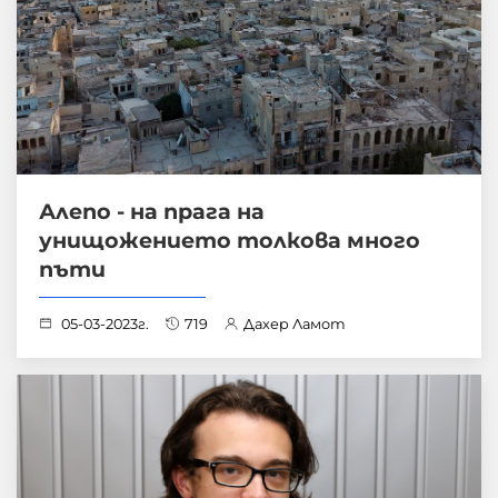
Алепо - на прага на
унищожението толкова много
пъти
05-03-2023г.
719
Дахер Ламот