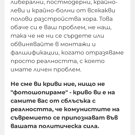
либерални, постмодерни, крайно-
леви и крайно-болни от всякакви
полови разстройства хора. Това
обаче си е ваш проблем, не наш,
така че не ни се сърдете или
обвинявайте в монтажи и
фалшификации, когато отразяваме
просто реалността, с която
имате личен проблем.
Не сме ви криви ние, нищо не
"фотошопираме" - криво ви е на
самите вас от сблъсъка с
реалността, че комунистите на
съвремието се припознават във
вашата политическа сила.