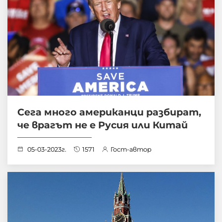
Сега много американци разбират,
че врагът не е Русия или Китай
05-03-2023г.
1571
Гост-автор