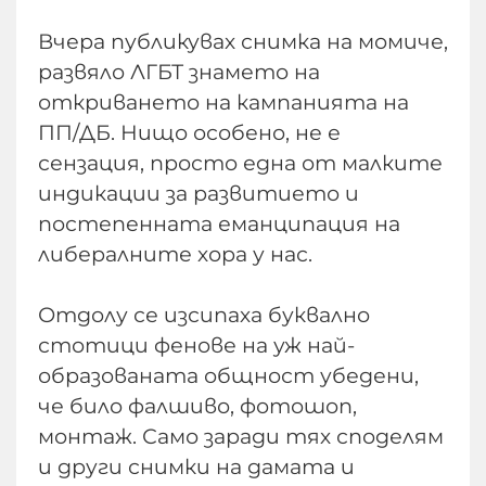
Вчера публикувах снимка на момиче,
развяло ЛГБТ знамето на
откриването на кампанията на
ПП/ДБ. Нищо особено, не е
сензация, просто една от малките
индикации за развитието и
постепенната еманципация на
либералните хора у нас.
Отдолу се изсипаха буквално
стотици фенове на уж най-
образованата общност убедени,
че било фалшиво, фотошоп,
монтаж. Само заради тях споделям
и други снимки на дамата и