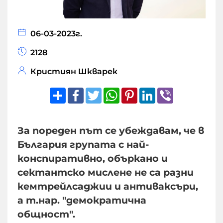
06-03-2023г.
2128
Кристиян Шкварек
Share
Facebook
Twitter
WhatsApp
Pinterest
LinkedIn
Viber
За пореден път се убеждавам, че в
България групата с най-
конспиративно, объркано и
сектантско мислене не са разни
кемтрейлсаджии и антиваксъри,
а т.нар. "демократична
общност".