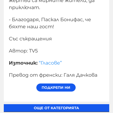
жертви са мирните жители, да
приключат.
- Благодаря, Паскал Бонифас, че
бяхте наш гост!
Със съкращения
Автор: TV5
Източник:
“Гласове”
Превод от френски: Галя Дачкова
ОЩЕ ОТ КАТЕГОРИЯТА