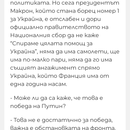
политиката. Но сега президентът
Макрон, който стана борец номер 1
за Украйна, е отслабен и дори
официално правителството на
Националния сбор да не каже
“Спираме цялата помощ за
Украйна”, няма да има самолети, ще
има по-малко пари, няма да го има
същият ангажимент спрямо
Украйна, който Франция има от
една година насам.
- Може ли да са каже, че това е
победа на Путин?
- Това не е достатъчно за победа,
важна е обстановката на фронта,