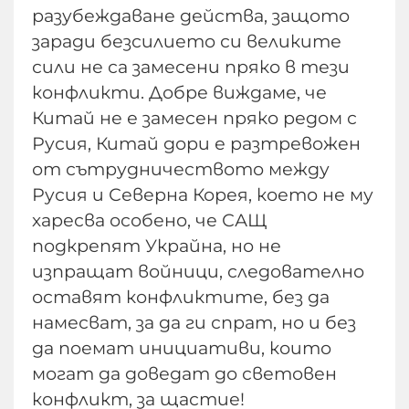
разубеждаване действа, защото
заради безсилието си великите
сили не са замесени пряко в тези
конфликти. Добре виждаме, че
Китай не е замесен пряко редом с
Русия, Китай дори е разтревожен
от сътрудничеството между
Русия и Северна Корея, което не му
харесва особено, че САЩ
подкрепят Украйна, но не
изпращат войници, следователно
оставят конфликтите, без да
намесват, за да ги спрат, но и без
да поемат инициативи, които
могат да доведат до световен
конфликт, за щастие!