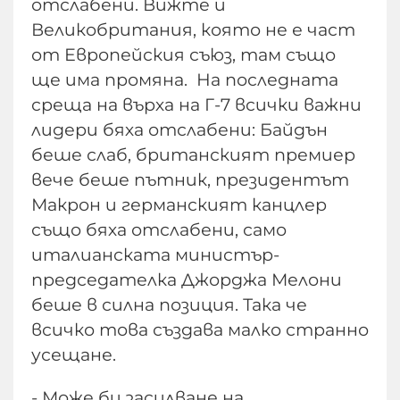
отслабени. Вижте и
Великобритания, която не е част
от Европейския съюз, там също
ще има промяна. На последната
среща на върха на Г-7 всички важни
лидери бяха отслабени: Байдън
беше слаб, британският премиер
вече беше пътник, президентът
Макрон и германският канцлер
също бяха отслабени, само
италианската министър-
председателка Джорджа Мелони
беше в силна позиция. Така че
всичко това създава малко странно
усещане.
- Може би засилване на