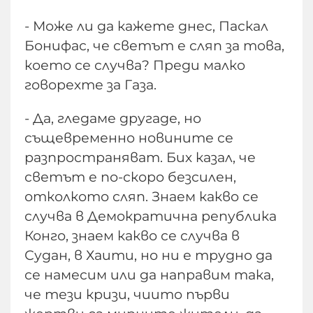
- Може ли да кажете днес, Паскал
Бонифас, че светът е сляп за това,
което се случва? Преди малко
говорехте за Газа.
- Да, гледаме другаде, но
същевременно новините се
разпространяват. Бих казал, че
светът е по-скоро безсилен,
отколкото сляп. Знаем какво се
случва в Демократична република
Конго, знаем какво се случва в
Судан, в Хаити, но ни е трудно да
се намесим или да направим така,
че тези кризи, чиито първи