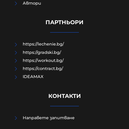
Aвтори
Военни обезвредиха 105-
милиметров снаряд във Видин
ПАРТНЬОРИ
09-08-2026г.
55
Лентата
https://lechenie.bg/
https://gradski.bg/
https://workout.bg/
https://contract.bg/
IDEAMAX
КОНТАКТИ
Направете запитване