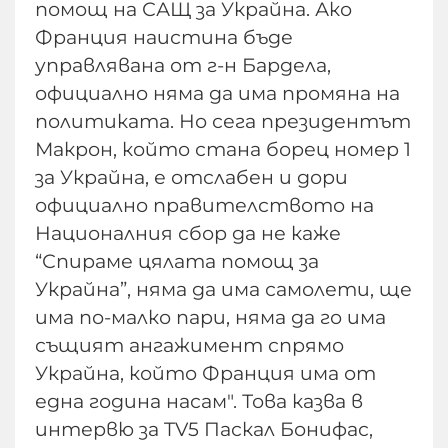
помощ на САЩ за Украйна. Ако
Франция наистина бъде
управлявана от г-н Бардела,
официално няма да има промяна на
политиката. Но сега президентът
Макрон, който стана борец номер 1
за Украйна, е отслабен и дори
официално правителството на
Националния сбор да не каже
“Спираме цялата помощ за
Украйна”, няма да има самолети, ще
има по-малко пари, няма да го има
същият ангажимент спрямо
Украйна, който Франция има от
една година насам". Това казва в
интервю за TV5 Паскал Бонифас,