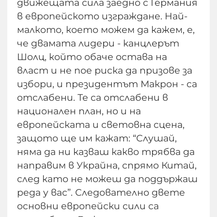
движещата сила заедно с Германия
в европейското изграждане. Най-
малкото, което можем да кажем, е,
че двамата лидери - канцлерът
Шолц, който обаче остава на
власт и не пое риска да призове за
избори, и президентът Макрон - са
отслабени. Те са отслабени в
национален план, но и на
европейската и световна сцена,
защото ще им кажат: “Слушай,
няма да ни казваш какво трябва да
направим в Украйна, спрямо Китай,
след като не можеш да поддържаш
реда у вас”. Следователно двете
основни европейски сили са