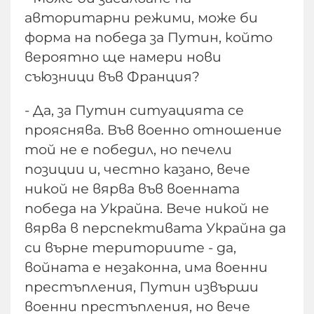
авторитарни режими, може би
форма на победа за Путин, който
вероятно ще намери нови
съюзници във Франция?
- Да, за Путин ситуацията се
прояснява. Във военно отношение
той не е победил, но печели
позиции и, честно казано, вече
никой не вярва във военната
победа на Украйна. Вече никой не
вярва в перспективата Украйна да
си върне териториите - да,
войната е незаконна, има военни
престъпления, Путин извърши
военни престъпления, но вече