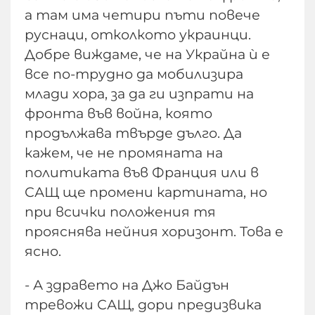
а там има четири пъти повече
руснаци, отколкото украинци.
Добре виждаме, че на Украйна ѝ е
все по-трудно да мобилизира
млади хора, за да ги изпрати на
фронта във война, която
продължава твърде дълго. Да
кажем, че не промяната на
политиката във Франция или в
САЩ ще промени картината, но
при всички положения тя
прояснява нейния хоризонт. Това е
ясно.
- А здравето на Джо Байдън
тревожи САЩ, дори предизвика