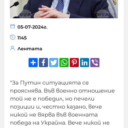
05-07-2024г.
1145
Лентата
Share
Facebook
Twitter
WhatsApp
Pinterest
LinkedIn
Viber
"За Путин ситуацията се
прояснява. Във военно отношение
той не е победил, но печели
позиции и, честно казано, вече
никой не вярва във военната
победа на Украйна. Вече никой не