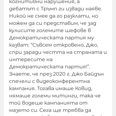
когнитивни нарушения, а
дебатът с Тръмп ги извади наяве.
Никой не смее да го разклати, но
можем да си представим, че зад
кулисите големите шефове в
Демократическата партия му
казват: “Съвсем откровено, Джо,
спри заради честта на страната и
интересите на
Демократическата партия!”.
Знаете, че през 2020 г. Джо Байдън
спечели с видеоконферентна
кампания. Тогава имаше Ковид,
нямаше големи митинги, така че
той водеше кампанията от
мазето си. Сега ще трябва да