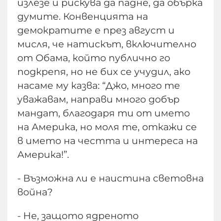
излезе и рискува да падне, да обърка
думите. Конвенцията на
демократите е през август и
мисля, че натискът, включително
от Обама, който публично го
подкрепя, но не бих се учудил, ако
насаме му казва: “Джо, много те
уважавам, направи много добър
мандат, благодаря ти от името
на Америка, но моля те, откажи се
в името на честта и интереса на
Америка!”.
- Възможна ли е наистина световна
война?
- Не, защото ядреното