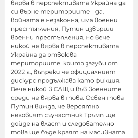
вярва в перспективата Украйна да
си върне териториите - да,
войната е незаконна, има военни
престъпления, Путин извърши
военни престъпления, но вече
никой не вярва в перспективата
Украйна да отвоюва
териториите, които загуби от
2022 г., въпреки че официалният
дискурс продължава като фикция.
Вече никой в САЩ и във военните
среди не вярва в това. Освен това
Путин вижда, че вероятно
неговият съучастник Тръмп ще
дойде на власт и следователно
това ще бъде краят на масивната