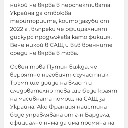
никой не вярва в перспективата
Украйна да отвоюва
териториите, които загуби от
2022 г., въпреки че официалният
дискурс продължава като фикция.
Вече никой в САЩ и във военните
среди не вярва в това.
Освен това Путин вижда, че
вероятно неговият съучастник
Тръмп ще дойде на власт и
следователно това ще бъде краят
на масивната помощ на САЩ за
Украйна. Ако Франция наистина
бъде управлявана от г-н Бардела,
официално няма да има промяна на