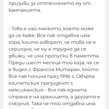
призиви за оттеглянето му от
кампанията.
- Това е най-малкото, което може
да се каже. Все пак отдавна има
хора, които говорят, че това не е
сериозно, че му е трудно да се
движи, че има пропуски в паметта.
Преди шест месеца той каза, че се
е видял с Франсоа Митеран, който
все пак почина през 1996 г. Обърка
египетския президент с
мексиканския - все пак едната
страна е на границата, а другата е
съюзник. Така че той отдавна има