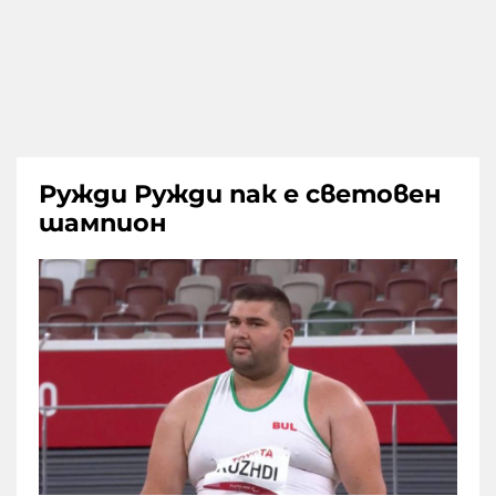
Ружди Ружди пак е световен
шампион