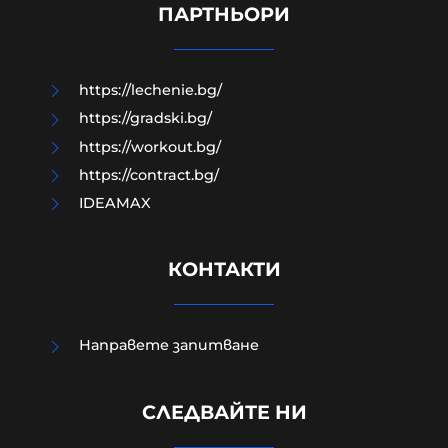
му за Ковид
ПАРТНЬОРИ
06-08-2026г.
60
Лентата
https://lechenie.bg/
https://gradski.bg/
https://workout.bg/
https://contract.bg/
IDEAMAX
КОНТАКТИ
Направете запитване
Петима непълнолетни "ловци на
СЛЕДВАЙТЕ НИ
педофили" обвинени за
жестокото убийство в Пловдив