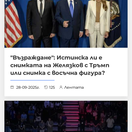
"Възраждане": Истинска ли е
снимката на Желязков с Тръмп
или снимка с восъчна фигура?
28-09-2025г.
125
Лентата