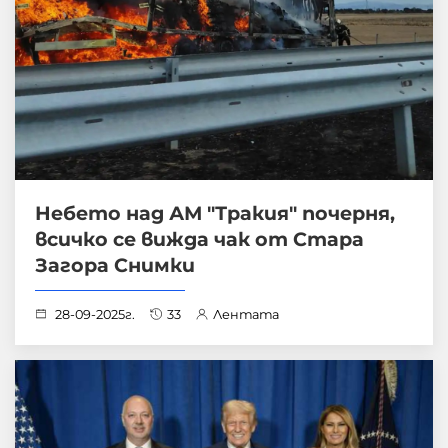
Небето над АМ "Тракия" почерня,
всичко се вижда чак от Стара
Загора Снимки
28-09-2025г.
33
Лентата