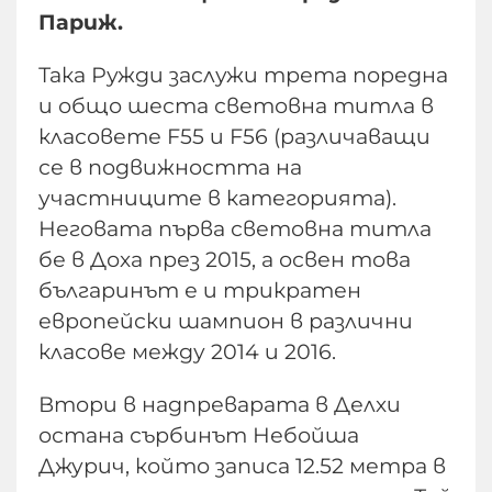
Париж.
Така Ружди заслужи трета поредна
и общо шеста световна титла в
класовете F55 и F56 (различаващи
се в подвижността на
участниците в категорията).
Неговата първа световна титла
бе в Доха през 2015, а освен това
българинът е и трикратен
европейски шампион в различни
класове между 2014 и 2016.
Втори в надпреварата в Делхи
остана сърбинът Небойша
Джурич, който записа 12.52 метра в