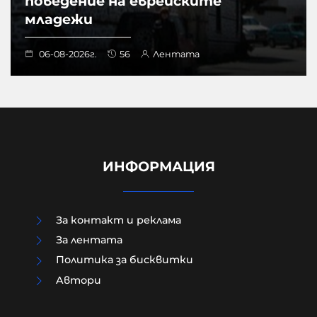
поведение на еврейските
младежи
06-08-2026г.
56
Лентата
ИНФОРМАЦИЯ
За контакт и реклама
За лентата
Политика за бисквитки
Aвтори
Сенатска комисия праща Антъни
Фаучи на прокурор за мълчанието