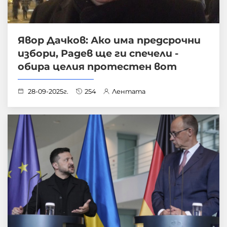
Явор Дачков: Ако има предсрочни
избори, Радев ще ги спечели -
обира целия протестен вот
28-09-2025г.
254
Лентата