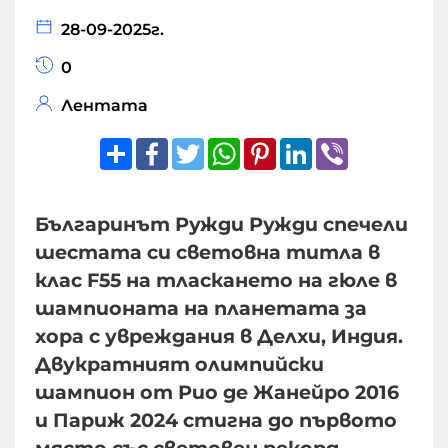
28-09-2025г.
0
Лентата
Share
Facebook
Twitter
WhatsApp
Pinterest
LinkedIn
Viber
Българинът Ружди Ружди спечели
шестата си световна титла в
клас F55 на тласкането на гюле в
шампионата на планетата за
хора с увреждания в Делхи, Индия.
Двукратният олимпийски
шампион от Рио де Жанейро 2016
и Париж 2024 стигна до първото
място със световен рекорд,