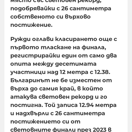
подобрявайки с 26 сантиметра
собственото си върхово
постижение.
Ружди оглави класирането още с
първото тласкане на финала,
регистрирайки един от само два
опита между десетимата
участници над 12 метра с 12.38.
Българинът не бе изместен от
върха до самия край, в който
атакува световен рекорд и го
постигна. Той записа 12.94 метра
и надхвърли с 26 сантиметра
постижението си от
световните финали през 2023 в