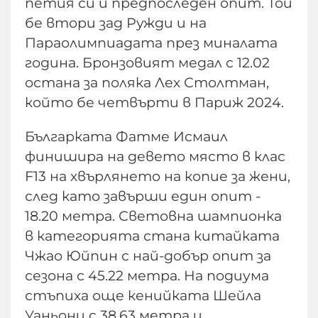
петия си и предпоследен опит. Той
бе втори зад Ружди и на
Параолимпиадата през миналата
година. Бронзовият медал с 12.02
остана за поляка Лех Столтман,
който бе четвърти в Париж 2024.
Българката Фатме Исмаил
финишира на девето място в клас
F13 на хвърлянето на копие за жени,
след като завърши един опит -
18.20 метра. Световна шампионка
в категорията стана китайката
Чжао Юйпин с най-добър опит за
сезона с 45.22 метра. На подиума
стъпиха още кенийката Шейла
Уаньони с 38.63 метра и