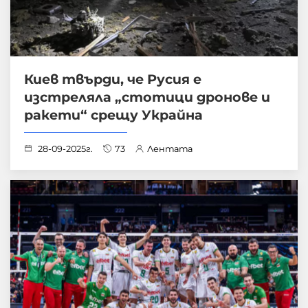
Киев твърди, че Русия е
изстреляла „стотици дронове и
ракети“ срещу Украйна
28-09-2025г.
73
Лентата