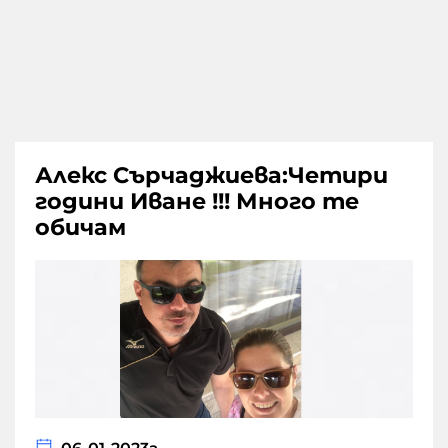
Алекс Сърчаджиева:Четири
години Иване !!! Много те
обичам