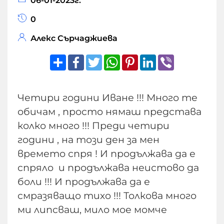
06-01-2023г.
0
Алекс Сърчаджиева
Share
Facebook
Twitter
WhatsApp
Pinterest
LinkedIn
Viber
Четири години Иване !!! Много те
обичам , просто нямаш представа
колко много !!! Преди четири
години , на този ден за мен
времето спря ! И продължава да е
спряло и продължава неистово да
боли !!! И продължава да е
смразяващо тихо !!! Толкова много
ми липсваш, мило мое момче