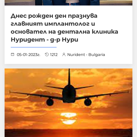
Днес рожден ден празнува
главният имплантолог и
основател на дентална клиника
Нуридент - д-р Нури
05-01-2023г.
1212
Nurident - Bulgaria