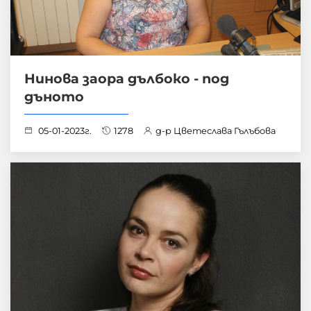
Нинова заора дълбоко - под
дъното
05-01-2023г.
1278
д-р Цветеслава Гълъбова