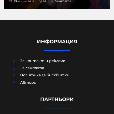
06-08-2026г.
14
Лентата
ИНФОРМАЦИЯ
За контакт и реклама
За лентата
Политика за бисквитки
Aвтори
Чудо в „Пирогов“: 15-годишният
борец, останал парализиран,
отново ходи
ПАРТНЬОРИ
06-08-2026г.
56
Лентата