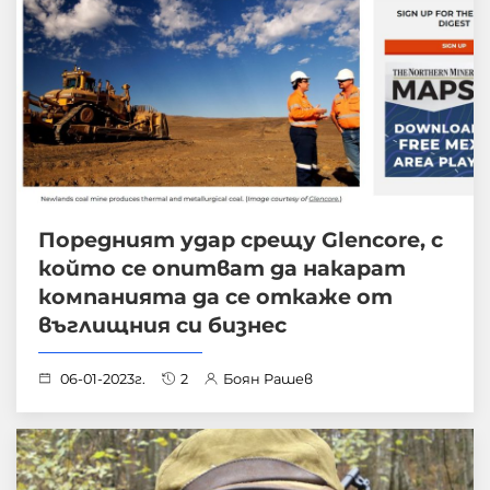
Поредният удар срещу Glencore, с
който се опитват да накарат
компанията да се откаже от
въглищния си бизнес
06-01-2023г.
2
Боян Рашев