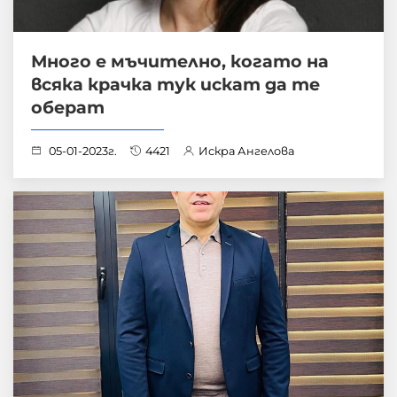
Много е мъчително, когато на
всяка крачка тук искат да те
оберат
05-01-2023г.
4421
Искра Ангелова