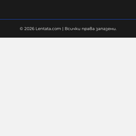
© 2026 Lentata.com | Всички права запазени.
Постлиберализмът: Как се случи
и какво следва?
06-08-2026г.
83
Лентата