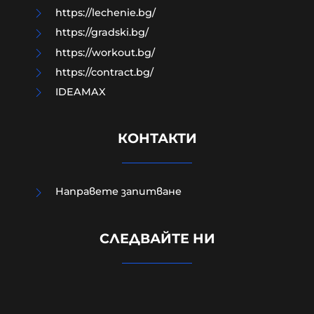
https://lechenie.bg/
https://gradski.bg/
https://workout.bg/
https://contract.bg/
IDEAMAX
КОНТАКТИ
Направете запитване
Радев: Изграждаме Национален
СЛЕДВАЙТЕ НИ
център за наблюдение на данни
от Космоса в Доброславци
06-08-2026г.
50
Лентата