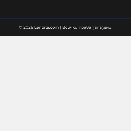
© 2026 Lentata.com | Всички права запазени.
Не е проблемът в техниката, а в
нейното количество и липса като
цяло
10-08-2026г.
137
Костадин Костадинов