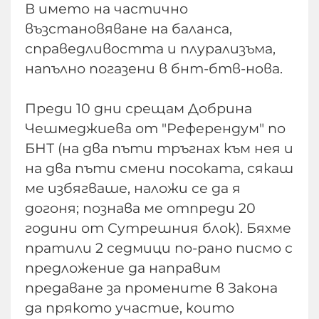
В името на частично
възстановяване на баланса,
справедливостта и плурализъма,
напълно погазени в бнт-бтв-нова.
Преди 10 дни срещам Добрина
Чешмеджиева от "Референдум" по
БНТ (на два пъти тръгнах към нея и
на два пъти смени посоката, сякаш
ме избягваше, наложи се да я
догоня; познава ме отпреди 20
години от Сутрешния блок). Бяхме
пратили 2 седмици по-рано писмо с
предложение да направим
предаване за промените в Закона
да прякото участие, които