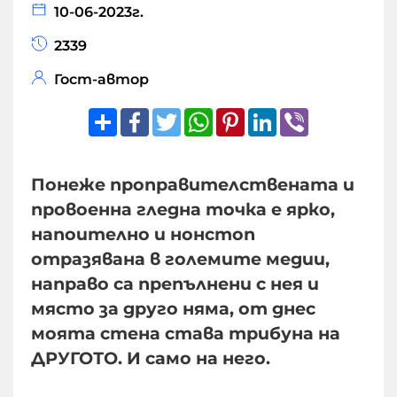
10-06-2023г.
2339
Гост-автор
Share
Facebook
Twitter
WhatsApp
Pinterest
LinkedIn
Viber
Понеже проправителствената и
провоенна гледна точка е ярко,
напоително и нонстоп
отразявана в големите медии,
направо са препълнени с нея и
място за друго няма, от днес
моята стена става трибуна на
ДРУГОТО. И само на него.