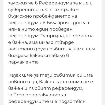
заложихме в Референдума за мир и
суверенитет. С тях правим
възможно провеждането на
референдуми в България - досега
няма нито един проведен
референдум. Тя призна, че темата
е важна, ама имало твърде
наситени други събития, нали съм
виждала какво ставало в
парламента...
Казах й, че за тези събития си има
новини и да, важни са, но нима не е
важен и първият референдум,
който проправя път за
референдумите и е подготвян