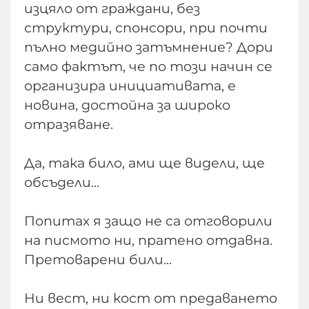
изцяло от граждани, без
структури, спонсори, при почти
пълно медийно затъмнение? Дори
само фактът, че по този начин се
организира инициативата, е
новина, достойна за широко
отразяване.
Да, така било, ами ще видели, ще
обсъдели...
Попитах я защо не са отговорили
на писмото ни, пратено отдавна.
Претоварени били...
Ни вест, ни кост от предаването