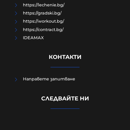
https://lechenie.bg/
https://gradski.bg/
https://workout.bg/
https://contract.bg/
IDEAMAX
КОНТАКТИ
Направете запитване
СЛЕДВАЙТЕ НИ
Кой всъщност извърши
Баташкото клане?
10-08-2026г.
432
Гост-автор