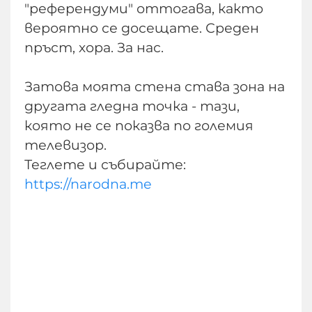
"референдуми" оттогава, както
вероятно се досещате. Среден
пръст, хора. За нас.
Затова моята стена става зона на
другата гледна точка - тази,
която не се показва по големия
телевизор.
Теглете и събирайте:
https://narodna.me