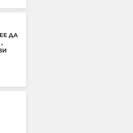
ЕЕ ДА
,
ВИ
Арестуваха
международен
наркобос в наш курорт,
прекарвал дрога от
Украйна към ЕС
06-08-2026г.
239
Лентата