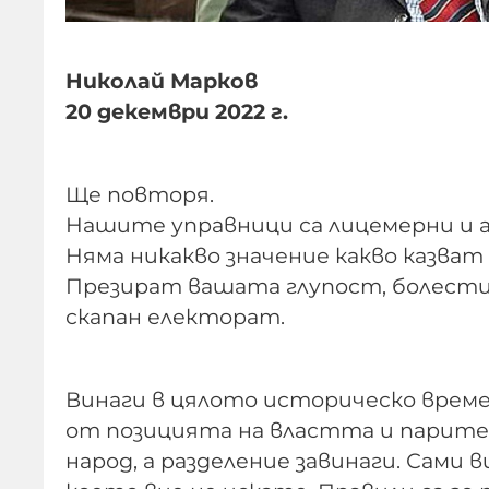
Николай Марков
20 декември 2022 г.
Ще повторя.
Нашите управници са лицемерни и а
Няма никакво значение какво казва
Презират вашата глупост, болести 
скапан електорат.
Винаги в цялото историческо време
от позицията на властта и парите.
народ, а разделение завинаги. Сами 