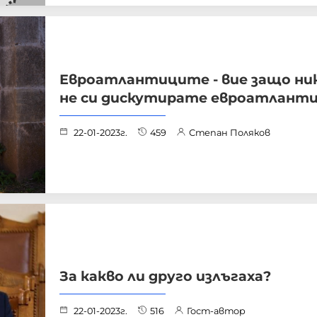
Евроатлантиците - вие защо ни
не си дискутирате евроатлант
22-01-2023г.
459
Степан Поляков
За какво ли друго излъгаха?
22-01-2023г.
516
Гост-автор