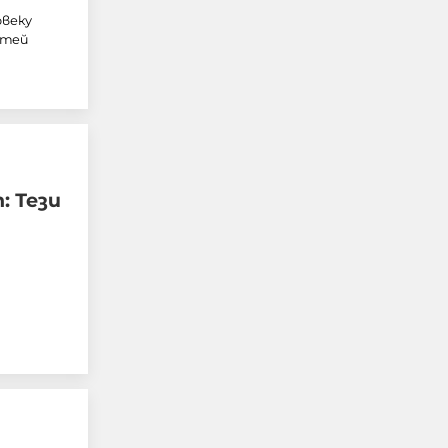
овеку
стей
FAA разследва
: Тези
инцидент с
хеликоптера Marine One
на Тръмп и пътнически
самолет край
Вашингтон
05-08-2026г.
59
Лентата
Този човек или не
пътува и няма
НАЙ-ЧЕТЕНИ
никаква