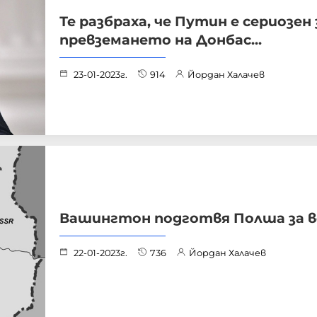
Те разбраха, че Путин e сериозен 
превземането на Донбас...
23-01-2023г.
914
Йордан Халачев
Вашингтон подготвя Полша за в
22-01-2023г.
736
Йордан Халачев