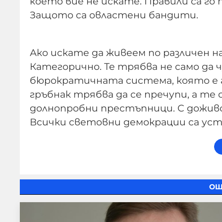
което вие не искате. Правили са го 
Защото са овластени бандити.
Ако искате да живеем по различен на
Категорично. Те трябва не само да 
бюрократичната система, която е г
гръбнак трябва да се пречупи, а т
долнопробни престъпници. С дожив
Всички световни демокрации са уста
ОЩ