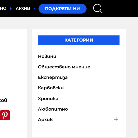
ТНО
АРХИВ
КАТЕГОРИИ
Новини
Обществено мнение
Експертиза
Карбовски
Хроника
ков
Любопитно
k
er
WhatsApp
Pinterest
Архив