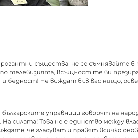
рогантни същества, не се съмнявайте в 
т по телевизията, всъщност те ви презир
и бедност! Не виждат във вас нищо, осв
 българските управници говорят на народ
 На силата! Това не е единство между вла
виждате, че гласуват и правят всичко онов