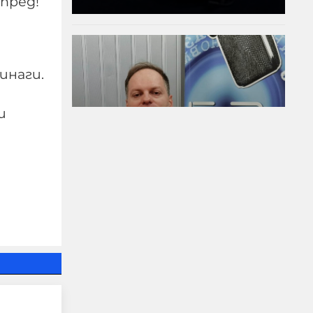
апред!
инаги.
и
Политическият
инстинкт на
самонареклата се
демократична
общност е винаги да
заема позиция СРЕЩУ
собствения народ
05-08-2026г.
33
Владислав Апостолов