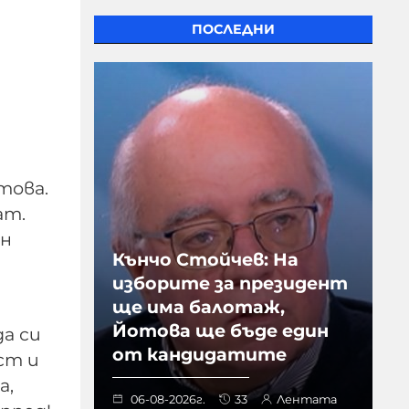
ПОСЛЕДНИ
това.
ат.
ен
Кънчо Стойчев: На
изборите за президент
ще има балотаж,
Йотова ще бъде един
а си
от кандидатите
ст и
а,
06-08-2026г.
33
Лентата