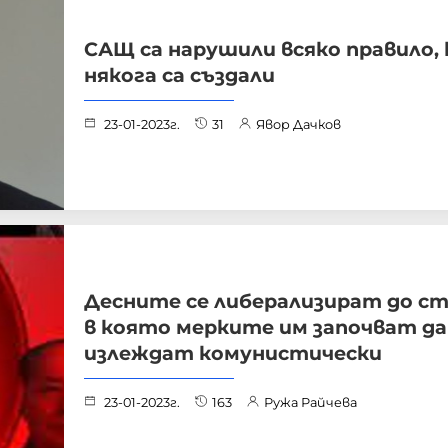
САЩ са нарушили всяко правило,
някога са създали
23-01-2023г.
31
Явор Дачков
Десните се либерализират до ст
в която мерките им започват да
излеждат комунистически
23-01-2023г.
163
Ружа Райчева