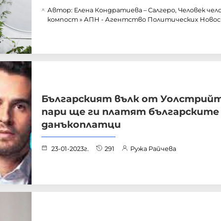
Автор: Елена Кондратиева – Салгеро, Человек чел
компост » АПН - Агентство Политических Ново
Българският вълк от Уолстрийт
пари ще ги платят българските
данъкоплатци
23-01-2023г.
291
Ружа Райчева