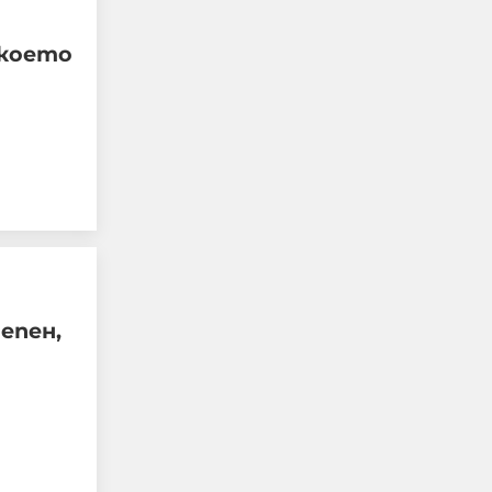
 което
Защо до момента не са
епен,
засегнали НИТО ЕДИН
склад на Ozon-Русия?
05-08-2026г.
66
Гост-автор