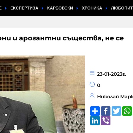
Е
ЕКСПЕРТИЗА
КАРБОВСКИ
ХРОНИКА
ЛЮБОПИ
ни и арогантни същества, не се
23-01-2023г.
0
Николай Мар
Share
Faceboo
Twitt
LinkedIn
Viber