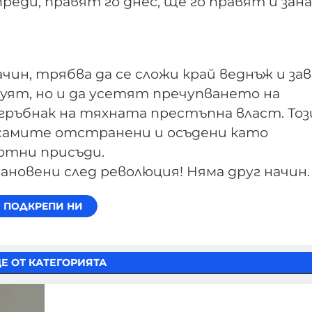
преди, правят го днес, ще го правят и зан
чин, трябва да се сложи край веднъж и зав
чуят, но и да усетят пречупването на
ръбнак на тяхната престъпна власт. Тоз
е самите отстранени и осъдени като
отни присъди.
новени след революция! Няма друг начин.
Е ОТ КАТЕГОРИЯТА