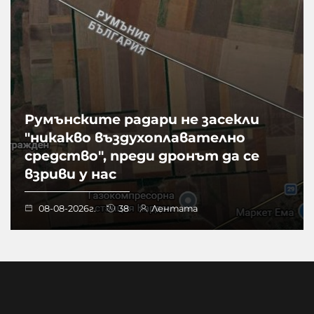
Румънските радари не засекли
"никакво въздухоплавателно
средство", преди дронът да се
взриви у нас
08-08-2026г.
38
Лентата