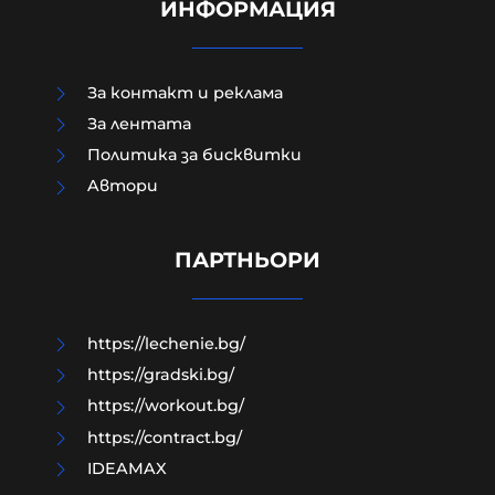
ИНФОРМАЦИЯ
За контакт и реклама
За лентата
Политика за бисквитки
Aвтори
МО след анализ на останките
край Кардам: Най-вероятно е
дрон-примамка "Майя"
ПАРТНЬОРИ
08-08-2026г.
99
Лентата
https://lechenie.bg/
https://gradski.bg/
https://workout.bg/
https://contract.bg/
IDEAMAX