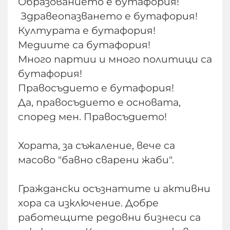
Образованието е бутафория!
Здравеопазването е бутафория!
Културата е бутафория!
Медиите са бутафория!
Много партии и много политици са
бутафория!
Правосъдието е бутафория!
Да, правосъдието е основата,
според мен. Правосъдието!
Хората, за съжаление, вече са
масово "бавно сварени жаби".
Граждански осъзнатите и активни
хора са изключение. Добре
работещите редовни бизнеси са