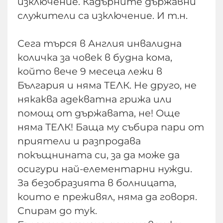
изключение. Кадърните държавни
служители са изключение. И т.н.
Сега търся в Англия инвалидна
количка за човек в будна кома,
който вече 9 месеца лежи в
България и няма ТЕЛК. Не друго, не
някаква адекватна грижа или
помощ от държавата, не! Още
няма ТЕЛК! Баща му събира пари от
приятели и разпродава
покъщнината си, за да може да
осигури най-елементарни нужди.
За безобразията в болницата,
които е преживял, няма да говоря.
Спирам до тук.