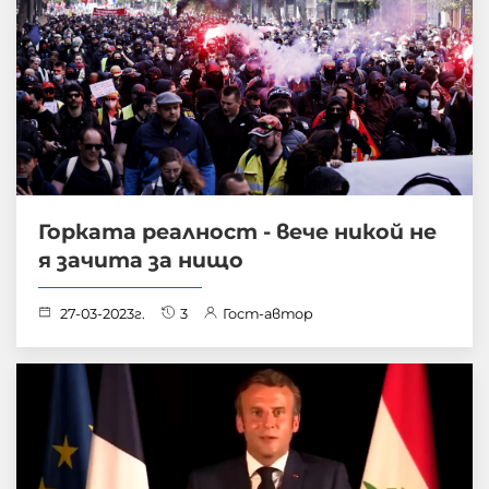
Горката реалност - вече никой не
я зачита за нищо
27-03-2023г.
3
Гост-автор