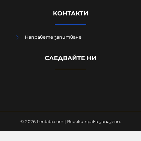
КОНТАКТИ
Направете запитване
Израелският посланик за
инцидента в Банско: Изолиран
СЛЕДВАЙТЕ НИ
случай. Не разбирам защо се
превърна в такъв голям скандал
08-08-2026г.
92
Лентата
© 2026 Lentata.com | Всички права запазени.