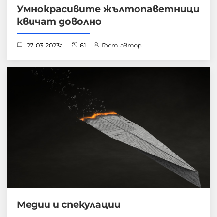
Умнокрасивите жълтопаветници
квичат доволно
27-03-2023г.
61
Гост-автор
Медии и спекулации