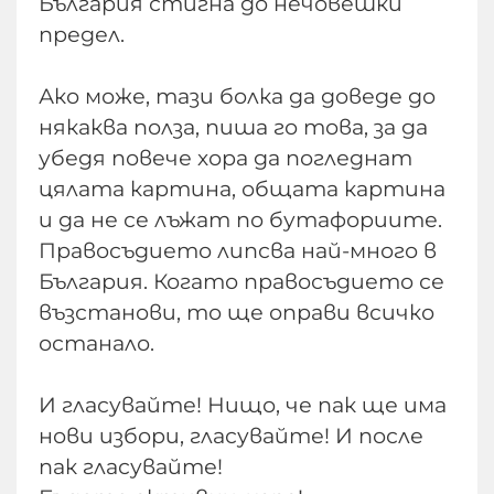
България стигна до нечовешки
предел.
Ако може, тази болка да доведе до
някаква полза, пиша го това, за да
убедя повече хора да погледнат
цялата картина, общата картина
и да не се лъжат по бутафориите.
Правосъдието липсва най-много в
България. Когато правосъдието се
възстанови, то ще оправи всичко
останало.
И гласувайте! Нищо, че пак ще има
нови избори, гласувайте! И после
пак гласувайте!