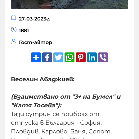
27-03-2023г.
1881
Гост-автор
Share
Facebook
Twitter
WhatsApp
Pinterest
LinkedIn
Viber
Веселин Абаджиев:
(Взаимствано от "3+ на Бумел" и
"Катя Тосева"):
Тази сутрин се прибрах от
отпуска в България - София,
Пловдив, Карлово, Баня, Сопот,