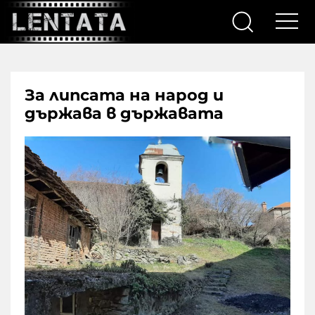
За липсата на народ и
държава в държавата