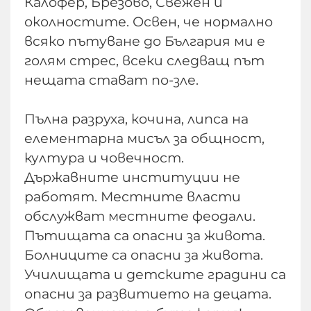
Калофер, Брезово, Свежен и
околностите. Освен, че нормално
всяко пътуване до България ми е
голям стрес, всеки следващ път
нещата стават по-зле.
Пълна разруха, кочина, липса на
елементарна мисъл за общност,
култура и човечност.
Държавните институции не
работят. Местните власти
обслужват местните феодали.
Пътищата са опасни за живота.
Болниците са опасни за живота.
Училищата и детските градини са
опасни за развитието на децата.